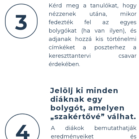
Kérd meg a tanulókat, hogy
3
nézzenek utána, mikor
fedezték fel az egyes
bolygókat (ha van ilyen), és
adjanak hozzá kis történelmi
címkéket a poszterhez a
kereszttantervi csavar
érdekében.
Jelölj ki minden
diáknak egy
bolygót, amelyen
„szakértővé” válhat.
4
A diákok bemutathatják
eredményeiket és