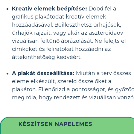
Kreatív elemek beépítése:
Dobd fel a
grafikus plakátodat kreatív elemek
hozzáadásával. Beilleszthetsz űrhajósok,
űrhajók rajzait, vagy akár az aszteroidaöv
vizuálisan feltűnő ábrázolását. Ne felejts el
címkéket és feliratokat hozzáadni az
áttekinthetőség kedvéért.
A plakát összeállítása:
Miután a terv összes
eleme elkészült, szereld össze őket a
plakáton. Ellenőrizd a pontosságot, és győződ
meg róla, hogy rendezett és vizuálisan vonzó
KÉSZÍTSEN NAPELEMES