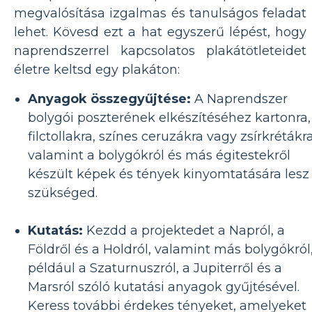
megvalósítása izgalmas és tanulságos feladat
lehet. Kövesd ezt a hat egyszerű lépést, hogy
naprendszerrel kapcsolatos plakátötleteidet
életre keltsd egy plakáton:
Anyagok összegyűjtése:
A Naprendszer
bolygói poszterének elkészítéséhez kartonra,
filctollakra, színes ceruzákra vagy zsírkrétákra
valamint a bolygókról és más égitestekről
készült képek és tények kinyomtatására lesz
szükséged.
Kutatás:
Kezdd a projektedet a Napról, a
Földről és a Holdról, valamint más bolygókról
például a Szaturnuszról, a Jupiterről és a
Marsról szóló kutatási anyagok gyűjtésével.
Keress további érdekes tényeket, amelyeket