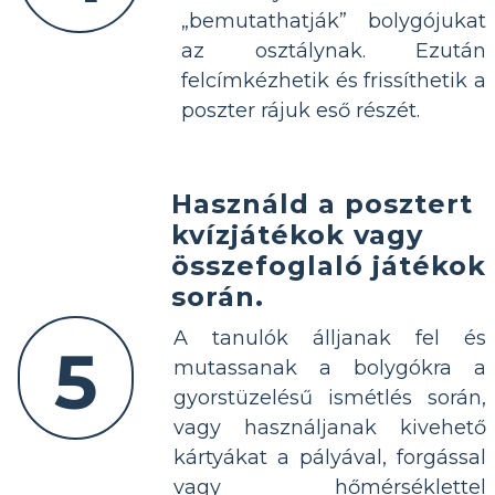
„bemutathatják” bolygójukat
az osztálynak. Ezután
felcímkézhetik és frissíthetik a
poszter rájuk eső részét.
Használd a posztert
kvízjátékok vagy
összefoglaló játékok
során.
A tanulók álljanak fel és
5
mutassanak a bolygókra a
gyorstüzelésű ismétlés során,
vagy használjanak kivehető
kártyákat a pályával, forgással
vagy hőmérséklettel