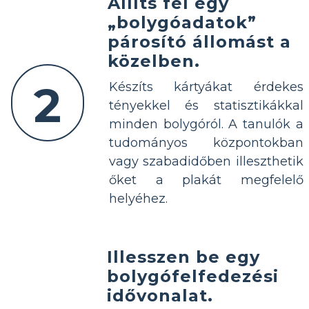
Állíts fel egy
„bolygóadatok”
párosító állomást a
közelben.
2
Készíts kártyákat érdekes
tényekkel és statisztikákkal
minden bolygóról. A tanulók a
tudományos központokban
vagy szabadidőben illeszthetik
őket a plakát megfelelő
helyéhez.
Illesszen be egy
bolygófelfedezési
idővonalat.