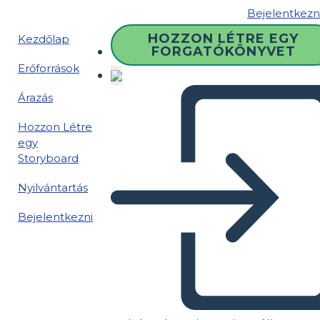
Bejelentkezn
HOZZON LÉTRE EGY
Kezdőlap
FORGATÓKÖNYVET
Erőforrások
Árazás
Hozzon Létre
egy
Storyboard
Nyilvántartás
Bejelentkezni