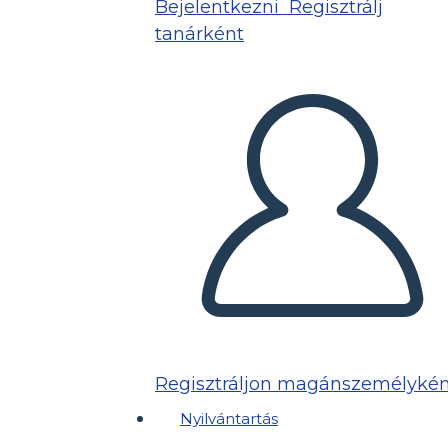
Bejelentkezni
Regisztrálj
tanárként
Regisztráljon magánszemélykén
Nyilvántartás