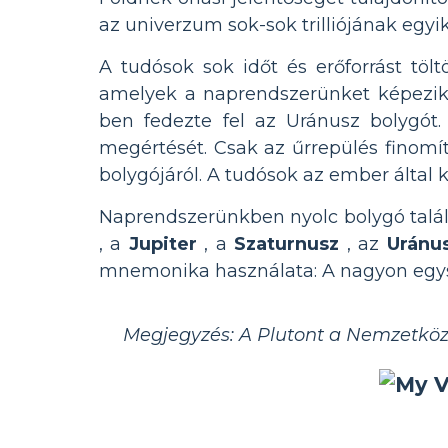
az univerzum sok-sok trilliójának egyik
A tudósok sok időt és erőforrást tö
amelyek a naprendszerünket képezik. 
ben fedezte fel az Uránusz bolygót.
megértését. Csak az űrrepülés finomí
bolygójáról. A tudósok az ember által ké
Naprendszerünkben nyolc bolygó talál
, a
Jupiter
, a
Szaturnusz
, az
Uránu
mnemonika használata: A nagyon egysz
Megjegyzés: A Plutont a Nemzetközi