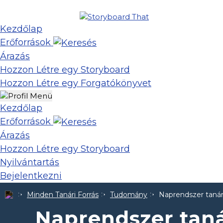
Kezdőlap
Erőforrások
Árazás
Hozzon Létre egy Storyboard
Hozzon Létre egy Forgatókönyvet
Kezdőlap
Erőforrások
Árazás
Hozzon Létre egy Storyboard
Nyilvántartás
Bejelentkezni
Minden Tanári Forrás
Tudomány
Naprendszer tanár
Naprendszer taná