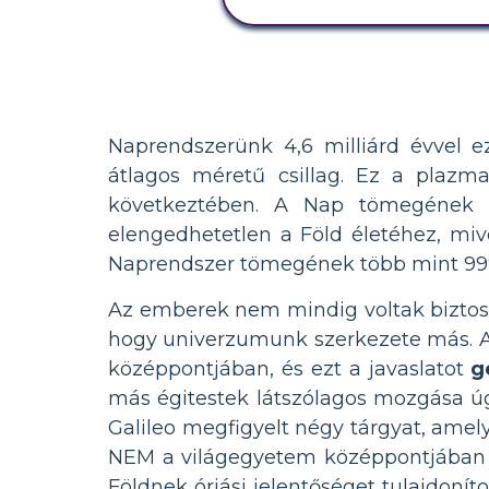
MEGTEKINTÉSE
Naprendszerünk 4,6 milliárd évvel e
átlagos méretű csillag. Ez a plazm
következtében. A Nap tömegének 
elengedhetetlen a Föld életéhez, mive
Naprendszer tömegének több mint 99% 
Az emberek nem mindig voltak biztosa
hogy univerzumunk szerkezete más. Ari
középpontjában, és ezt a javaslatot
g
más égitestek látszólagos mozgása úgy
Galileo megfigyelt négy tárgyat, amely
NEM a világegyetem középpontjában ál
Földnek óriási jelentőséget tulajdoní