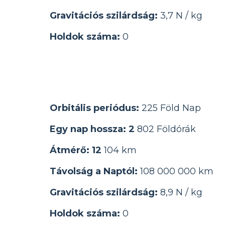
Gravitációs szilárdság:
3,7 N / kg
Holdok száma:
0
Orbitális periódus:
225 Föld Nap
Egy nap hossza: 2
802 Földórák
Átmérő: 12
104 km
Távolság a Naptól:
108 000 000 km
Gravitációs szilárdság:
8,9 N / kg
Holdok száma:
0