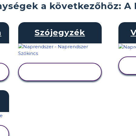
nységek a következőhöz: A
m
Szójegyzék
V
TEVÉKENYSÉG
MEGTEKINTÉSE