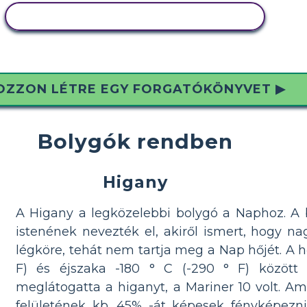
MÁSOLJA EZT A FORGATÓKÖNYVET
OZZON LÉTRE EGY FORGATÓKÖNYVET ▶
Bolygók rendben
Higany
A Higany a legközelebbi bolygó a Naphoz. A
istenének nevezték el, akiről ismert, hogy n
légköre, tehát nem tartja meg a Nap hőjét. A 
F) és éjszaka -180 ° C (-290 ° F) között 
meglátogatta a higanyt, a Mariner 10 volt. A
felületének kb. 45% -át képesek fényképezni