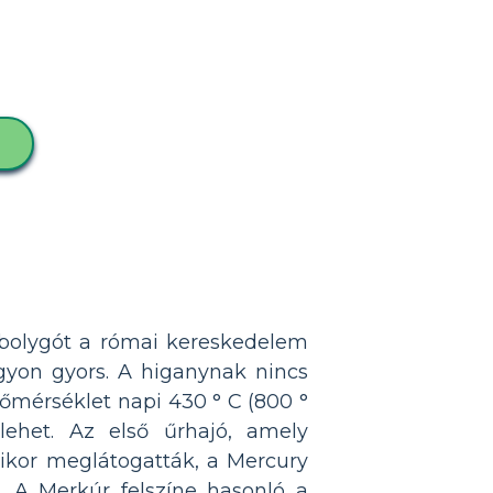
 bolygót a római kereskedelem
agyon gyors. A higanynak nincs
hőmérséklet napi 430 ° C (800 °
lehet. Az első űrhajó, amely
mikor meglátogatták, a Mercury
. A Merkúr felszíne hasonló a