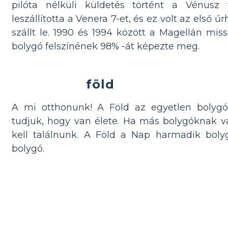
pilóta nélküli küldetés történt a Vénusz 
leszállította a Venera 7-et, és ez volt az első 
szállt le. 1990 és 1994 között a Magellán miss
bolygó felszínének 98% -át képezte meg.
föld
A mi otthonunk! A Föld az egyetlen bolyg
tudjuk, hogy van élete. Ha más bolygóknak 
kell találnunk. A Föld a Nap harmadik boly
bolygó.