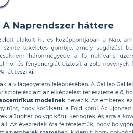
A Naprendszer háttere
zelőtt alakult ki, és középpontjában a Nap, ame
a szinte tökéletes gömbje, amely sugárzást bo
csaknem háromnegyede a fő nukleáris üzem
l hő- és fényenergiát biztosít a zöld növények f
-át teszi ki.
k a világegyetem felépítésében. A Galileo Galile
sztotelész azt az elképzelést terjesztette elő, h
eocentrikus modellnek
nevezik. Az emberek ezt
 tűnt, hogy körülkerül a Föld körül. Az újonnan f
ek a Jupiter bolygó körül keringtek, és arra a köv
l. Az évezredek óta feltételeztük, hogy bolygó
tott az emberek szemében. Kiderült, hogy bolygónk