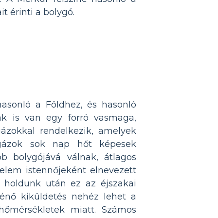
t érinti a bolygó.
asonló a Földhez, és hasonló
ak is van egy forró vasmaga,
ázokkal rendelkezik, amelyek
 gázok sok nap hőt képesek
bb bolygójává válnak, átlagos
elem istennőjeként elnevezett
t holdunk után ez az éjszakai
ténő kiküldetés nehéz lehet a
 hőmérsékletek miatt. Számos