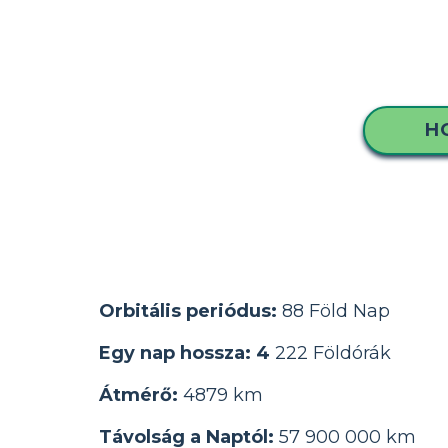
H
Orbitális periódus:
88 Föld Nap
Egy nap hossza: 4
222 Földórák
Átmérő:
4879 km
Távolság a Naptól:
57 900 000 km