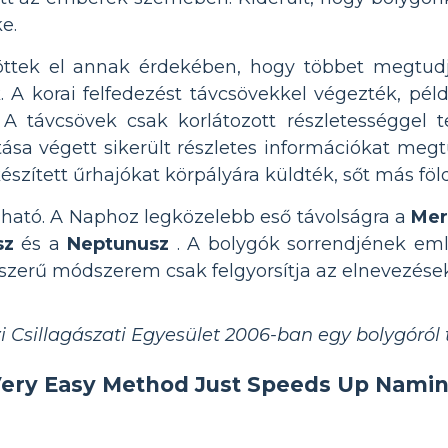
e.
ltöttek el annak érdekében, hogy többet megtud
A korai felfedezést távcsövekkel végezték, példá
 A távcsövek csak korlátozott részletességgel t
tása végett sikerült részletes információkat m
szített űrhajókat körpályára küldték, sőt más földr
ható. A Naphoz legközelebb eső távolságra a
Mer
sz
és a
Neptunusz
. A bolygók sorrendjének em
erű módszerem csak felgyorsítja az elnevezések
 Csillagászati Egyesület 2006-ban egy bolygóról 