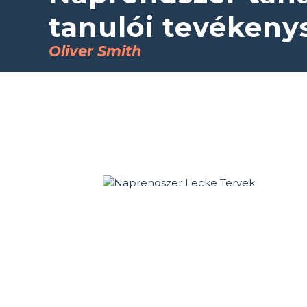
tanulói tevéken
Oliver Smith