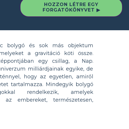
HOZZON LÉTRE EGY
FORGATÓKÖNYVET ▶
lc bolygó és sok más objektum
amelyeket a gravitáció köti össze.
éppontjában egy csillag, a Nap.
iverzum milliárdjainak egyike, de
ténnyel, hogy az egyetlen, amiről
tet tartalmazza. Mindegyik bolygó
ágokkal rendelkezik, amelyek
ik az embereket, természetesen,