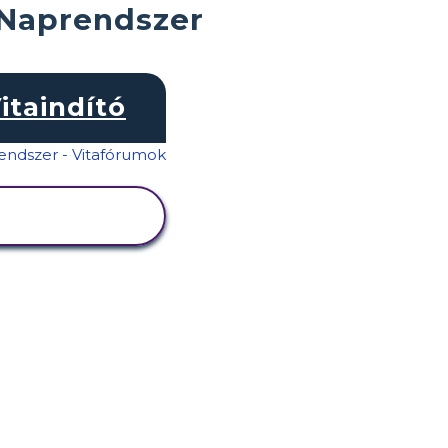
 Naprendszer
itaindító
TEVÉKENYSÉG
MEGTEKINTÉSE