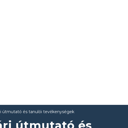
i útmutató és tanulói tevékenységek
ri útmutató és