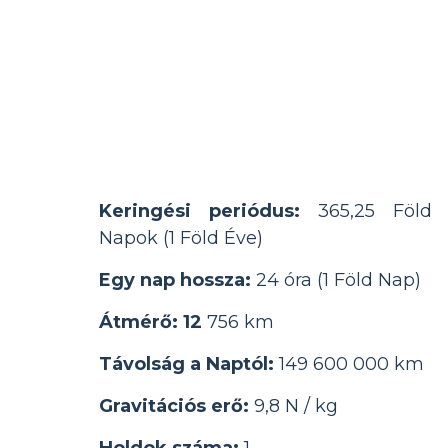
Keringési periódus:
365,25 Föld
Napok (1 Föld Éve)
Egy nap hossza:
24 óra (1 Föld Nap)
Átmérő: 12
756 km
Távolság a Naptól:
149 600 000 km
Gravitációs erő:
9,8 N / kg
Holdok száma:
1