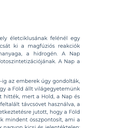
ly életciklusának felénél egy
csát ki a magfúziós reakciók
anyaga, a hidrogén. A Nap
otoszintetizációjának. A Nap a
i-ig az emberek úgy gondolták,
ogy a Föld állt világegyetemünk
 hitték, mert a Hold, a Nap és
eltalált távcsövet használva, a
etkeztetésre jutott, hogy a Föld
nk mindent összpontosít, ami a
 nagyon kicsi és jelentéktelen;