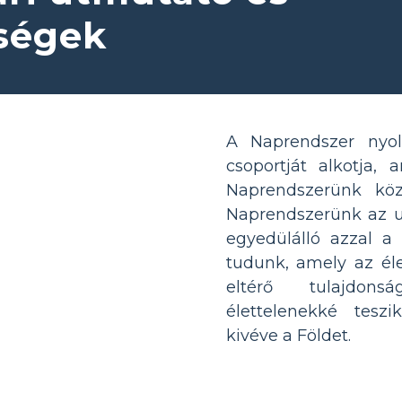
ységek
A Naprendszer nyo
csoportját alkotja, 
Naprendszerünk köz
Naprendszerünk az un
egyedülálló azzal a 
tudunk, amely az éle
eltérő tulajdons
élettelenekké tesz
kivéve a Földet.