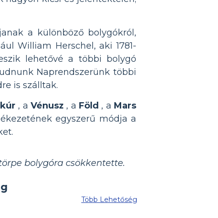
janak a különböző bolygókról,
ul William Herschel, aki 1781-
eszik lehetővé a többi bolygó
egtudnunk Naprendszerünk többi
e is szálltak.
kúr
, a
Vénusz
, a
Föld
, a
Mars
lékezetének egyszerű módja a
et.
törpe bolygóra csökkentette.
Több Lehetőség