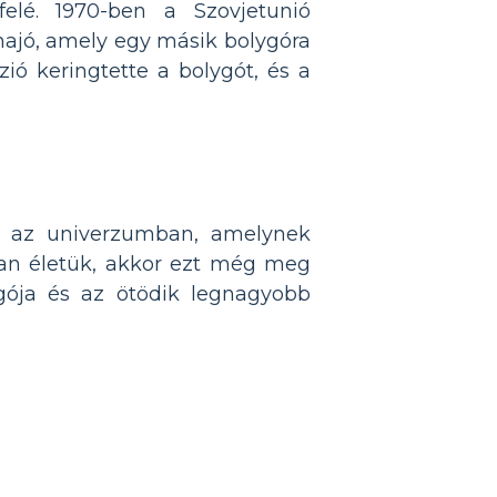
felé. 1970-ben a Szovjetunió
űrhajó, amely egy másik bolygóra
zió keringtette a bolygót, és a
ó az univerzumban, amelynek
van életük, akkor ezt még meg
gója és az ötödik legnagyobb