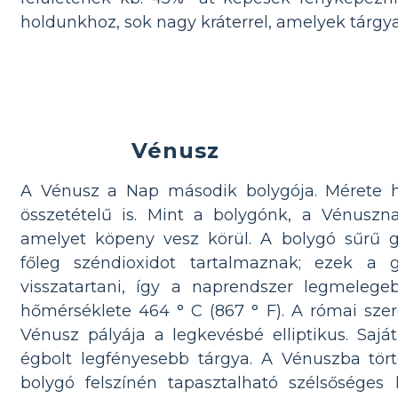
holdunkhoz, sok nagy kráterrel, amelyek tárgyai
Vénusz
A Vénusz a Nap második bolygója. Mérete h
összetételű is. Mint a bolygónk, a Vénuszn
amelyet köpeny vesz körül. A bolygó sűrű g
főleg széndioxidot tartalmaznak; ezek a
visszatartani, így a naprendszer legmelege
hőmérséklete 464 ° C (867 ° F). A római szer
Vénusz pályája a legkevésbé elliptikus. Sajá
égbolt legfényesebb tárgya. A Vénuszba tör
bolygó felszínén tapasztalható szélsőséges