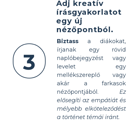
Adj kreatív
írásgyakorlatot
egy új
nézőpontból.
Biztass
a diákokat,
írjanak egy rövid
3
naplóbejegyzést vagy
levelet egy
mellékszereplő vagy
akár a farkasok
nézőpontjából.
Ez
elősegíti az empátiát és
mélyebb elköteleződést
a történet témái iránt.