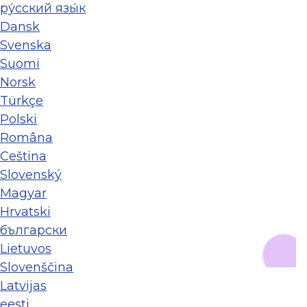
ру́сский язы́к
Dansk
Svenska
Suomi
Norsk
Türkçe
Polski
Româna
Ceština
Slovenský
Magyar
Hrvatski
български
Lietuvos
Slovenščina
Latvijas
eesti