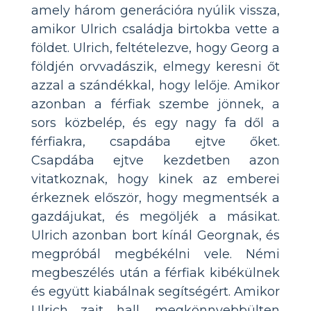
amely három generációra nyúlik vissza,
amikor Ulrich családja birtokba vette a
földet. Ulrich, feltételezve, hogy Georg a
földjén orvvadászik, elmegy keresni őt
azzal a szándékkal, hogy lelője. Amikor
azonban a férfiak szembe jönnek, a
sors közbelép, és egy nagy fa dől a
férfiakra, csapdába ejtve őket.
Csapdába ejtve kezdetben azon
vitatkoznak, hogy kinek az emberei
érkeznek először, hogy megmentsék a
gazdájukat, és megöljék a másikat.
Ulrich azonban bort kínál Georgnak, és
megpróbál megbékélni vele. Némi
megbeszélés után a férfiak kibékülnek
és együtt kiabálnak segítségért. Amikor
Ulrich zajt hall, megkönnyebbülten