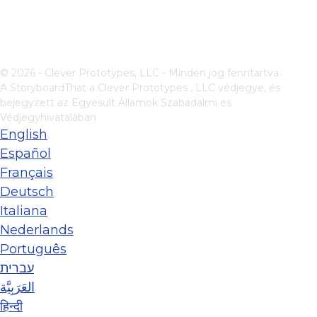
© 2026 - Clever Prototypes, LLC - Minden jog fenntartva.
A StoryboardThat a
Clever Prototypes , LLC
védjegye, és
bejegyzett az Egyesült Államok Szabadalmi és
Védjegyhivatalában
English
Español
Français
Deutsch
Italiana
Nederlands
Português
עברית
العَرَبِيَّة
हिन्दी