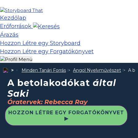
Kezdőlap
Erőforrások
Árazás
Hozzon Létre egy Storyboard
Hozzon Létre egy Forgatókönyvet
Minden Tanári Forrás
Angol Nyelvművészet
A be
A betolakodókat
által
Saki
Óratervek: Rebecca Ray
HOZZON LÉTRE EGY FORGATÓKÖNYVET
▶