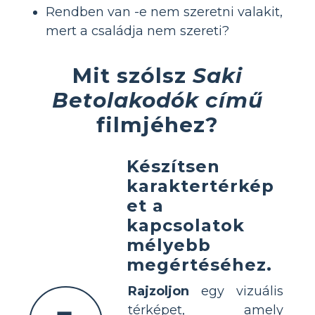
Rendben van -e nem szeretni valakit,
mert a családja nem szereti?
Mit szólsz
Saki
Betolakodók című
filmjéhez?
Készítsen
karaktertérkép
et a
kapcsolatok
mélyebb
megértéséhez.
Rajzoljon
egy vizuális
térképet, amely