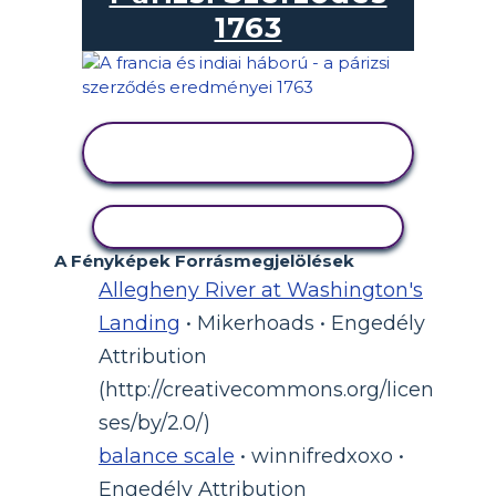
1763
TEVÉKENYSÉG
MEGTEKINTÉSE
TEVÉKENYSÉG MÁSOLÁSA
A Fényképek Forrásmegjelölések
Allegheny River at Washington's
Landing
• Mikerhoads • Engedély
Attribution
(http://creativecommons.org/licen
ses/by/2.0/)
balance scale
• winnifredxoxo •
Engedély Attribution