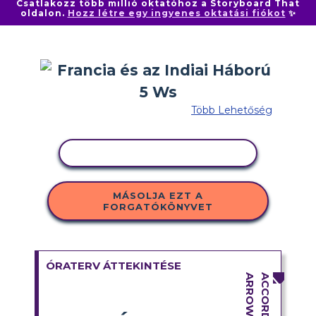
Csatlakozz több millió oktatóhoz a Storyboard That
oldalon.
Hozz létre egy ingyenes oktatási fiókot
✨
Több Lehetőség
TEVÉKENYSÉG MÁSOLÁSA
MÁSOLJA EZT A
FORGATÓKÖNYVET
ÓRATERV ÁTTEKINTÉSE