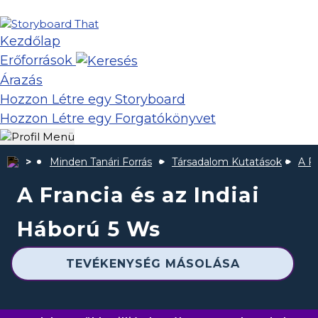
Kezdőlap
Erőforrások
Árazás
Hozzon Létre egy Storyboard
Hozzon Létre egy Forgatókönyvet
Minden Tanári Forrás
Társadalom Kutatások
A Fr
A Francia és az Indiai
Háború 5 Ws
TEVÉKENYSÉG MÁSOLÁSA