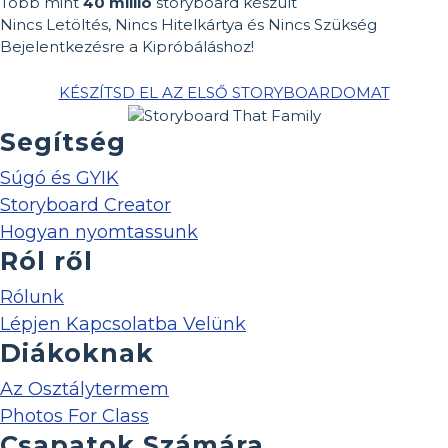
Több mint
40 millió
storyboard készült
Nincs Letöltés, Nincs Hitelkártya és Nincs Szükség
Bejelentkezésre a Kipróbáláshoz!
KÉSZÍTSD EL AZ ELSŐ STORYBOARDOMAT
Segítség
Súgó és GYIK
Storyboard Creator
Hogyan nyomtassunk
Ról ről
Rólunk
Lépjen Kapcsolatba Velünk
Diákoknak
Az Osztálytermem
Photos For Class
Csapatok Számára