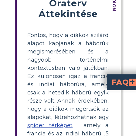
Óraterv
Áttekintése
Fontos, hogy a diákok szilárd
alapot kapjanak a háborúk
megismerésében és a
nagyobb történelmi
kontextusban való játékban.
Ez különösen igaz a francia
FAQ
és indiai háborúra, amely
csak a hetedik háború egyik
Mi a 5 W a Francia és az Indiai Háború
kezdődött. Ez a megközelítés segít a diákokn
és gyarmat
és különböző bennszülött amerikai törzsek között zajlott. Minden oldal támogatást kapott különböző őshonos csoportoktól, amelyek saját érdekeiket védték.
Mikor és hol zajlott a Francia és az Indiai Háború?
. A fő csaták helyszínei 
Miért kezdődött a Francia és az Indiai Háború?
feletti versengés miatt kezdődött Észak-Amerikában, különösen az Ohio folyó völgyében. A brit és
Hogyan készíthe
, amelyben kérdést írnak minden W-hez: Ki, Mi, Mikor, Hol és Miért. Megválaszolják minden kérdést, és képeket vagy jelenetek hozzáadásával vizuálisan ábrázolják eredményeik
része volt. Annak érdekében,
hogy a diákok megértsék az
alapokat, létrehozhatnak egy
spider térképet
, amely a
francia és az indiai háború „5