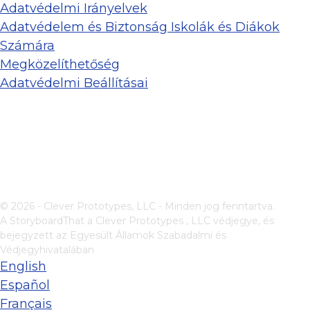
Adatvédelmi Irányelvek
Adatvédelem és Biztonság Iskolák és Diákok
Számára
Megközelíthetőség
Adatvédelmi Beállításai
© 2026 - Clever Prototypes, LLC - Minden jog fenntartva.
A StoryboardThat a
Clever Prototypes , LLC
védjegye, és
bejegyzett az Egyesült Államok Szabadalmi és
Védjegyhivatalában
English
Español
Français