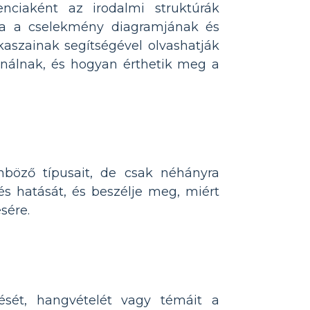
enciaként az irodalmi struktúrák
ata a cselekmény diagramjának és
aszainak segítségével olvashatják
ználnak, és hogyan érthetik meg a
nböző típusait, de csak néhányra
és hatását, és beszélje meg, miért
sére.
tését, hangvételét vagy témáit a