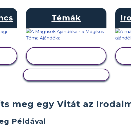
incs
Témák
Ir
TEVÉKENYSÉG
MEGTEKINTÉSE
TEVÉKENYSÉG MÁSOLÁSA
s meg egy Vitát az Irodalm
eg Példával