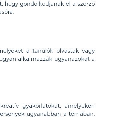
it, hogy gondolkodjanak el a szerző
asóra.
melyeket a tanulók olvastak vagy
 hogyan alkalmazzák ugyanazokat a
reatív gyakorlatokat, amelyeken
ó versenyek ugyanabban a témában,