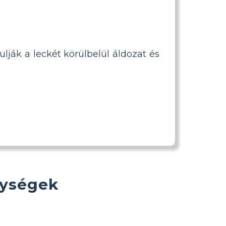
ják a leckét körülbelül áldozat és
nységek