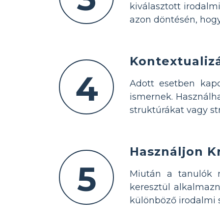
kiválasztott irodal
azon döntésén, hogy 
Kontextualiz
4
Adott esetben kapc
ismernek. Használh
struktúrákat vagy s
Használjon K
5
Miután a tanulók 
keresztül alkalmaz
különböző irodalmi s