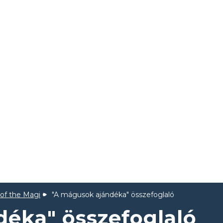
 of the Magi
"A mágusok ajándéka" összefoglaló
éka" összefoglaló