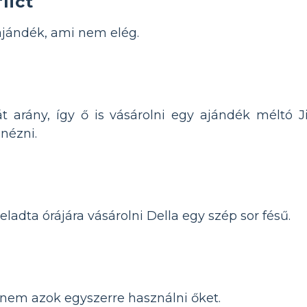
lict
 ajándék, ami nem elég.
át arány, így ő is vásárolni egy ajándék mélt
nézni.
ladta órájára vásárolni Della egy szép sor fésű.
nem azok egyszerre használni őket.