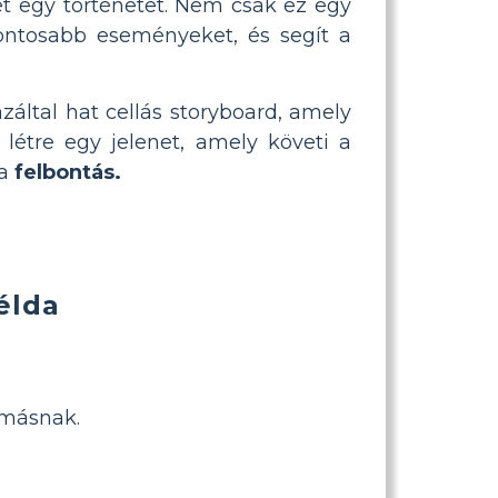
 egy történetet. Nem csak ez egy
ontosabb eseményeket, és segít a
azáltal hat cellás storyboard, amely
létre egy jelenet, amely követi a
 a
felbontás.
élda
ymásnak.