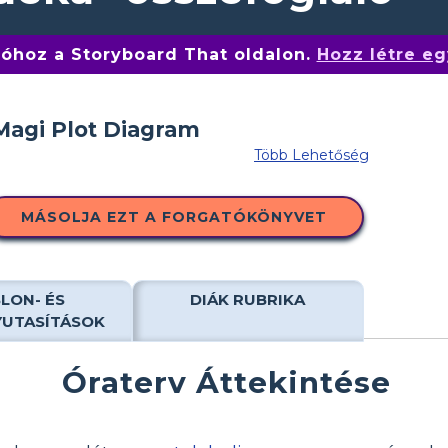
tóhoz a Storyboard That oldalon.
Hozz létre eg
Több Lehetőség
MÁSOLJA EZT A FORGATÓKÖNYVET
LON- ÉS
DIÁK RUBRIKA
YUTASÍTÁSOK
Óraterv Áttekintése