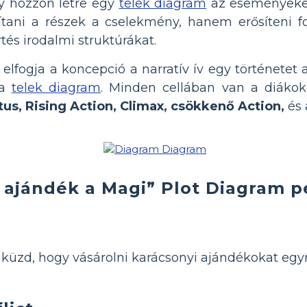
y hozzon létre egy
telek diagram
az eseményeket
tani a részek a cselekmény, hanem erősíteni f
és irodalmi struktúrákat.
elfogja a koncepció a narratív ív egy történetet 
 a
telek diagram
. Minden cellában van a diákok 
iktus, Rising Action, Climax, csökkenő Action,
és
 ajándék a Magi” Plot Diagram p
, küzd, hogy vásárolni karácsonyi ajándékokat eg