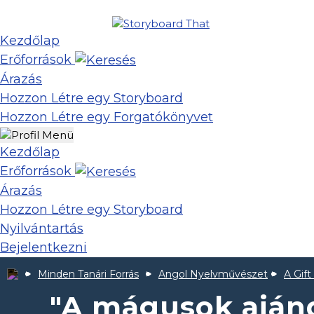
Kezdőlap
Erőforrások
Árazás
Hozzon Létre egy Storyboard
Hozzon Létre egy Forgatókönyvet
Kezdőlap
Erőforrások
Árazás
Hozzon Létre egy Storyboard
Nyilvántartás
Bejelentkezni
Minden Tanári Forrás
Angol Nyelvművészet
A Gift
"A mágusok ajánd