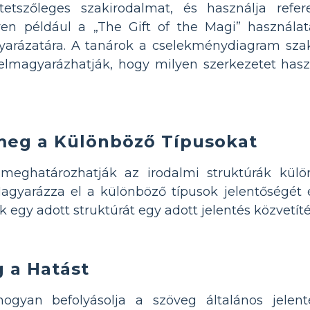
etszőleges szakirodalmat, és használja refer
yen például a „The Gift of the Magi” használ
arázatára. A tanárok a cselekménydiagram szak
elmagyarázhatják, hogy milyen szerkezetet has
meg a Különböző Típusokat
meghatározhatják az irodalmi struktúrák külö
agyarázza el a különböző típusok jelentőségét 
 egy adott struktúrát egy adott jelentés közvetíté
g a Hatást
ogyan befolyásolja a szöveg általános jelen