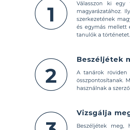
Válasszon ki egy t
1
magyarázatához. Il
szerkezetének magy
és egymás mellett 
tanulók a történetet.
Beszéljétek 
2
A tanárok röviden 
összpontosítanak. M
használnak a szerzők
Vizsgálja me
3
Beszéljétek meg, h