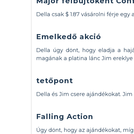
Major felbujtóként Conf
Della csak $ 1.87 vásárolni férje egy
Emelkedő akció
Della úgy dönt, hogy eladja a haj
magának a platina lánc Jim ereklye 
tetőpont
Della és Jim csere ajándékokat. Jim e
Falling Action
Úgy dönt, hogy az ajándékokat, míg