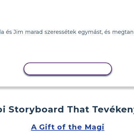
la és Jim marad szeressétek egymást, és megtanul
TEVÉKENYSÉG MÁSOLÁSA
i Storyboard That Tevéke
A Gift of the Magi