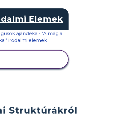
odalmi Elemek
TEVÉKENYSÉG
MEGTEKINTÉSE
i Struktúrákról