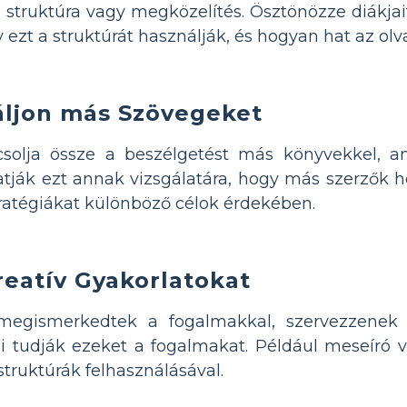
mi struktúra vagy megközelítés. Ösztönözze diákja
ezt a struktúrát használják, és hogyan hat az olv
áljon más Szövegeket
solja össze a beszélgetést más könyvekkel, a
atják ezt annak vizsgálatára, hogy más szerzők
tratégiákat különböző célok érdekében.
reatív Gyakorlatokat
megismerkedtek a fogalmakkal, szervezzenek k
ni tudják ezeket a fogalmakat. Például meseír
truktúrák felhasználásával.