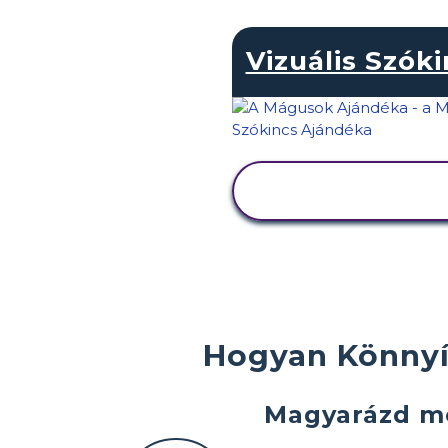
Vizuális Szók
TEVÉKENYSÉG
MEGTEKINTÉSE
Hogyan Könnyít
Magyarázd m