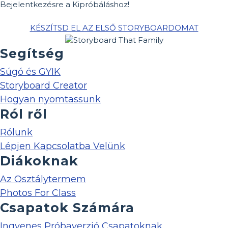
Bejelentkezésre a Kipróbáláshoz!
KÉSZÍTSD EL AZ ELSŐ STORYBOARDOMAT
Segítség
Súgó és GYIK
Storyboard Creator
Hogyan nyomtassunk
Ról ről
Rólunk
Lépjen Kapcsolatba Velünk
Diákoknak
Az Osztálytermem
Photos For Class
Csapatok Számára
Ingyenes Próbaverzió Csapatoknak