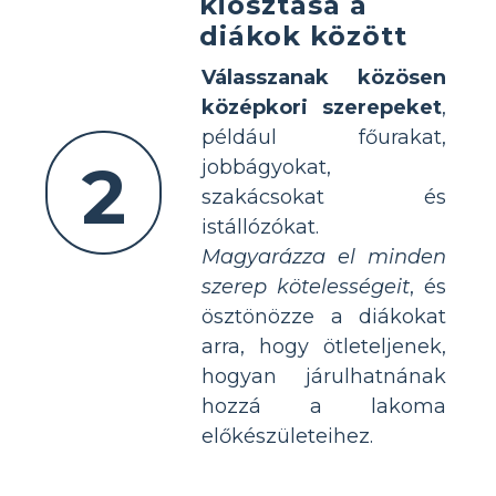
kiosztása a
diákok között
Válasszanak közösen
középkori szerepeket
,
például főurakat,
2
jobbágyokat,
szakácsokat és
istállózókat.
Magyarázza el minden
szerep kötelességeit
, és
ösztönözze a diákokat
arra, hogy ötleteljenek,
hogyan járulhatnának
hozzá a lakoma
előkészületeihez.