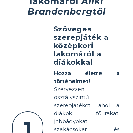
lakomáról
Aliki
Brandenbergtől
Szöveges
szerepjáték a
középkori
lakomáról a
diákokkal
Hozza életre a
történelmet!
Szervezzen
osztályszintű
szerepjátékot, ahol a
diákok főurakat,
1
jobbágyokat,
szakácsokat és