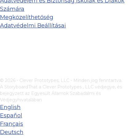
Adatvédelem és Biztonság Iskolák és Diákok
Számára
Megközelíthetőség
Adatvédelmi Beállításai
© 2026 - Clever Prototypes, LLC - Minden jog fenntartva.
A StoryboardThat a
Clever Prototypes , LLC
védjegye, és
bejegyzett az Egyesült Államok Szabadalmi és
Védjegyhivatalában
English
Español
Français
Deutsch