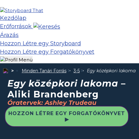
Kezdőlap
Erőforrások
Árazás
Hozzon Létre egy Storyboard
Hozzon Létre egy Forgatókönyvet
Minden Tanári Forrás
3-5
Egy középkori lakoma
–
Egy középkori lakoma
–
Aliki Brandenberg
Óratervek: Ashley Trudeau
HOZZON LÉTRE EGY FORGATÓKÖNYVET
▶