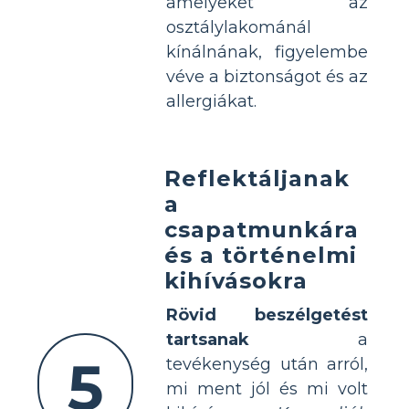
amelyeket az
osztálylakománál
kínálnának, figyelembe
véve a biztonságot és az
allergiákat.
Reflektáljanak
a
csapatmunkára
és a történelmi
kihívásokra
Rövid beszélgetést
tartsanak
a
5
tevékenység után arról,
mi ment jól és mi volt