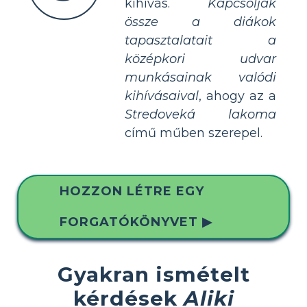
kihívás.
Kapcsolják
össze a diákok
tapasztalatait a
középkori udvar
munkásainak valódi
kihívásaival
, ahogy az a
Stredoveká lakoma
című műben szerepel.
HOZZON LÉTRE EGY
FORGATÓKÖNYVET ▶
Gyakran ismételt
kérdések
Aliki