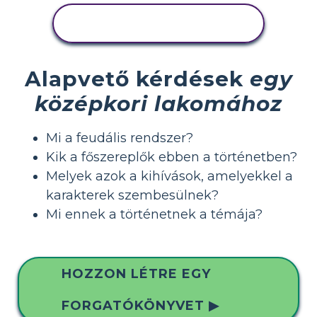
TEVÉKENYSÉG
MEGTEKINTÉSE
Alapvető kérdések
egy
középkori lakomához
Mi a feudális rendszer?
Kik a főszereplők ebben a történetben?
Melyek azok a kihívások, amelyekkel a
karakterek szembesülnek?
Mi ennek a történetnek a témája?
HOZZON LÉTRE EGY
FORGATÓKÖNYVET ▶