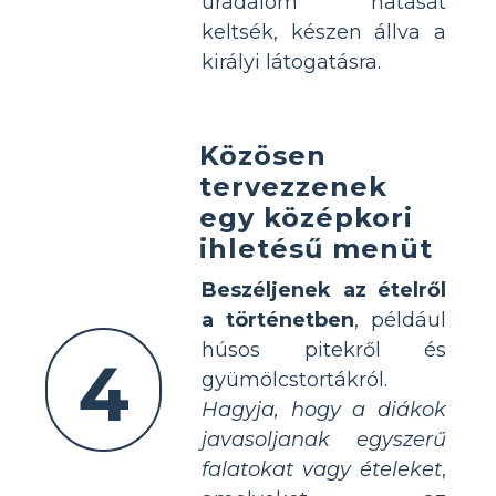
uradalom hatását
keltsék, készen állva a
királyi látogatásra.
Közösen
tervezzenek
egy középkori
ihletésű menüt
Beszéljenek az ételről
a történetben
, például
húsos pitekről és
4
gyümölcstortákról.
Hagyja, hogy a diákok
javasoljanak egyszerű
falatokat vagy ételeket
,