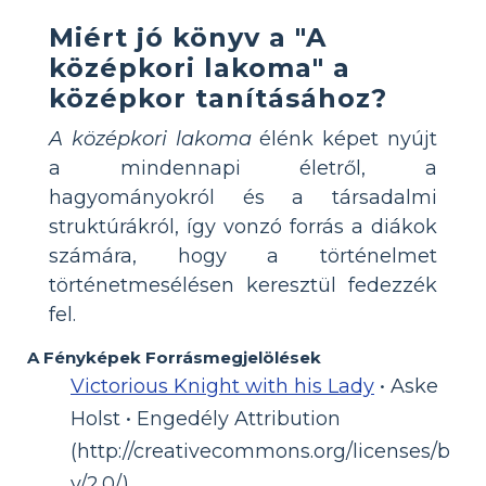
Miért jó könyv a "A
középkori lakoma" a
középkor tanításához?
A középkori lakoma
élénk képet nyújt
a mindennapi életről, a
hagyományokról és a társadalmi
struktúrákról, így vonzó forrás a diákok
számára, hogy a történelmet
történetmesélésen keresztül fedezzék
fel.
A Fényképek Forrásmegjelölések
Victorious Knight with his Lady
• Aske
Holst • Engedély Attribution
(http://creativecommons.org/licenses/b
y/2.0/)