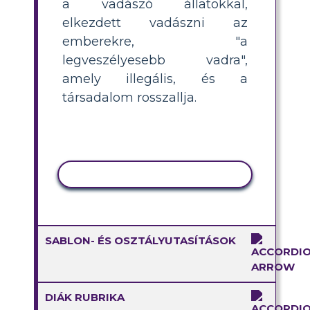
a vadászó állatokkal,
elkezdett vadászni az
emberekre, "a
legveszélyesebb vadra",
amely illegális, és a
társadalom rosszallja.
TEVÉKENYSÉG MÁSOLÁSA
SABLON- ÉS OSZTÁLYUTASÍTÁSOK
DIÁK RUBRIKA