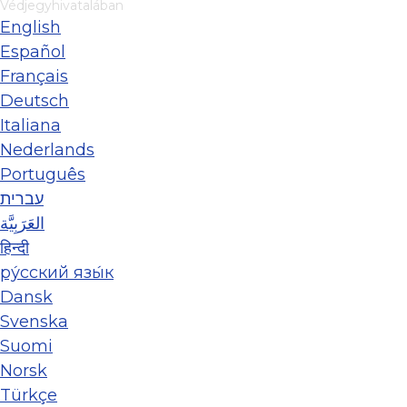
Védjegyhivatalában
English
Español
Français
Deutsch
Italiana
Nederlands
Português
עברית
العَرَبِيَّة
हिन्दी
ру́сский язы́к
Dansk
Svenska
Suomi
Norsk
Türkçe