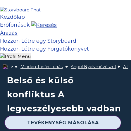
Kezdőlap
Erőforrások
Árazás
Hozzon Létre egy Storyboard
Hozzon Létre egy Forgatókönyvet
Minden Tanári Forrás
Angol Nyelvművészet
A L
Belső és külső
konfliktus A
legveszélyesebb vadban
TEVÉKENYSÉG MÁSOLÁSA