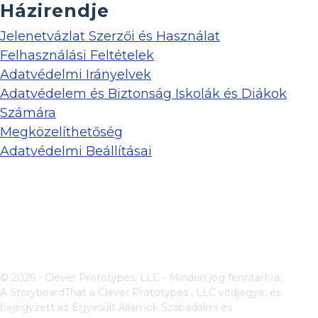
Házirendje
Jelenetvázlat Szerzői és Használat
Felhasználási Feltételek
Adatvédelmi Irányelvek
Adatvédelem és Biztonság Iskolák és Diákok
Számára
Megközelíthetőség
Adatvédelmi Beállításai
© 2026 - Clever Prototypes, LLC - Minden jog fenntartva.
A StoryboardThat a
Clever Prototypes , LLC
védjegye, és
bejegyzett az Egyesült Államok Szabadalmi és