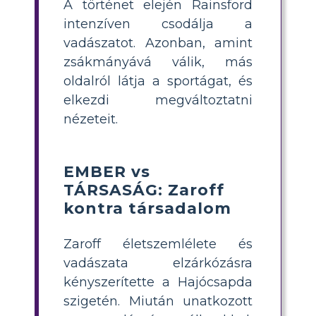
A történet elején Rainsford
intenzíven csodálja a
vadászatot. Azonban, amint
zsákmányává válik, más
oldalról látja a sportágat, és
elkezdi megváltoztatni
nézeteit.
EMBER vs
TÁRSASÁG: Zaroff
kontra társadalom
Zaroff életszemlélete és
vadászata elzárkózásra
kényszerítette a Hajócsapda
szigetén. Miután unatkozott