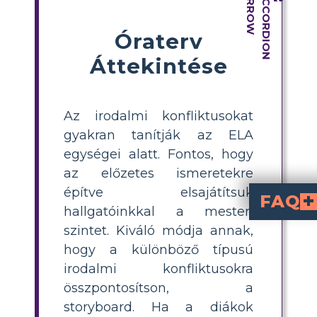
Óraterv
Áttekintése
Az irodalmi konfliktusokat
gyakran tanítják az ELA
egységei alatt. Fontos, hogy
az előzetes ismeretekre
építve elsajátítsuk
FAQ
hallgatóinkkal a mesteri
Milyen belső vívód
A "The Most Dangerous Game" belső zűrzavarának fő forrása Sang
Mi a legfontosabb külső konflik
Sanger Rainsford és Zaroff tábornok harca, mind fizikailag, mind 
Milyen szerepet játszik a külső 
A Ship-Trap Island távoli és veszélyes elhelyezkedése fokozza a külső konfl
szintet. Kiváló módja annak,
hogy a különböző típusú
irodalmi konfliktusokra
összpontosítson, a
storyboard. Ha a diákok