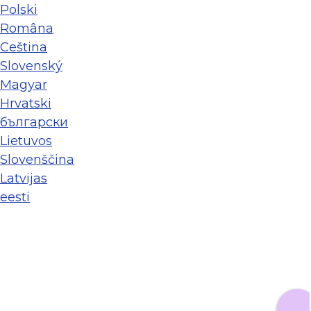
Polski
Româna
Ceština
Slovenský
Magyar
Hrvatski
български
Lietuvos
Slovenščina
Latvijas
eesti