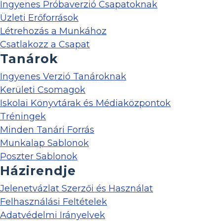
Ingyenes Próbaverzió Csapatoknak
Üzleti Erőforrások
Létrehozás a Munkához
Csatlakozz a Csapat
Tanárok
Ingyenes Verzió Tanároknak
Kerületi Csomagok
Iskolai Könyvtárak és Médiaközpontok
Tréningek
Minden Tanári Forrás
Munkalap Sablonok
Poszter Sablonok
Házirendje
Jelenetvázlat Szerzői és Használat
Felhasználási Feltételek
Adatvédelmi Irányelvek