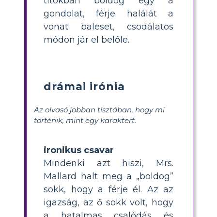
titokban boldog egy a
gondolat, férje halálát a
vonat baleset, csodálatos
módon jár el belőle.
drámai irónia
Az olvasó jobban tisztában, hogy mi
történik, mint egy karaktert.
ironikus csavar
Mindenki azt hiszi, Mrs.
Mallard halt meg a „boldog”
sokk, hogy a férje él. Az az
igazság, az ő sokk volt, hogy
a hatalmas csalódás és