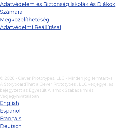
Adatvédelem és Biztonság Iskolák és Diákok
Számára
Megközelíthetőség
Adatvédelmi Beállításai
© 2026 - Clever Prototypes, LLC - Minden jog fenntartva.
A StoryboardThat a
Clever Prototypes , LLC
védjegye, és
bejegyzett az Egyesült Államok Szabadalmi és
Védjegyhivatalában
English
Español
Français
Deutsch