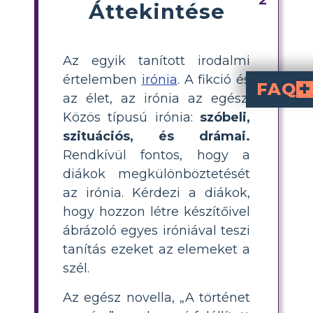
Áttekintése
Az egyik tanított irodalmi
értelemben
irónia
. A fikció és
FAQ
az élet, az irónia az egész.
Milyen ironikus fordulat figyelhető meg Mrs. Mallard azonnali válaszában a férje halálár
Amikor Mrs. Mallard először értesül férje haláláról, sokkot és szomorúságot tap
Hogyan keltik fel az ironikus fordulatok az olvasó érdeklődését, é
Az olvasó elvárásainak ellentmondásával az ironikus fordulatok feszültséget keltenek. Az olvasót Mrs.
Közös típusú irónia:
szóbeli,
szituációs, és drámai.
Rendkívül fontos, hogy a
diákok megkülönböztetését
az irónia. Kérdezi a diákok,
hogy hozzon létre készítőivel
ábrázoló egyes iróniával teszi
tanítás ezeket az elemeket a
szél.
Az egész novella, „A történet