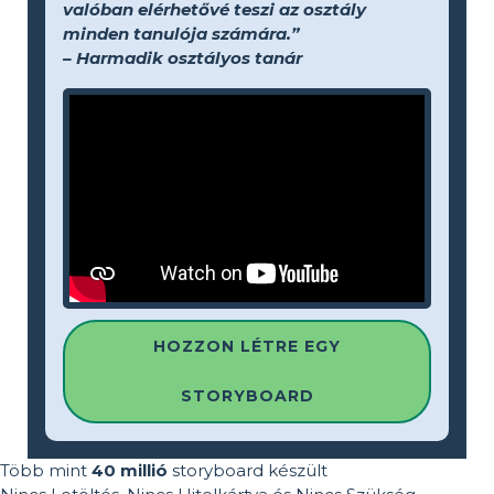
valóban elérhetővé teszi az osztály
minden tanulója számára.”
– Harmadik osztályos tanár
HOZZON LÉTRE EGY
STORYBOARD
Több mint
40 millió
storyboard készült