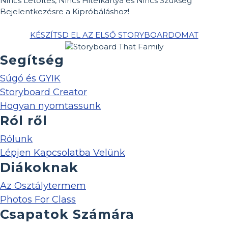
Nincs Letöltés, Nincs Hitelkártya és Nincs Szükség
Bejelentkezésre a Kipróbáláshoz!
KÉSZÍTSD EL AZ ELSŐ STORYBOARDOMAT
Segítség
Súgó és GYIK
Storyboard Creator
Hogyan nyomtassunk
Ról ről
Rólunk
Lépjen Kapcsolatba Velünk
Diákoknak
Az Osztálytermem
Photos For Class
Csapatok Számára