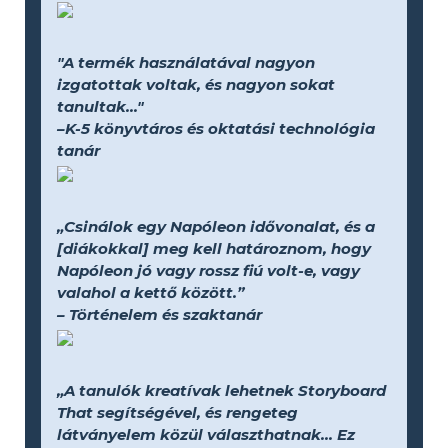
"A termék használatával nagyon
izgatottak voltak, és nagyon sokat
tanultak..."
–K-5 könyvtáros és oktatási technológia
tanár
„Csinálok egy Napóleon idővonalat, és a
[diákokkal] meg kell határoznom, hogy
Napóleon jó vagy rossz fiú volt-e, vagy
valahol a kettő között.”
– Történelem és szaktanár
„A tanulók kreatívak lehetnek Storyboard
That segítségével, és rengeteg
látványelem közül választhatnak... Ez