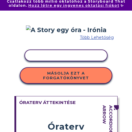
Csatlakozz több millió oktatóhoz a Storyboard That
oldalon.
Hozz létre egy ingyenes oktatási fiókot
✨
Több Lehetőség
TEVÉKENYSÉG MÁSOLÁSA
MÁSOLJA EZT A
FORGATÓKÖNYVET
ÓRATERV ÁTTEKINTÉSE
Óraterv