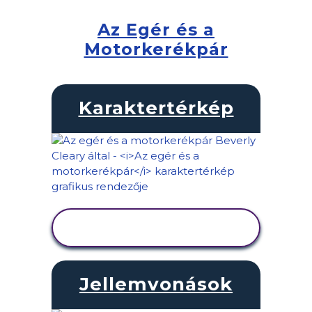
Az Egér és a
Motorkerékpár
Karaktertérkép
TEVÉKENYSÉG
MEGTEKINTÉSE
Jellemvonások