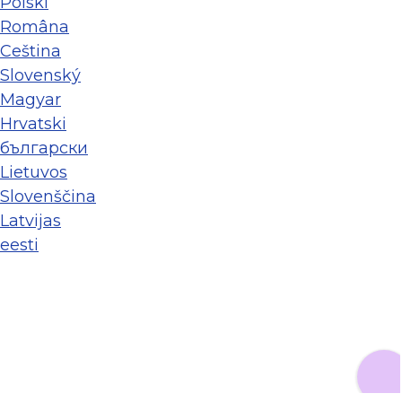
Polski
Româna
Ceština
Slovenský
Magyar
Hrvatski
български
Lietuvos
Slovenščina
Latvijas
eesti