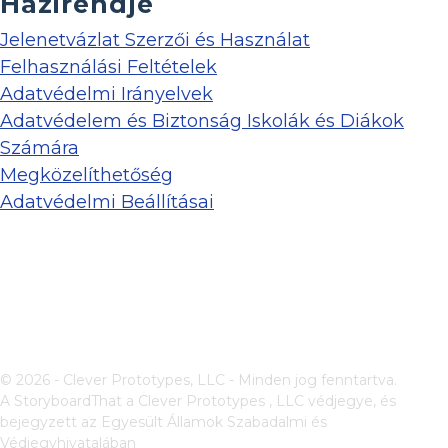
Házirendje
Jelenetvázlat Szerzői és Használat
Felhasználási Feltételek
Adatvédelmi Irányelvek
Adatvédelem és Biztonság Iskolák és Diákok
Számára
Megközelíthetőség
Adatvédelmi Beállításai
© 2026 - Clever Prototypes, LLC - Minden jog fenntartva.
A StoryboardThat a
Clever Prototypes , LLC
védjegye, és
bejegyzett az Egyesült Államok Szabadalmi és
Védjegyhivatalában