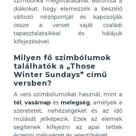
szimbolika megvitatásával. Bátorítsa a
diákokat, hogy elemezzék a beszélő
változó nézőpontját és kapcsolják
össze a verset saját családi
tapasztalataikkal és hálájuk
kifejezésével.
Milyen fő szimbólumok
találhatók a „Those
Winter Sundays” című
versben?
A vers szimbólumokat használ, mint a
tél
,
vasárnap
és
melegség
, amelyek a
szeretetet, nehézségeket és az idő
múlását jelképezik. Ezek az elemek
segítenek kifejezni az apai tettek
érzelmi mélységét és jelentőségét.