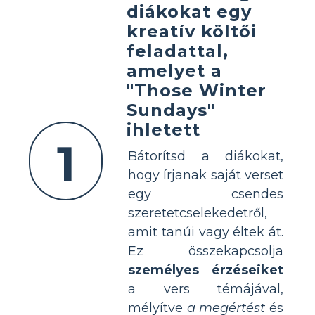
diákokat egy
kreatív költői
feladattal,
amelyet a
"Those Winter
Sundays"
ihletett
1
Bátorítsd a diákokat,
hogy írjanak saját verset
egy csendes
szeretetcselekedetről,
amit tanúi vagy éltek át.
Ez összekapcsolja
személyes érzéseiket
a vers témájával,
mélyítve
a megértést
és