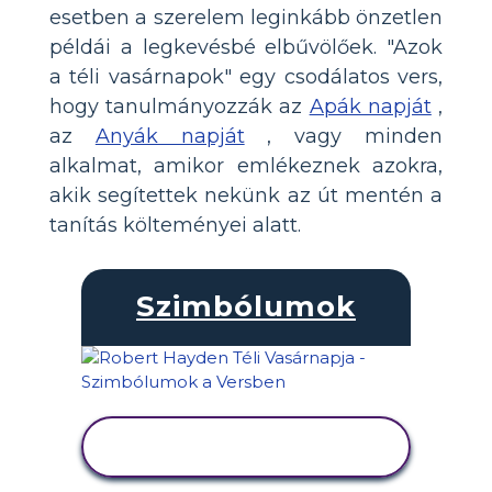
esetben a szerelem leginkább önzetlen
példái a legkevésbé elbűvölőek. "Azok
a téli vasárnapok" egy csodálatos vers,
hogy tanulmányozzák az
Apák napját
,
az
Anyák napját
, vagy minden
alkalmat, amikor emlékeznek azokra,
akik segítettek nekünk az út mentén a
tanítás költeményei alatt.
Szimbólumok
TEVÉKENYSÉG
MEGTEKINTÉSE