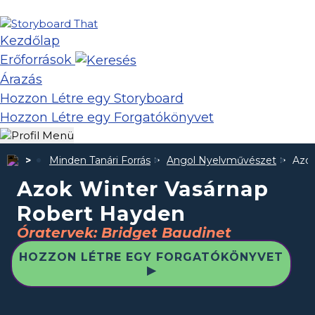
Kezdőlap
Erőforrások
Árazás
Hozzon Létre egy Storyboard
Hozzon Létre egy Forgatókönyvet
Minden Tanári Forrás
Angol Nyelvművészet
Azok
Azok Winter Vasárnap
Robert Hayden
Óratervek: Bridget Baudinet
HOZZON LÉTRE EGY FORGATÓKÖNYVET
▶