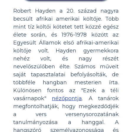
Robert Hayden a 20. század nagyra
becsült afrikai amerikai költője. Több
mint tíz költői kötetet tett közzé egész
élete során, és 1976-1978 között az
Egyesült Államok első afrikai-amerikai
költője volt. Hayden gyermekkora
nehéz volt, és nagy részét
nevelőszülőben élte. Számos műveit
saját tapasztalatai befolyásolták, de
többféle hangban mesterien írta.
Különösen fontos az "Ezek a téli
vasárnapok"
nézőpontja
. A tanárok
megfontolhatják, hogy megkezdődjék
a vers versenysorozatának
tanulmányozása a hanggal. A
hangszóró személyazonossága és