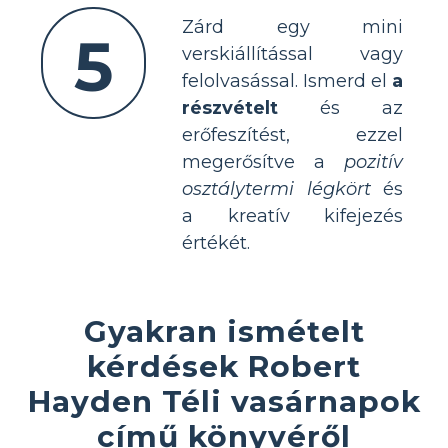
Zárd egy mini
5
verskiállítással vagy
felolvasással. Ismerd el
a
részvételt
és az
erőfeszítést, ezzel
megerősítve a
pozitív
osztálytermi légkört
és
a kreatív kifejezés
értékét.
Gyakran ismételt
kérdések Robert
Hayden Téli vasárnapok
című könyvéről