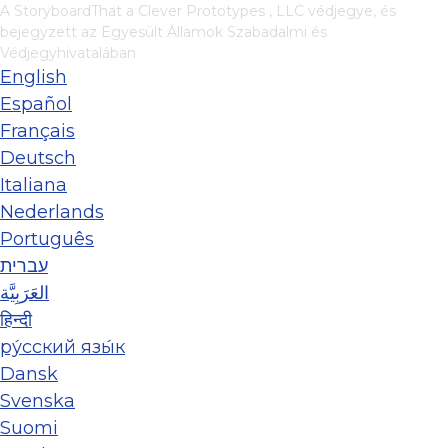
A StoryboardThat a
Clever Prototypes , LLC
védjegye, és
bejegyzett az Egyesült Államok Szabadalmi és
Védjegyhivatalában
English
Español
Français
Deutsch
Italiana
Nederlands
Português
עברית
العَرَبِيَّة
हिन्दी
ру́сский язы́к
Dansk
Svenska
Suomi