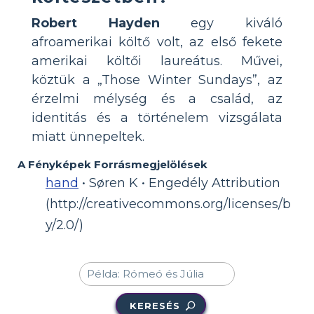
Robert Hayden
egy kiváló
afroamerikai költő volt, az első fekete
amerikai költői laureátus. Művei,
köztük a „Those Winter Sundays”, az
érzelmi mélység és a család, az
identitás és a történelem vizsgálata
miatt ünnepeltek.
A Fényképek Forrásmegjelölések
hand
• Søren K • Engedély Attribution
(http://creativecommons.org/licenses/b
y/2.0/)
KERESÉS