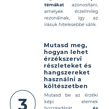
témákat
azonosítani,
amelyek érzelmileg
rezonálnak, így az
írásuk
hitelesebbé
válik.
Mutasd meg,
hogyan lehet
érzékszervi
részleteket és
hangszereket
használni a
költészetben
Mutasd be az érzéki
3
képi elemek
hozzáadását
és