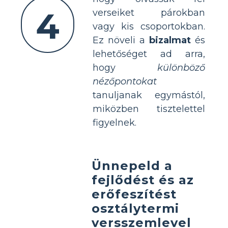
4
verseiket párokban
vagy kis csoportokban.
Ez növeli a
bizalmat
és
lehetőséget ad arra,
hogy
különböző
nézőpontokat
tanuljanak egymástól,
miközben tisztelettel
figyelnek.
Ünnepeld a
fejlődést és az
erőfeszítést
osztálytermi
versszemlevel