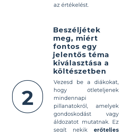
az értékelést.
Beszéljétek
meg, miért
fontos egy
jelentős téma
kiválasztása a
költészetben
Vezesd be a diákokat,
2
hogy ötleteljenek
mindennapi
pillanatokról, amelyek
gondoskodást vagy
áldozatot mutatnak. Ez
segít nekik
erőteljes