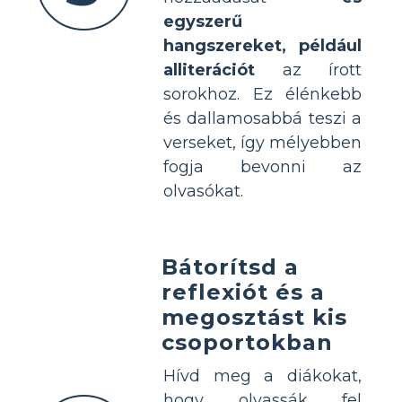
egyszerű
hangszereket, például
alliterációt
az írott
sorokhoz. Ez élénkebb
és dallamosabbá teszi a
verseket, így mélyebben
fogja bevonni az
olvasókat.
Bátorítsd a
reflexiót és a
megosztást kis
csoportokban
Hívd meg a diákokat,
hogy olvassák fel