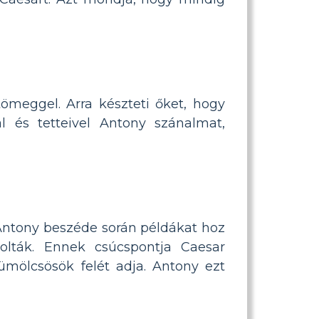
ömeggel. Arra készteti őket, hogy
l és tetteivel Antony szánalmat,
. Antony beszéde során példákat hoz
kolták. Ennek csúcspontja Caesar
mölcsösök felét adja. Antony ezt