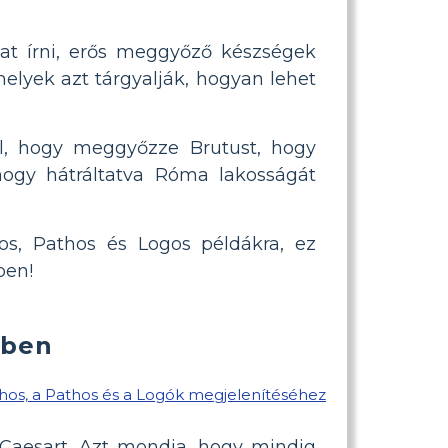
at írni, erős meggyőző készségek
melyek azt tárgyalják, hogyan lehet
ál, hogy meggyőzze Brutust, hogy
ogy hátráltatva Róma lakosságát
s, Pathos és Logos példákra, ez
ben!
ében
i Caesart. Azt mondja, hogy mindig