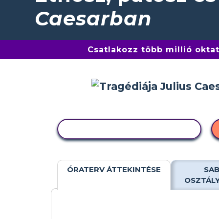
Caesarban
Csatlakozz több millió okta
TEVÉKENYSÉG MÁSOLÁSA
ÓRATERV ÁTTEKINTÉSE
SAB
OSZTÁL