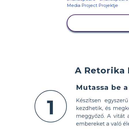
TEVÉKENYSÉG
MEGTEKINTÉSE
A Retorika 
Mutassa be a
1
Készítsen egyszerű
kezdhetik, és megké
meggyőző. A vitát 
embereket a való él