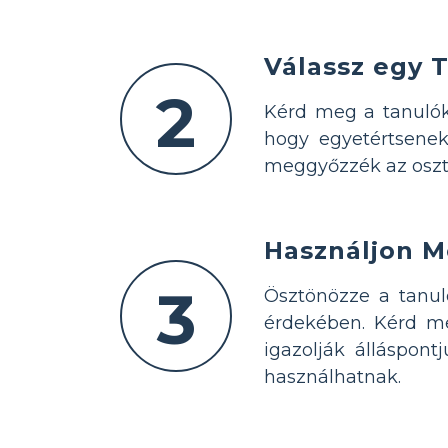
Válassz egy 
2
Kérd meg a tanulóka
hogy egyetértsenek
meggyőzzék az osztá
Használjon M
3
Ösztönözze a tanul
érdekében. Kérd meg
igazolják álláspont
használhatnak.