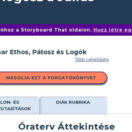
tóhoz a Storyboard That oldalon.
Hozz létre eg
Több Lehetőség
MÁSOLJA EZT A FORGATÓKÖNYVET
LON- ÉS
DIÁK RUBRIKA
YUTASÍTÁSOK
Óraterv Áttekintése