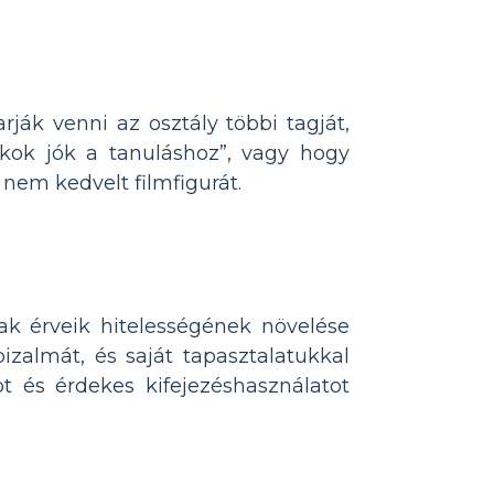
ják venni az osztály többi tagját,
ékok jók a tanuláshoz”, vagy hogy
nem kedvelt filmfigurát.
k érveik hitelességének növelése
izalmát, és saját tapasztalatukkal
ot és érdekes kifejezéshasználatot