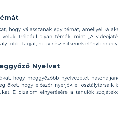
Témát
t, hogy válasszanak egy témát, amellyel rá akar
 velük. Például olyan témák, mint „A videoját
ly többi tagját, hogy részesítsenek előnyben egy 
eggyőző Nyelvet
ókat, hogy meggyőzőbb nyelvezetet használjana
 őket, hogy először nyerjék el osztálytársaik b
jukat. E bizalom elnyerésére a tanulók szójáték