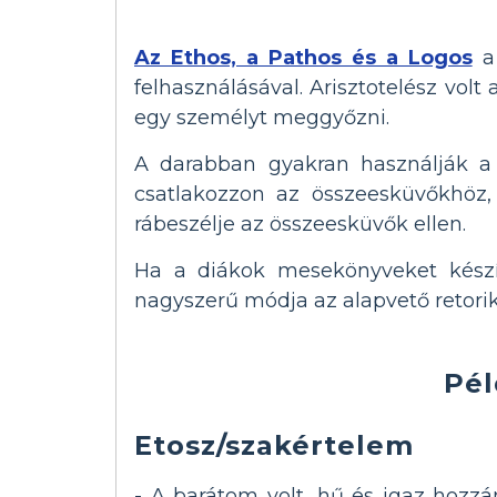
Az Ethos, a Pathos és a Logos
a 
felhasználásával. Arisztotelész vol
egy személyt meggyőzni.
A darabban gyakran használják a 
csatlakozzon az összeesküvőkhöz,
rábeszélje az összeesküvők ellen.
Ha a diákok mesekönyveket készí
nagyszerű módja az alapvető retori
Pél
Etosz/szakértelem
- A barátom volt, hű és igaz hozzá