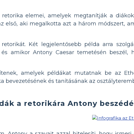
retorika elemei, amelyek megtanítják a diákok
t az első, aki megalkotta azt a három módszert, a
retorikát. Két legjelentősebb példa arra szolg
 és amikor Antony Caesar temetésén beszél, h
tenek, amelyek példákat mutatnak be az Etho
ka bevezetésének és tanításának az osztályterem
dák a retorikára Antony beszéd
m. Antony a szavait azzal hitelesíti, hogy ismer