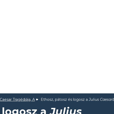
 Caesar Tragédiája, A
Ethosz, pátosz és logosz a
Julius Caesar
 logosz a
Julius