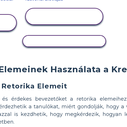
TEVÉKENYSÉG
MEGTEKINTÉSE
TEVÉKENYSÉG MÁSOLÁSA
Elemeinek Használata a Kre
 Retorika Elemeit
 és érdekes bevezetőket a retorika elemeihez
rdezhetik a tanulókat, miért gondolják, hogy a v
azzal is kezdhetik, hogy megkérdezik, hogyan
etben.