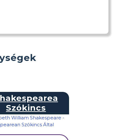
nységek
hakespearea
Szókincs