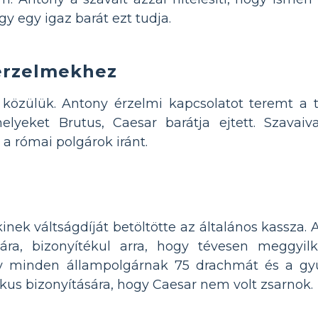
gy egy igaz barát ezt tudja.
 érzelmekhez
 közülük. Antony érzelmi kapcsolatot teremt a t
yeket Brutus, Caesar barátja ejtett. Szavaiva
a római polgárok iránt.
inek váltságdíját betöltötte az általános kassza
ára, bizonyítékul arra, hogy tévesen meggyil
ly minden állampolgárnak 75 drachmát és a gyü
kus bizonyítására, hogy Caesar nem volt zsarnok.