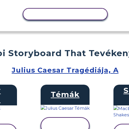
TEVÉKENYSÉG MÁSOLÁSA
i Storyboard That Tevéke
Julius Caesar Tragédiája, A
y
S
Témák
e
TEVÉKENYSÉG
MEGTEKINTÉSE