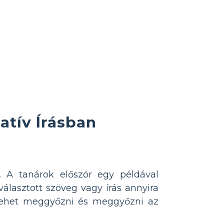
atív Írásban
. A tanárok először egy példával
álasztott szöveg vagy írás annyira
 lehet meggyőzni és meggyőzni az