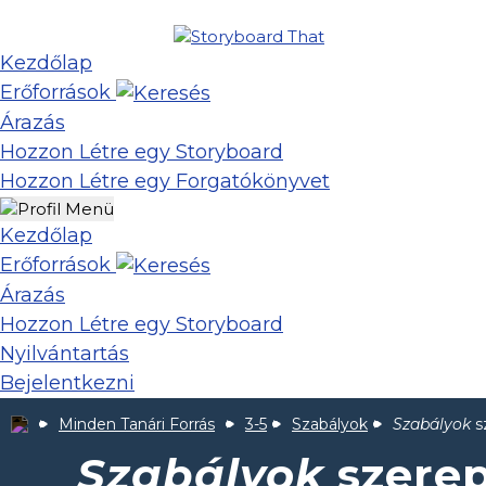
Kezdőlap
Erőforrások
Árazás
Hozzon Létre egy Storyboard
Hozzon Létre egy Forgatókönyvet
Kezdőlap
Erőforrások
Árazás
Hozzon Létre egy Storyboard
Nyilvántartás
Bejelentkezni
Minden Tanári Forrás
3-5
Szabályok
Szabályok
s
Szabályok
szerep