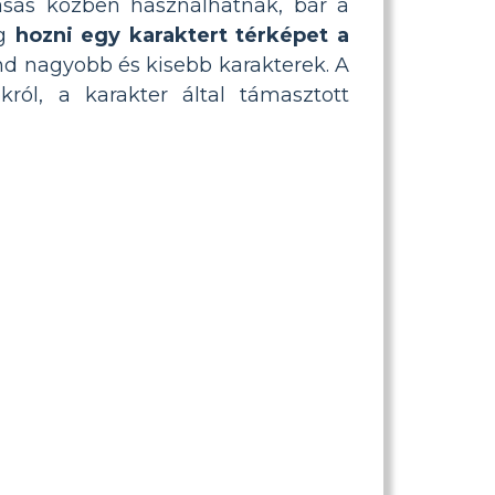
asás közben használhatnak, bár a
g
hozni egy karaktert térképet a
nd nagyobb és kisebb karakterek. A
król, a karakter által támasztott