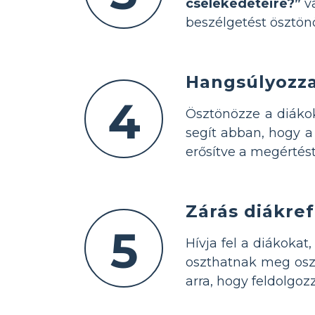
cselekedeteire?”
v
beszélgetést ösztön
Hangsúlyozza
4
Ösztönözze a diáko
segít abban, hogy a
erősítve a megértést
Zárás diákref
5
Hívja fel a diákokat
oszthatnak meg oszt
arra, hogy feldolgoz