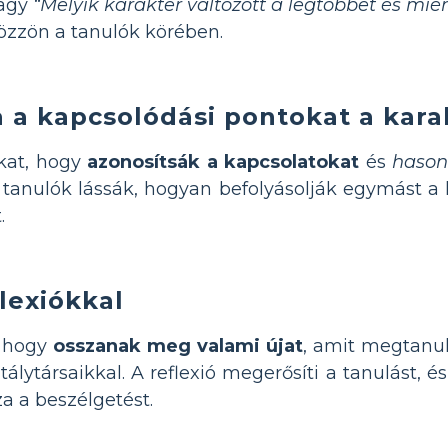
agy
“Melyik karakter változott a legtöbbet és miér
özzön a tanulók körében.
 a kapcsolódási pontokat a kara
kat, hogy
azonosítsák a kapcsolatokat
és
hason
 tanulók lássák, hogyan befolyásolják egymást a 
.
lexiókkal
, hogy
osszanak meg valami újat
, amit megtanu
álytársaikkal. A reflexió megerősíti a tanulást,
za a beszélgetést.