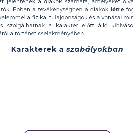
t jelentenek a diákok számára, amelyeket olv
hatók. Ebben a tevékenységben a diákok
létre
fo
yelemmel a fizikai tulajdonságok és a vonásai mi
is szolgálhatnak a karakter előtt álló kihíváso
gáról a történet cselekményében.
Karakterek a
szabályokban