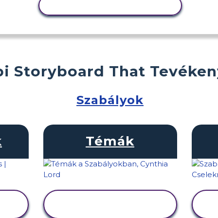
TEVÉKENYSÉG MÁSOLÁSA
i Storyboard That Tevéke
Szabályok
k
Témák
TEVÉKENYSÉG
MEGTEKINTÉSE