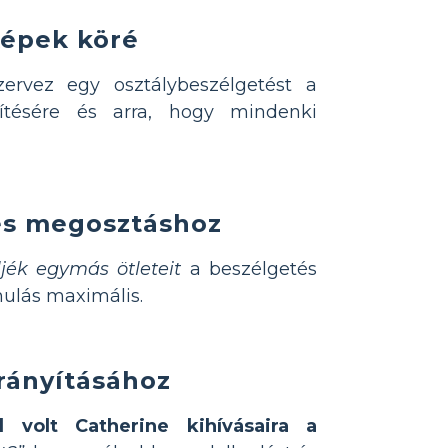
képek köré
ervez egy osztálybeszélgetést a
ésére és arra, hogy mindenki
ljes megosztáshoz
eljék egymás ötleteit
a beszélgetés
nulás maximális.
irányításához
l volt Catherine kihívásaira a