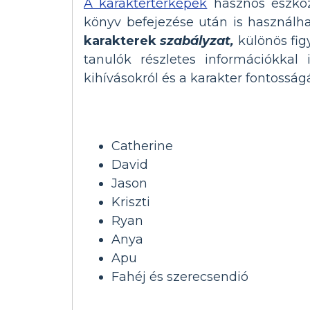
A karaktertérképek
hasznos eszköz
könyv befejezése után is használ
karakterek
szabályzat,
különös fig
tanulók részletes információkkal 
kihívásokról és a karakter fontossá
Catherine
David
Jason
Kriszti
Ryan
Anya
Apu
Fahéj és szerecsendió