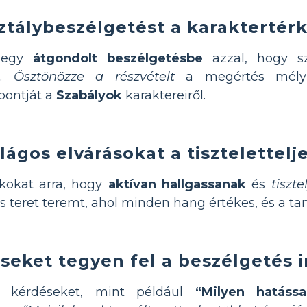
ztálybeszélgetést a karaktertér
t egy
átgondolt beszélgetésbe
azzal, hogy sz
ől.
Ösztönözze a részvételt
a megértés mélyít
pontját a
Szabályok
karaktereiről.
világos elvárásokat a tisztelette
kokat arra, hogy
aktívan hallgassanak
és
tiszt
s teret teremt, ahol minden hang értékes, és a ta
seket tegyen fel a beszélgetés 
 kérdéseket, mint például
“Milyen hatássa