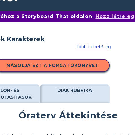
tóhoz a Storyboard That oldalon.
Hozz létre eg
Több Lehetőség
MÁSOLJA EZT A FORGATÓKÖNYVET
LON- ÉS
DIÁK RUBRIKA
YUTASÍTÁSOK
Óraterv Áttekintése