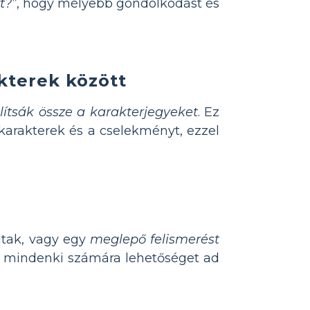
t?”
, hogy mélyebb gondolkodást és
kterek között
lítsák össze a karakterjegyeket
. Ez
karakterek és a cselekményt, ezzel
ltak, vagy egy
meglepő felismerést
 és mindenki számára lehetőséget ad