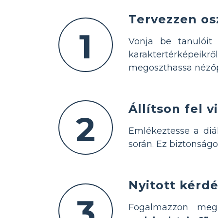
Tervezzen os
1
Vonja be tanulói
karaktertérképeikr
megoszthassa néző
Állítson fel 
2
Emlékeztesse a diá
során. Ez biztonságo
Nyitott kérdé
3
Fogalmazzon meg