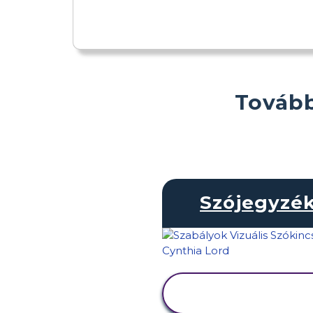
Tovább
Szójegyzé
TEVÉKENYSÉG
MEGTEKINTÉSE