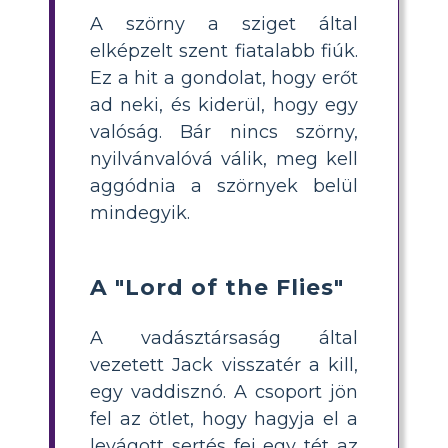
A szörny a sziget által
elképzelt szent fiatalabb fiúk.
Ez a hit a gondolat, hogy erőt
ad neki, és kiderül, hogy egy
valóság. Bár nincs szörny,
nyilvánvalóvá válik, meg kell
aggódnia a szörnyek belül
mindegyik.
A "Lord of the Flies"
A vadásztársaság által
vezetett Jack visszatér a kill,
egy vaddisznó. A csoport jön
fel az ötlet, hogy hagyja el a
levágott sertés fej egy tét az