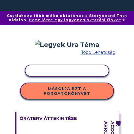
Csatlakozz több millió oktatóhoz a Storyboard That
oldalon.
Hozz létre egy ingyenes oktatási fiókot
✨
Több Lehetőség
TEVÉKENYSÉG MÁSOLÁSA
MÁSOLJA EZT A
FORGATÓKÖNYVET
ÓRATERV ÁTTEKINTÉSE