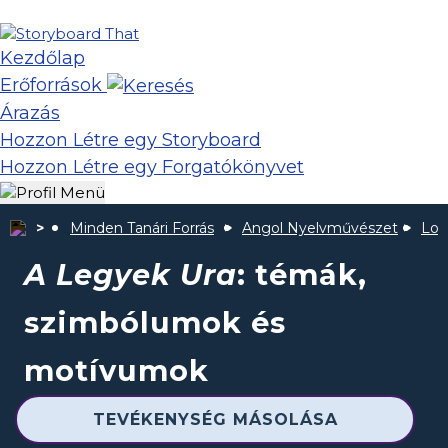
Kezdőlap
Erőforrások
Árazás
Hozzon Létre egy Storyboard
Hozzon Létre egy Forgatókönyvet
Minden Tanári Forrás
Angol Nyelvművészet
Lord
A Legyek Ura
: témák,
szimbólumok és
motívumok
TEVÉKENYSÉG MÁSOLÁSA