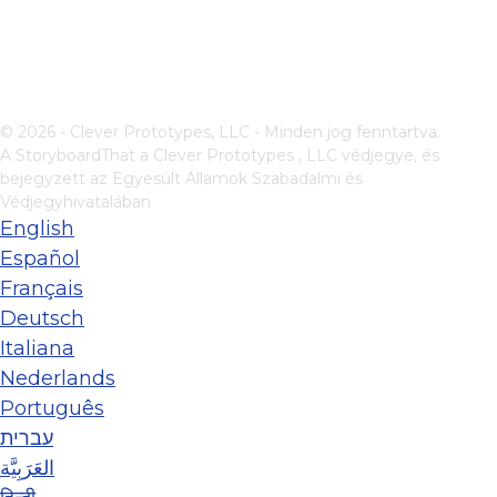
© 2026 - Clever Prototypes, LLC - Minden jog fenntartva.
A StoryboardThat a
Clever Prototypes , LLC
védjegye, és
bejegyzett az Egyesült Államok Szabadalmi és
Védjegyhivatalában
English
Español
Français
Deutsch
Italiana
Nederlands
Português
עברית
العَرَبِيَّة