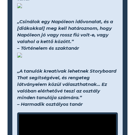
„Csinálok egy Napóleon idővonalat, és a
[diákokkal] meg kell határoznom, hogy
Napóleon jó vagy rossz fiú volt-e, vagy
valahol a kettő között.”
– Történelem és szaktanár
„A tanulók kreatívak lehetnek Storyboard
That segítségével, és rengeteg
látványelem közül választhatnak... Ez
valóban elérhetővé teszi az osztály
minden tanulója számára.”
– Harmadik osztályos tanár