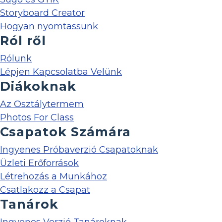
Storyboard Creator
Hogyan nyomtassunk
Ról ről
Rólunk
Lépjen Kapcsolatba Velünk
Diákoknak
Az Osztálytermem
Photos For Class
Csapatok Számára
Ingyenes Próbaverzió Csapatoknak
Üzleti Erőforrások
Létrehozás a Munkához
Csatlakozz a Csapat
Tanárok
Ingyenes Verzió Tanároknak