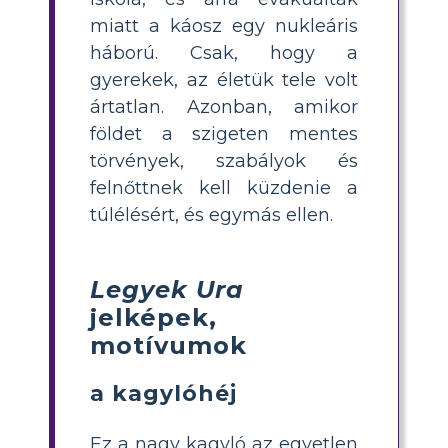
miatt a káosz egy nukleáris
háború. Csak, hogy a
gyerekek, az életük tele volt
ártatlan. Azonban, amikor
földet a szigeten mentes
törvények, szabályok és
felnőttnek kell küzdenie a
túlélésért, és egymás ellen.
Legyek Ura
jelképek,
motívumok
a kagylóhéj
Ez a nagy kagyló az egyetlen