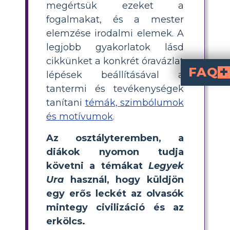
megértsük ezeket a
fogalmakat, és a mester
elemzése irodalmi elemek. A
legjobb gyakorlatok lásd
cikkünket a konkrét óravázlat
FAQ
lépések beállításával a
tantermi és tevékenységek
A civilizáció és a vadság, a rend és a káosz közötti konfliktus és különbség, az ártatlanság elvesztése, a tekin
Hogyan nyilvánul meg
A fiatal fiúk harca a rend fenntartásáért és a normák megteremtéséért ellentétben áll az agresszív, primitív viselkedésbe való hanyatlásukkal, mivel elveszítik kapcsolatukat a civilizációval, illusztrálva a civilizáció kontra barbárság témáját. Azt is jelzi, hogy az emberi lények milyen lépéseket tesznek annak érdekében, hogy túléljenek egy disztópikus világban.
Hogyan alkalmazza a tö
A sötétség és az árnyékok a sziget egyre erőszakosabb
tanítani
témák, szimbólumok
és motívumok
.
Az osztályteremben, a
diákok nyomon tudja
követni a témákat
Legyek
Ura
használ, hogy küldjön
egy erős leckét az olvasók
mintegy civilizáció és az
erkölcs.