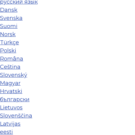
ру́сский язы́к
Dansk
Svenska
Suomi
Norsk
Türkçe
Polski
Româna
Ceština
Slovenský
Magyar
Hrvatski
български
Lietuvos
Slovenščina
Latvijas
eesti