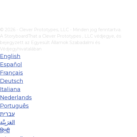
© 2026 - Clever Prototypes, LLC - Minden jog fenntartva.
A StoryboardThat a
Clever Prototypes , LLC
védjegye, és
bejegyzett az Egyesült Államok Szabadalmi és
Védjegyhivatalában
English
Español
Français
Deutsch
Italiana
Nederlands
Português
עברית
العَرَبِيَّة
हिन्दी