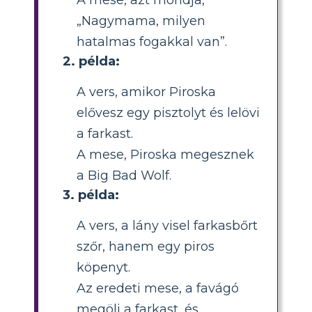
„Nagymama, milyen
hatalmas fogakkal van”.
2. példa:
A vers, amikor Piroska
elővesz egy pisztolyt és lelövi
a farkast.
A mese, Piroska megesznek
a Big Bad Wolf.
3. példa:
A vers, a lány visel farkasbőrt
szőr, hanem egy piros
köpenyt.
Az eredeti mese, a favágó
megöli a farkast, és