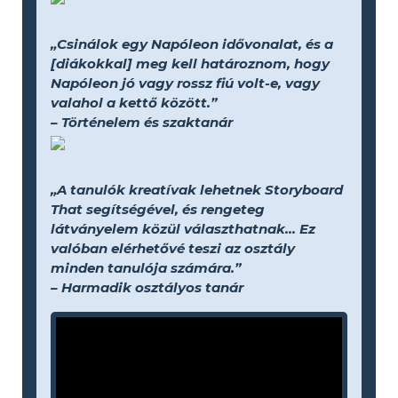
„Csinálok egy Napóleon idővonalat, és a
[diákokkal] meg kell határoznom, hogy
Napóleon jó vagy rossz fiú volt-e, vagy
valahol a kettő között.”
– Történelem és szaktanár
„A tanulók kreatívak lehetnek Storyboard
That segítségével, és rengeteg
látványelem közül választhatnak... Ez
valóban elérhetővé teszi az osztály
minden tanulója számára.”
– Harmadik osztályos tanár