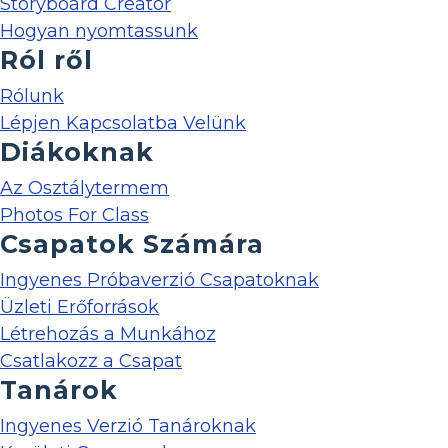
Storyboard Creator
Hogyan nyomtassunk
Ról ről
Rólunk
Lépjen Kapcsolatba Velünk
Diákoknak
Az Osztálytermem
Photos For Class
Csapatok Számára
Ingyenes Próbaverzió Csapatoknak
Üzleti Erőforrások
Létrehozás a Munkához
Csatlakozz a Csapat
Tanárok
Ingyenes Verzió Tanároknak