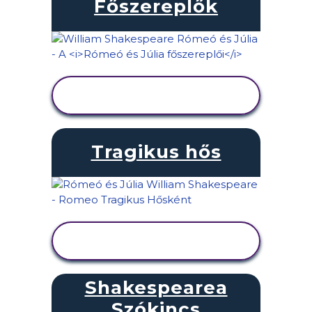
Főszereplők
TEVÉKENYSÉG
MEGTEKINTÉSE
Tragikus hős
TEVÉKENYSÉG
MEGTEKINTÉSE
Shakespearea
Szókincs