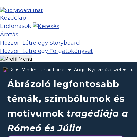
Kezdőlap
Erőforrások
Árazás
Hozzon Létre egy Storyboard
Hozzon Létre egy Forgatókönyvet
Minden Tanári Forrás
Angol Nyelvművészet
Tra
Ábrázoló legfontosabb
témák, szimbólumok és
motívumok
tragédiája a
Rómeó és Júlia