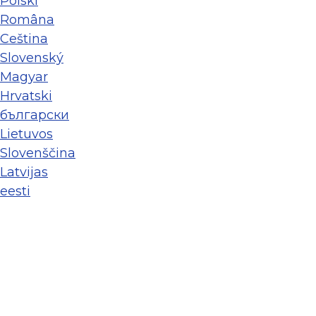
Polski
Româna
Ceština
Slovenský
Magyar
Hrvatski
български
Lietuvos
Slovenščina
Latvijas
eesti