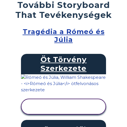
További Storyboard
That Tevékenységek
Tragédia a Rómeó és
Júlia
Öt Törvény
Szerkezete
TEVÉKENYSÉG
MEGTEKINTÉSE