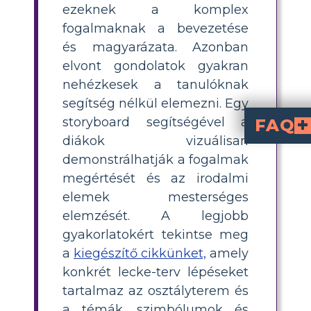
ezeknek a komplex
fogalmaknak a bevezetése
és magyarázata. Azonban
elvont gondolatok gyakran
nehézkesek a tanulóknak
segítség nélkül elemezni. Egy
storyboard segítségével a
FAQ
diákok vizuálisan
Melyek a javasolt feladatlap-gyakorlatok, amelyek segítik a tanulókat abban, hogy felismerjék és összefoglalják a darab témáinak, szimb
A feladatlap-gyakorlatok tartalmazhatják, hogy a tanulók azonosítsák és összefoglalják a témák, szimbólumok és motívumok kulcsfontosságú eseteit az egyes felvonásokban. Például a tanulók készíthetnek egy táblázatot, ahol felsorolják a
Hogyan tárja fel 
A "Rómeó és Júlia" halál témája különféle tragikus eseményeken keresztül jár. Az olyan karakterek halála, mint Mercutio, Tybalt és végső soron Rómeó és Júlia, az ellenőrizetlen erőszak és gyűlölet köv
Hogyan működnek a maszk
A maszkok és álcák olyan motívumok, amelyek felfedik a karakterek valódi kilétét és motivációit. Például Júlia maszkos meg
demonstrálhatják a fogalmak
megértését és az irodalmi
elemek mesterséges
elemzését. A legjobb
gyakorlatokért tekintse meg
a
kiegészítő cikkünket,
amely
konkrét lecke-terv lépéseket
tartalmaz az osztályterem és
a témák, szimbólumok és