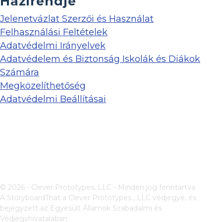
Házirendje
Jelenetvázlat Szerzői és Használat
Felhasználási Feltételek
Adatvédelmi Irányelvek
Adatvédelem és Biztonság Iskolák és Diákok
Számára
Megközelíthetőség
Adatvédelmi Beállításai
© 2026 - Clever Prototypes, LLC - Minden jog fenntartva.
A StoryboardThat a
Clever Prototypes , LLC
védjegye, és
bejegyzett az Egyesült Államok Szabadalmi és
Védjegyhivatalában