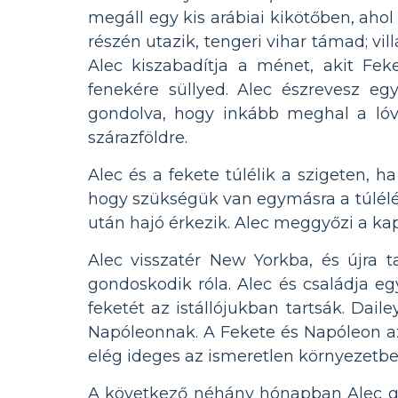
megáll egy kis arábiai kikötőben, ahol
részén utazik, tengeri vihar támad; vi
Alec kiszabadítja a ménet, akit F
fenekére süllyed. Alec észrevesz e
gondolva, hogy inkább meghal a lóv
szárazföldre.
Alec és a fekete túlélik a szigeten, h
hogy szükségük van egymásra a túlélés
után hajó érkezik. Alec meggyőzi a kap
Alec visszatér New Yorkba, és újra t
gondoskodik róla. Alec és családja eg
feketét az istállójukban tartsák. Dail
Napóleonnak. A Fekete és Napóleon a
elég ideges az ismeretlen környezetbe
A következő néhány hónapban Alec gond