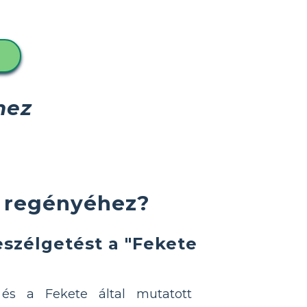
hez
 regényéhez?
szélgetést a "Fekete
 és a Fekete által mutatott