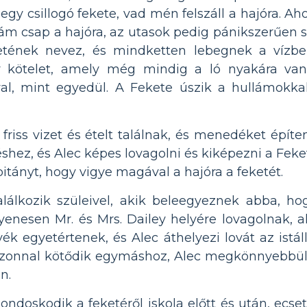
 egy csillogó fekete, vad mén felszáll a hajóra. A
llám csap a hajóra, az utasok pedig pánikszerűen 
eketének nevez, és mindketten lebegnek a víz
gy kötelet, amely még mindig a ló nyakára van
al, mint egyedül. A Fekete úszik a hullámok
a friss vizet és ételt találnak, és menedéket épít
hez, és Alec képes lovagolni és kiképezni a Feke
itányt, hogy vigye magával a hajóra a feketét.
alálkozik szüleivel, akik beleegyeznek abba, ho
yenesen Mr. és Mrs. Dailey helyére lovagolnak, a
eyék egyetértenek, és Alec áthelyezi lovát az istá
zonnal kötődik egymáshoz, Alec megkönnyebbülés
n.
oskodik a feketéről iskola előtt és után, ecsetel