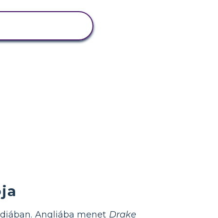
TEVÉKENYSÉG
MEGTEKINTÉSE
ja
ndiában. Angliába menet
Drake