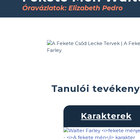
Óravázlatok: Elizabeth Pedro
Tanulói tevékeny
Karakterek