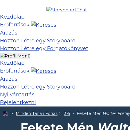
Kezdőlap
Erőforrások
Árazás
Hozzon Létre egy Storyboard
Hozzon Létre egy Forgatókönyvet
Kezdőlap
Erőforrások
Árazás
Hozzon Létre egy Storyboard
Nyilvántartás
Bejelentkezni
Minden Tanári Forrás
3-5
Fekete Mén
Walter Farley
Fekete Mén
Walte