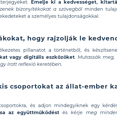
kterjegyeket.
Emelje ki a kedvességet, kitartá
zzenek bizonyítékokat a szövegből
minden tulajd
lekedeteket a személyes tulajdonságokkal.
ákokat, hogy rajzolják le kedven
ezetes pillanatot a történetből, és készítsenek
ákat vagy digitális eszközöket
.
Mutassák meg, m
y írott reflexió keretében.
is csoportokat az állat-ember k
 csoportokra, és adjon mindegyiknek egy kérdé
tsa az együttműködést
és
kérje meg minden