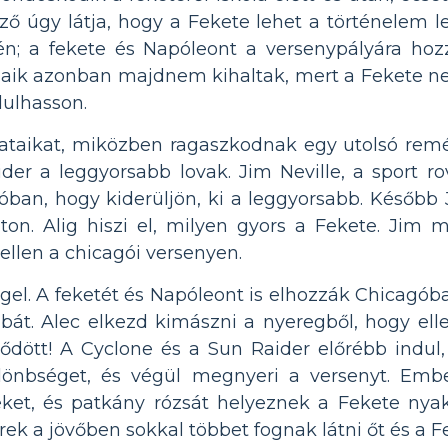
ző úgy látja, hogy a Fekete lehet a történelem l
én; a fekete és Napóleont a versenypályára ho
maik azonban majdnem kihaltak, mert a Fekete n
ulhasson.
orlataikat, miközben ragaszkodnak egy utolsó rem
er a leggyorsabb lovak. Jim Neville, a sport rov
óban, hogy kiderüljön, ki a leggyorsabb. Később J
ton. Alig hiszi el, milyen gyors a Fekete. Jim m
ellen a chicagói versenyen.
el. A feketét és Napóleont is elhozzák Chicagóba 
ábát. Alec elkezd kimászni a nyeregből, hogy ell
ődött! A Cyclone és a Sun Raider előrébb indul, 
ülönbséget, és végül megnyeri a versenyt. Ember
eket, és patkány rózsát helyeznek a Fekete nyak
berek a jövőben sokkal többet fognak látni őt és a F