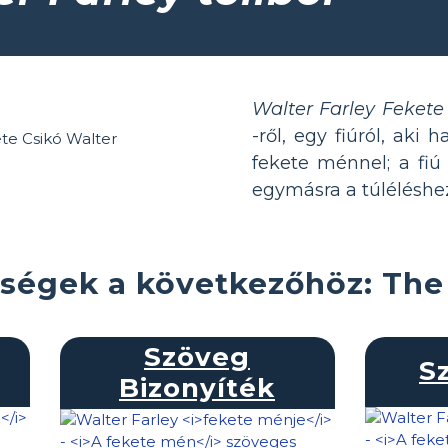
Walter Farley Feket
-ről, egy fiúról, aki
fekete ménnel; a fiú
egymásra a túléléshe
ségek a következőhöz: The 
Szöveg
S
Bizonyíték