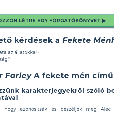
OZZON LÉTRE EGY FORGATÓKÖNYVET ▶
ető kérdések a
Fekete Mén
ta az állatokkal?
sség?
r Farley
A fekete mén című
zünk karakterjegyekről szóló be
atával
t, hogy azonosítsák és beszéljék meg Alec