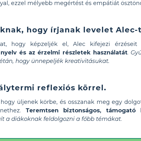
lyal, ezzel mélyebb megértést és empátiát ösztön
knak, hogy írjanak levelet Alec-
, hogy képzeljék el, Alec kifejezi érzéseit 
 nyelv és az érzelmi részletek használatát
.
Gyű
sétán, hogy ünnepeljék kreativitásukat.
lytermi reflexiós körrel.
 hogy üljenek körbe, és osszanak meg egy dolgo
énethez.
Teremtsen biztonságos, támogató 
gít a diákoknak feldolgozni a főbb témákat
.