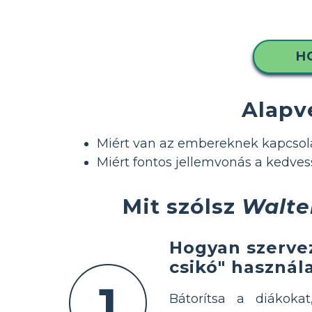
H
Alapv
Miért van az embereknek kapcsola
Miért fontos jellemvonás a kedve
Mit szólsz
Walte
Hogyan szervez
csikó" használ
1
Bátorítsa a diákoka