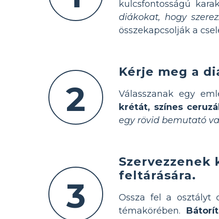
kulcsfontosságú kara
diákokat, hogy szere
összekapcsolják a cse
Kérje meg a di
2
Válasszanak egy emlék
krétát, színes ceruz
egy rövid bemutató vag
Szervezzenek k
feltárására.
3
Ossza fel a osztályt
témakörében.
Bátorí