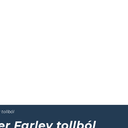
 tollból
r Farley tollból