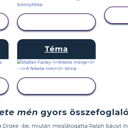
TEVÉKENYSÉG
MEGTEKINTÉSE
Téma
TEVÉKENYSÉG
MEGTEKINTÉSE
kete mén
gyors összefoglaló
a Drake -be,
miután meglátogatta Ralph bácsit I