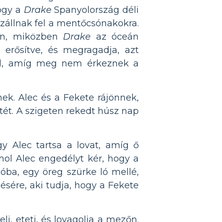
hogy a
Drake
Spanyolország déli
szállnak fel a mentőcsónakokra.
ben, miközben
Drake
az óceán
 erősítve, és megragadja, azt
kal, amíg meg nem érkeznek a
enek. Alec és a Fekete rájönnek,
tét. A szigeten rekedt húsz nap
gy Alec tartsa a lovat, amíg ő
hol Alec engedélyt kér, hogy a
llóba, egy öreg szürke ló mellé,
ére, aki tudja, hogy a Fekete
i, eteti, és lovagolja a mezőn.