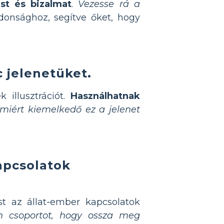
st és bizalmat
.
Vezesse rá a
onsághoz, segítve őket, hogy
c jelenetüket.
 illusztrációt.
Használhatnak
iért kiemelkedő ez a jelenet
apcsolatok
st az állat-ember kapcsolatok
 csoportot, hogy ossza meg