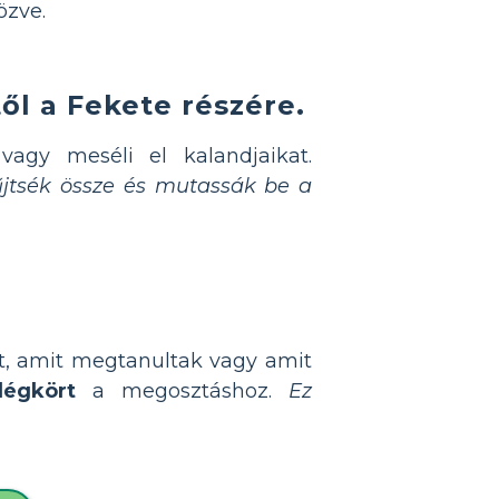
özve.
től a Fekete részére.
vagy meséli el kalandjaikat.
jtsék össze és mutassák be a
t, amit megtanultak vagy amit
légkört
a megosztáshoz.
Ez