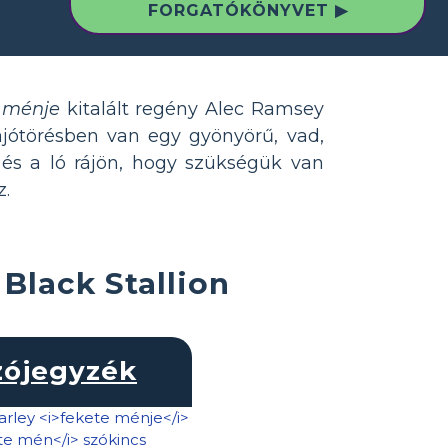
FORGATÓKÖNYVET ▶
e ménje
kitalált regény Alec Ramsey
 hajótörésben van egy gyönyörű, vad,
 és a ló rájön, hogy szükségük van
z.
Black Stallion
zójegyzék