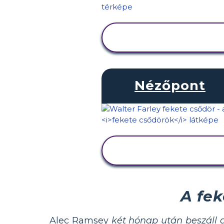
TEVÉKENYSÉG
MEGTEKINTÉSE
Nézőpont
TEVÉKENYSÉG
MEGTEKINTÉSE
A fe
Alec Ramsey
két hónap után beszáll 