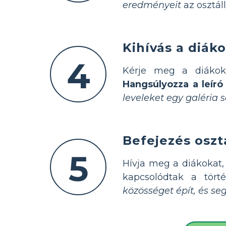
eredményeit
az osztál
Kihívás a diáko
4
Kérje meg a diákokat
Hangsúlyozza a leíró
leveleket egy galéria 
Befejezés osztá
5
Hívja meg a diákokat,
kapcsolódtak a tört
közösséget épít, és se