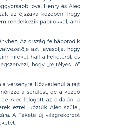
eggyorsabb lova. Henry és Alec
zzák az éjszaka közepén, hogy
em rendelkezik papírokkal, ami
ényhez. Az ország felháborodik
atvezetője azt javasolja, hogy
im híreket hall a Feketéről, és
egszervezi, hogy „rejtélyes ló”
a versenyre. Közvetlenül a rajt
enőrizze a sérülést, de a kezdő
de Alec lelógott az oldalán, a
ek ezrei, köztük Alec szülei,
ára. A Fekete új világrekordot
eketét.