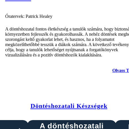
Óratervek: Patrick Healey
A döntéshozatal fontos életkészség a tanulók számára, hogy biztons
környezetben fejlesszék és gyakorolhassák. A nehéz döntések megh
szorongást keltő gyakorlat lehet, és hasznos, ha a folyamatot
megközelíthetőbbé tesszük a diákok számára. A következő tevéken
célja, hogy a tanulók lehetőséget nyújtsanak a forgatókönyvek
vizualizálására és a pozitív döntéshozók kialakítására.
Olvass 
Döntéshozatali Készségek
A döntéshozatali