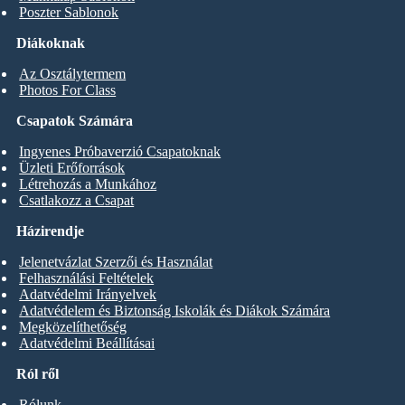
Poszter Sablonok
Diákoknak
Az Osztálytermem
Photos For Class
Csapatok Számára
Ingyenes Próbaverzió Csapatoknak
Üzleti Erőforrások
Létrehozás a Munkához
Csatlakozz a Csapat
Házirendje
Jelenetvázlat Szerzői és Használat
Felhasználási Feltételek
Adatvédelmi Irányelvek
Adatvédelem és Biztonság Iskolák és Diákok Számára
Megközelíthetőség
Adatvédelmi Beállításai
Ról ről
Rólunk