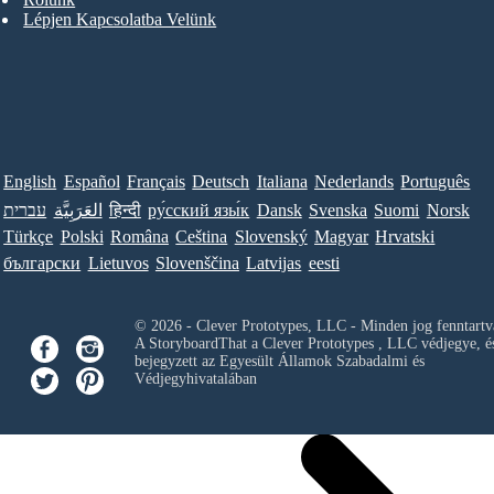
Lépjen Kapcsolatba Velünk
English
Español
Français
Deutsch
Italiana
Nederlands
Português
עברית
العَرَبِيَّة
हिन्दी
ру́сский язы́к
Dansk
Svenska
Suomi
Norsk
Türkçe
Polski
Româna
Ceština
Slovenský
Magyar
Hrvatski
български
Lietuvos
Slovenščina
Latvijas
eesti
© 2026 - Clever Prototypes, LLC - Minden jog fenntartv
A StoryboardThat a
Clever Prototypes , LLC
védjegye, é
bejegyzett az Egyesült Államok Szabadalmi és
Védjegyhivatalában