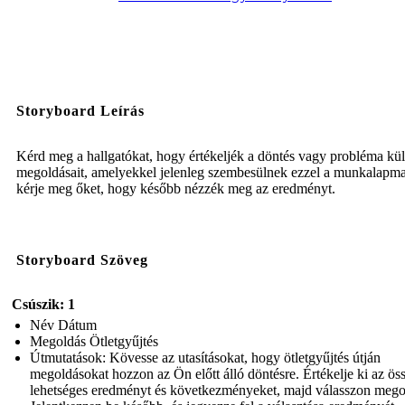
Storyboard Leírás
Kérd meg a hallgatókat, hogy értékeljék a döntés vagy probléma kül
megoldásait, amelyekkel jelenleg szembesülnek ezzel a munkalapma
kérje meg őket, hogy később nézzék meg az eredményt.
Storyboard Szöveg
Csúszik: 1
Név Dátum
Megoldás Ötletgyűjtés
Útmutatások: Kövesse az utasításokat, hogy ötletgyűjtés útján
megoldásokat hozzon az Ön előtt álló döntésre. Értékelje ki az ös
lehetséges eredményt és következményeket, majd válasszon mego