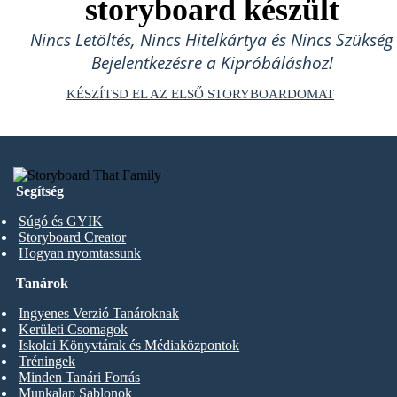
storyboard készült
Nincs Letöltés, Nincs Hitelkártya és Nincs Szükség
Bejelentkezésre a Kipróbáláshoz!
KÉSZÍTSD EL AZ ELSŐ STORYBOARDOMAT
Segítség
Súgó és GYIK
Storyboard Creator
Hogyan nyomtassunk
Tanárok
Ingyenes Verzió Tanároknak
Kerületi Csomagok
Iskolai Könyvtárak és Médiaközpontok
Tréningek
Minden Tanári Forrás
Munkalap Sablonok