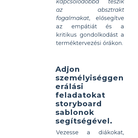
kapcsolódóbbá teszik
az absztrakt
fogalmakat
, elősegítve
az empátiát és a
kritikus gondolkodást a
terméktervezési órákon.
Adjon
személyiséggen
erálási
feladatokat
storyboard
sablonok
segítségével.
Vezesse a diákokat,