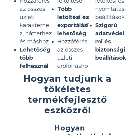
Hozzáférés
feltöltése
letöltési és
az összes
Több
nyomtatási
üzleti
letöltési és
beállítások
karakterhe
exportálási
Szigorú
z, hátterhez
lehetőség
adatvédel
és máshoz
Hozzáférés
mi és
Lehetőség
az összes
biztonsági
több
üzleti
beállítások
felhasznál
erőforrásho
Hogyan tudjunk a
tökéletes
termékfejlesztő
eszközről
Hogyan