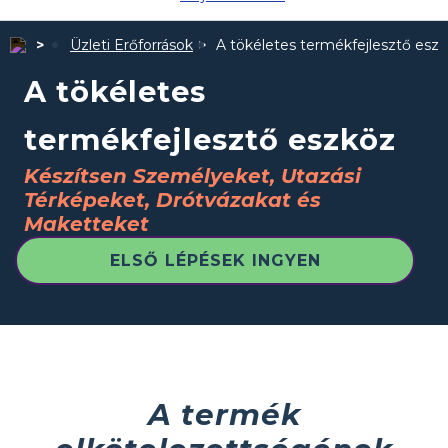
Üzleti Erőforrások
A tökéletes termékfejlesztő esz
A tökéletes
termékfejlesztő eszköz
Készítsen Személyeket, Utazási
Térképeket, Drótvázakat és
Maketteket
ELSŐ LÉPÉSEK INGYEN
A termék