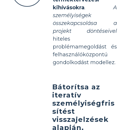
kihívásokra
.
A
személyiségek
összekapcsolása a
projekt döntéseivel
hiteles
problémamegoldást és
felhasználóközpontú
gondolkodást modellez.
Bátorítsa az
iteratív
személyiségfris
sítést
visszajelzések
alapján.