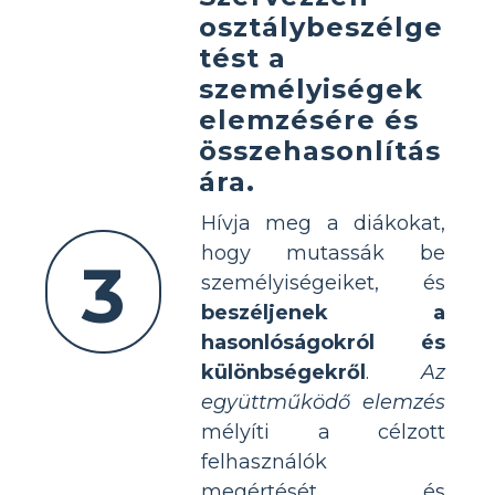
osztálybeszélge
tést a
személyiségek
elemzésére és
összehasonlítás
ára.
Hívja meg a diákokat,
hogy mutassák be
3
személyiségeiket, és
beszéljenek a
hasonlóságokról és
különbségekről
.
Az
együttműködő elemzés
mélyíti a célzott
felhasználók
megértését, és