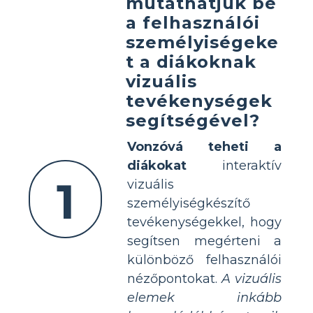
mutathatjuk be
a felhasználói
személyiségeke
t a diákoknak
vizuális
tevékenységek
segítségével?
Vonzóvá teheti a
diákokat
interaktív
1
vizuális
személyiségkészítő
tevékenységekkel, hogy
segítsen megérteni a
különböző felhasználói
nézőpontokat.
A vizuális
elemek inkább