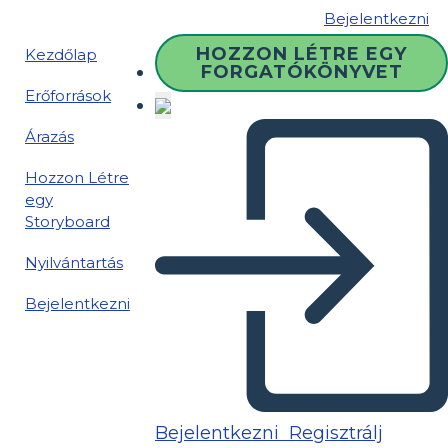
Bejelentkezni
HOZZON LÉTRE EGY
Kezdőlap
FORGATÓKÖNYVET
Erőforrások
Árazás
Hozzon Létre
egy
Storyboard
Nyilvántartás
Bejelentkezni
Bejelentkezni
Regisztrálj