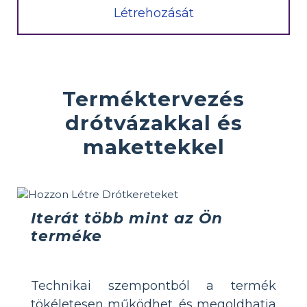
Létrehozását
Terméktervezés
drótvázakkal és
makettekkel
Iterát több mint az Ön
terméke
Technikai szempontból a termék
tökéletesen működhet, és megoldhatja