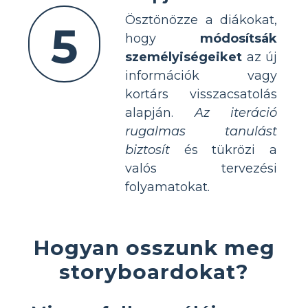
Ösztönözze a diákokat,
5
hogy
módosítsák
személyiségeiket
az új
információk vagy
kortárs visszacsatolás
alapján.
Az iteráció
rugalmas tanulást
biztosít
és tükrözi a
valós tervezési
folyamatokat.
Hogyan osszunk meg
storyboardokat?