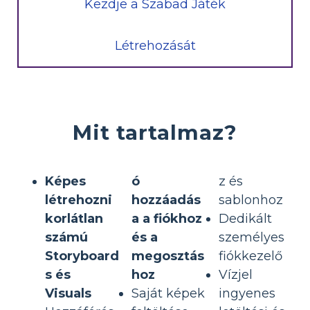
Kezdje a Szabad Játék
Létrehozását
Mit tartalmaz?
Képes
ó
z és
létrehozni
hozzáadás
sablonhoz
korlátlan
a a fiókhoz
Dedikált
számú
és a
személyes
Storyboard
megosztás
fiókkezelő
s és
hoz
Vízjel
Visuals
Saját képek
ingyenes