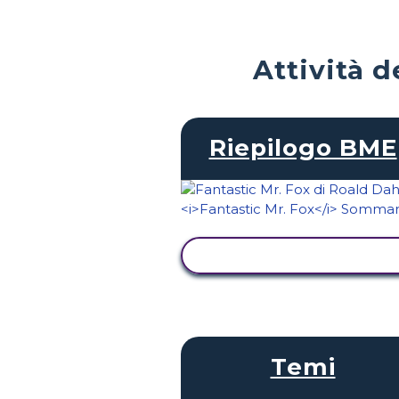
Attività d
Riepilogo BME
VISUALIZZA ATTIVITÀ
Temi