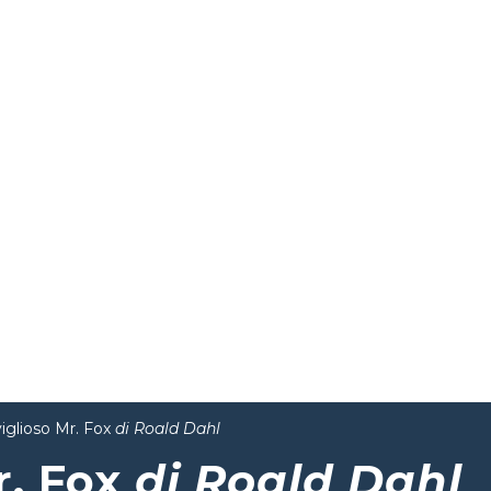
viglioso Mr. Fox
di Roald Dahl
r. Fox
di Roald Dahl