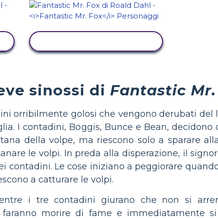
VISUALIZZA ATTIVITÀ
eve sinossi di
Fantastic Mr.
dini orribilmente golosi che vengono derubati del 
glia. I contadini, Boggis, Bunce e Bean, decidon
a tana della volpe, ma riescono solo a sparare al
nare le volpi. In preda alla disperazione, il signor
dei contadini. Le cose iniziano a peggiorare quand
escono a catturare le volpi.
entre i tre contadini giurano che non si arr
o faranno morire di fame e immediatamente s