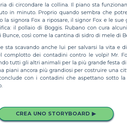
toria di circondare la collina. Il piano sta funzion
to in minuto. Proprio quando sembra che potreb
 la signora Fox a riposare, il signor Fox e le sue 
ica: il pollaio di Boggis. Rubano con cura alcuni 
 Bunce, così come la cantina di sidro di mele di B
 sta scavando anche lui per salvarsi la vita e di
l complotto dei contadini contro le volpi! Mr. F
 tutti gli altri animali per la più grande festa di 
a piani ancora più grandiosi per costruire una ci
i conclude con i contadini che aspettano sotto l
.
CREA UNO STORYBOARD ▶