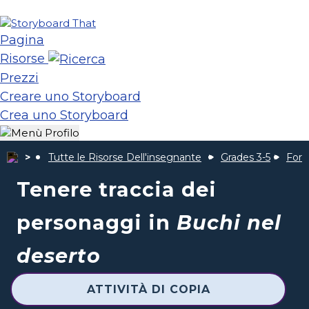
Pagina
Risorse
Prezzi
Creare uno Storyboard
Crea uno Storyboard
Tutte le Risorse Dell'insegnante
Grades 3-5
Fori
Tenere traccia dei
personaggi in
Buchi nel
deserto
ATTIVITÀ DI COPIA