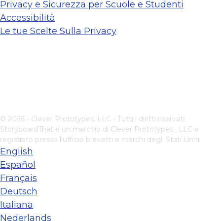
Privacy e Sicurezza per Scuole e Studenti
Accessibilità
Le tue Scelte Sulla Privacy
© 2026 - Clever Prototypes, LLC - Tutti i diritti riservati.
StoryboardThat è un marchio di
Clever Prototypes , LLC
e
registrato presso l'ufficio brevetti e marchi degli Stati Uniti
English
Español
Français
Deutsch
Italiana
Nederlands