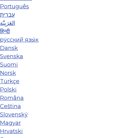
Português
עברית
العَرَبِيَّة
हिन्दी
ру́сский язы́к
Dansk
Svenska
Suomi
Norsk
Türkçe
Polski
Româna
Ceština
Slovenský
Magyar
Hrvatski