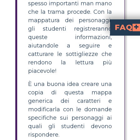
spesso importanti man mano
che la trama procede. Con la
mappatura dei personaggi,
FAQ
gli studenti registreranno
queste informazioni,
Stanley Yelnats IV è il protagonista di Holes. Ciò
Come posso mantenere così tanti caratteri dritti?
Con un ampio elenco di caratteri, è una buona idea prendere appunti su di essi durante la lettura o utilizzare dispositivi mnemonici per aiutarti a ricordarli. Anche disegnare un'immagine può aiutare.
Come posso determinare l'im
I personaggi sono più importanti quando appaiono di più nella storia e sono più strettamente legati al personaggio principale. In Holes, ci sono tre diverse trame di cui tenere traccia e 
aiutandole a seguire e
catturare le sottigliezze che
rendono la lettura più
piacevole!
È una buona idea creare una
copia di questa mappa
generica dei caratteri e
modificarla con le domande
specifiche sui personaggi ai
quali gli studenti devono
rispondere.