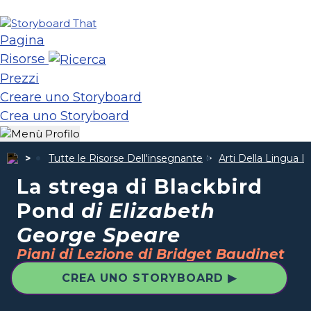
Pagina
Risorse
Prezzi
Creare uno Storyboard
Crea uno Storyboard
Tutte le Risorse Dell'insegnante
Arti Della Lingua I
La strega di Blackbird
Pond
di Elizabeth
George Speare
Piani di Lezione di Bridget Baudinet
CREA UNO STORYBOARD ▶