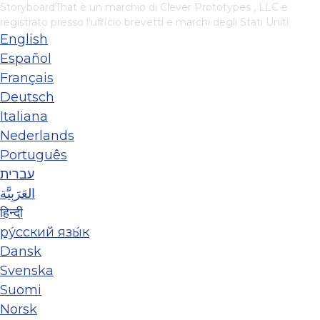
StoryboardThat è un marchio di
Clever Prototypes , LLC
e
registrato presso l'ufficio brevetti e marchi degli Stati Uniti
English
Español
Français
Deutsch
Italiana
Nederlands
Português
עברית
العَرَبِيَّة
हिन्दी
ру́сский язы́к
Dansk
Svenska
Suomi
Norsk