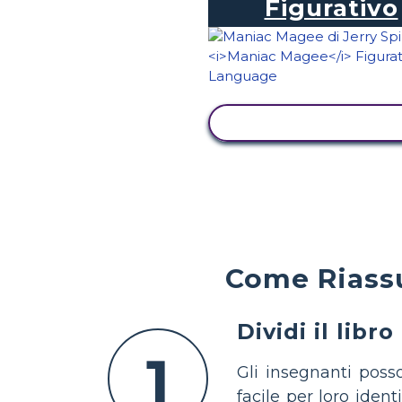
Figurativo
VISUALIZZA ATTIVI
Come Riassu
Dividi il libro
1
Gli insegnanti posso
facile per loro ident