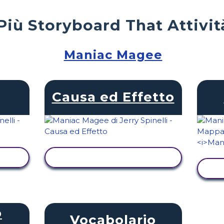
Più Storyboard That Attivit
Maniac Magee
Causa ed Effetto
TÀ
VISUALIZZA ATTIVITÀ
V
o
Vocabolario