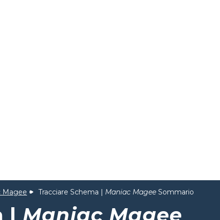
c Magee
Tracciare Schema |
Maniac Magee
Sommario
 |
Maniac Magee