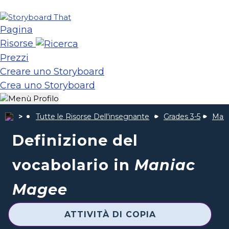
Pagina
Risorse
Prezzi
Creare uno Storyboard
Crea uno Storyboard
Tutte le Risorse Dell'insegnante
Grades 3-5
Man
Definizione del
vocabolario in
Maniac
Magee
ATTIVITÀ DI COPIA