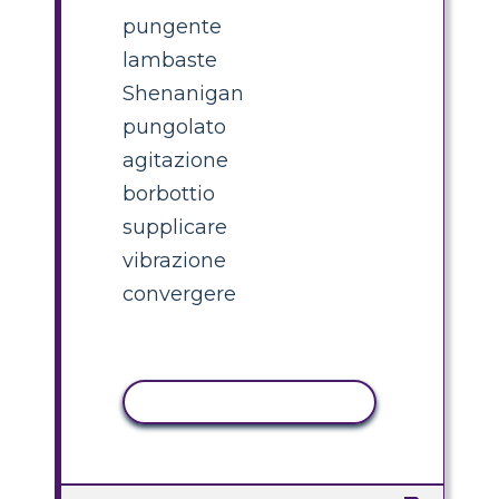
pungente
lambaste
Shenanigan
pungolato
agitazione
borbottio
supplicare
vibrazione
convergere
ATTIVITÀ DI COPIA