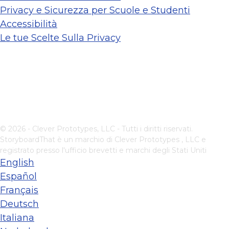
Privacy e Sicurezza per Scuole e Studenti
Accessibilità
Le tue Scelte Sulla Privacy
© 2026 - Clever Prototypes, LLC - Tutti i diritti riservati.
StoryboardThat è un marchio di
Clever Prototypes , LLC
e
registrato presso l'ufficio brevetti e marchi degli Stati Uniti
English
Español
Français
Deutsch
Italiana