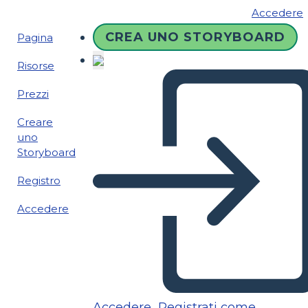
Accedere
CREA UNO STORYBOARD
Pagina
Risorse
Prezzi
Creare
uno
Storyboard
Registro
Accedere
Accedere
Registrati come