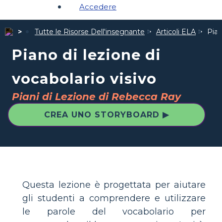
Accedere
Tutte le Risorse Dell'insegnante
Articoli ELA
Pian
Piano di lezione di
vocabolario visivo
Piani di Lezione di Rebecca Ray
CREA UNO STORYBOARD ▶
Questa lezione è progettata per aiutare
gli studenti a comprendere e utilizzare
le parole del vocabolario per