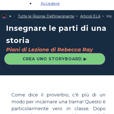
Accedere
Tutte le Risorse Dell'insegnante
Articoli ELA
Inse
Insegnare le parti di una
storia
Piani di Lezione di Rebecca Ray
CREA UNO STORYBOARD ▶
Come dice il proverbio, c'è più di un
modo per incarnare una trama! Questo è
particolarmente vero in classe. Dopo