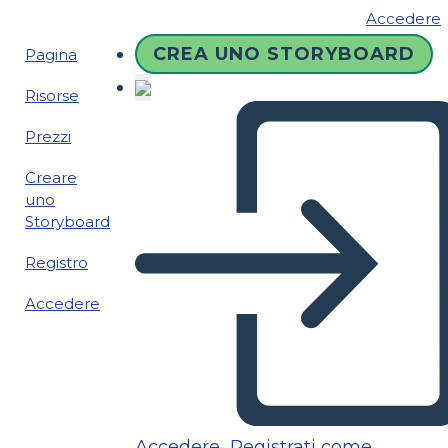
Accedere
CREA UNO STORYBOARD
Pagina
Risorse
Prezzi
Creare
uno
Storyboard
Registro
Accedere
Accedere
Registrati come