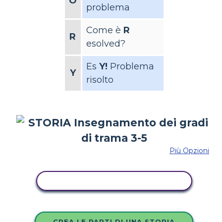
O
problema
Come è
R
R
esolved?
Es
Y!
Problema
Y
risolto
Più Opzioni
COPIA QUESTO STORYBOARD
CREA LE PARTI DI UNA STORIA