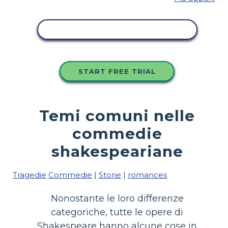
COPIA QUESTO STORYBOARD
START FREE TRIAL
Temi comuni nelle
commedie
shakespeariane
Tragedie
Commedie
|
Storie
|
romances
Nonostante le loro differenze
categoriche, tutte le opere di
Shakespeare hanno alcune cose in