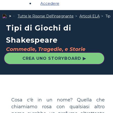
Accedere
Tutte le Risorse Dell'insegnante
Articoli ELA
Tipi
Tipi di Giochi di
Shakespeare
Commedie, Tragedie, e Storie
CREA UNO STORYBOARD ▶
Cosa c'è in un nome? Quella che
chiamiamo rosa con qualsiasi altro