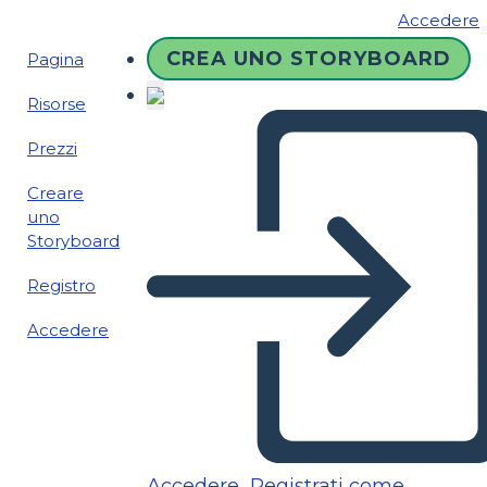
Accedere
CREA UNO STORYBOARD
Pagina
Risorse
Prezzi
Creare
uno
Storyboard
Registro
Accedere
Accedere
Registrati come