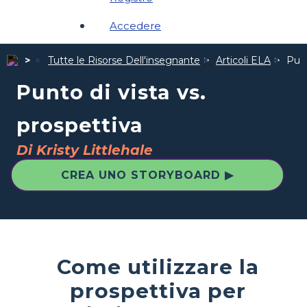
Accedere
Tutte le Risorse Dell'insegnante
Articoli ELA
Punt
Punto di vista vs.
prospettiva
Di Kristy Littlehale
CREA UNO STORYBOARD ▶
Come utilizzare la
prospettiva per