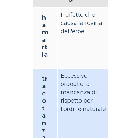
Il difetto che
h
causa la rovina
a
dell'eroe
m
a
rt
ia
Eccessivo
tr
orgoglio, o
a
mancanza di
c
o
rispetto per
t
l'ordine naturale
a
n
z
a