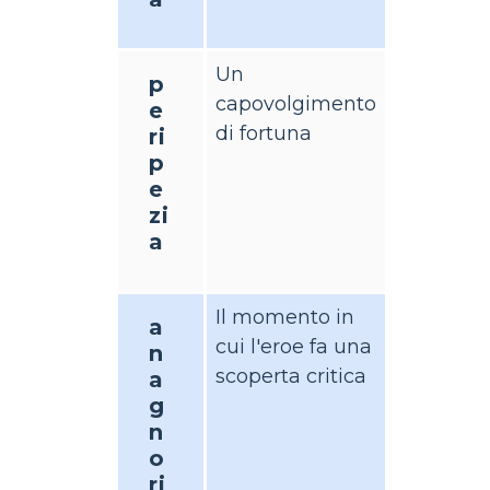
Un
p
capovolgimento
e
di fortuna
ri
p
e
zi
a
Il momento in
a
cui l'eroe fa una
n
scoperta critica
a
g
n
o
ri