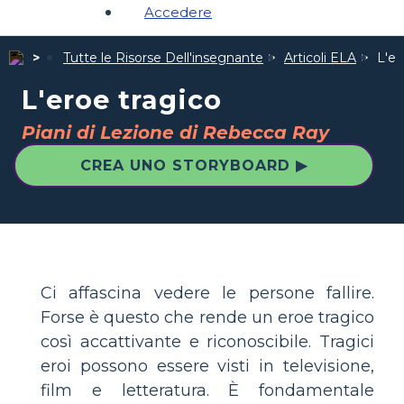
Accedere
Tutte le Risorse Dell'insegnante
Articoli ELA
L'er
L'eroe tragico
Piani di Lezione di Rebecca Ray
CREA UNO STORYBOARD ▶
Ci affascina vedere le persone fallire.
Forse è questo che rende un eroe tragico
così accattivante e riconoscibile. Tragici
eroi possono essere visti in televisione,
film e letteratura. È fondamentale