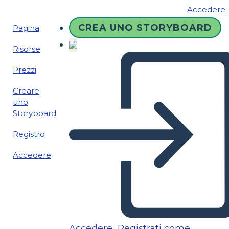
Accedere
CREA UNO STORYBOARD
Pagina
Risorse
Prezzi
Creare
uno
Storyboard
Registro
Accedere
Accedere
Registrati come