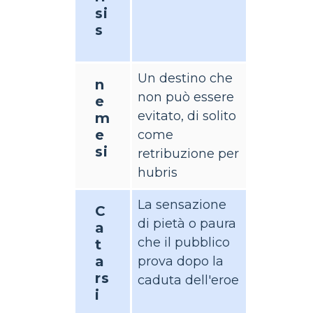
si
s
Un destino che
n
non può essere
e
evitato, di solito
m
e
come
si
retribuzione per
hubris
La sensazione
C
di pietà o paura
a
che il pubblico
t
a
prova dopo la
rs
caduta dell'eroe
i