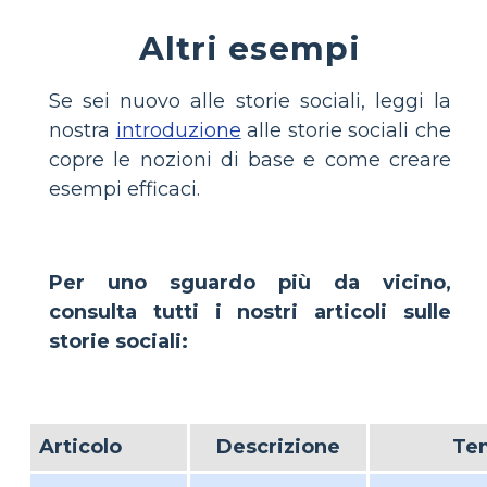
Altri esempi
Se sei nuovo alle storie sociali, leggi la
nostra
introduzione
alle storie sociali che
copre le nozioni di base e come creare
esempi efficaci.
Per uno sguardo più da vicino,
consulta tutti i nostri articoli sulle
storie sociali:
Articolo
Descrizione
Te