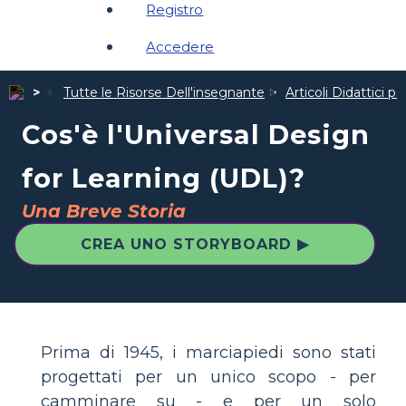
Registro
Accedere
Tutte le Risorse Dell'insegnante
Articoli Didattici p
Cos'è l'Universal Design
for Learning (UDL)?
Una Breve Storia
CREA UNO STORYBOARD ▶
Prima di 1945, i marciapiedi sono stati
progettati per un unico scopo - per
camminare su - e per un solo