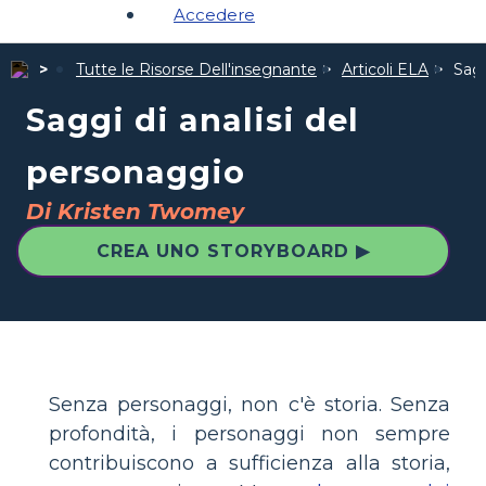
Accedere
Tutte le Risorse Dell'insegnante
Articoli ELA
Sagg
Saggi di analisi del
personaggio
Di Kristen Twomey
CREA UNO STORYBOARD ▶
Senza personaggi, non c'è storia. Senza
profondità, i personaggi non sempre
contribuiscono a sufficienza alla storia,