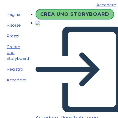
Accedere
CREA UNO STORYBOARD
Pagina
Risorse
Prezzi
Creare
uno
Storyboard
Registro
Accedere
Accedere
Registrati come