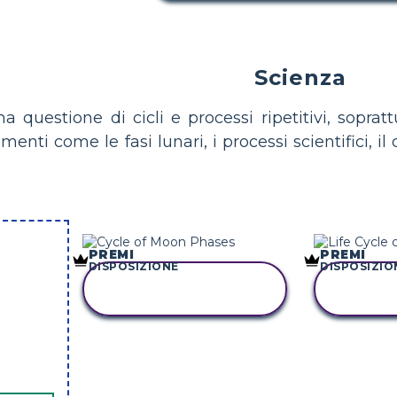
Scienza
a questione di cicli e processi ripetitivi, sopratt
nti come le fasi lunari, i processi scientifici, il 
PREMI
PREMI
DISPOSIZIONE
DISPOSIZIO
COPIA QUESTO
COPI
STORYBOARD
STO