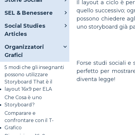
Storie Sociali
Il layout a ciclo è p
quello successivo; og
SEL & Benessere
possono chiedere agli
Social Studies
uno storyboard già pa
Articles
Organizzatori
Grafici
Forse studi sociali 
5 modi che gli insegnanti
perfetto per mostrare
possono utilizzare
diventa legge!
Storyboard That è il
layout 16x9 per ELA
Che Cosa è uno
Storyboard?
Comparare e
confrontare con il T-
Grafico