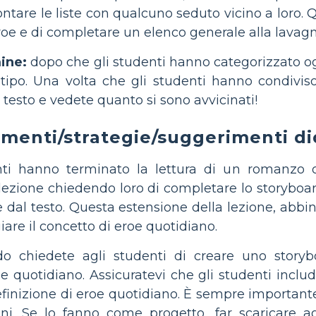
rontare le liste con qualcuno seduto vicino a loro.
eroe e di completare un elenco generale alla lavagn
ine:
dopo che gli studenti hanno categorizzato ogni
tipo. Una volta che gli studenti hanno condiviso
di testo e vedete quanto si sono avvicinati!
menti/strategie/suggerimenti did
ti hanno terminato la lettura di un romanzo o
ezione chiedendo loro di completare lo storyboard
 dal testo. Questa estensione della lezione, abb
are il concetto di eroe quotidiano.
ndo chiedete agli studenti di creare uno story
oe quotidiano. Assicuratevi che gli studenti incl
 definizione di eroe quotidiano. È sempre importan
oni. Se lo fanno come progetto, far scaricare a