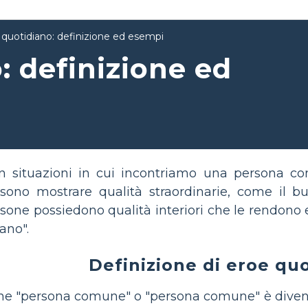
 quotidiano: definizione ed esempi
: definizione ed
in situazioni in cui incontriamo una persona 
ono mostrare qualità straordinarie, come il b
sone possiedono qualità interiori che le rendono e
ano".
Definizione di eroe qu
rmine "persona comune" o "persona comune" è divent