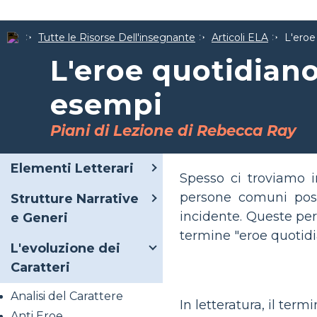
Tutte le Risorse Dell'insegnante
Articoli ELA
L'eroe
L'eroe quotidiano
esempi
Piani di Lezione di Rebecca Ray
Elementi Letterari
Spesso ci troviamo 
persone comuni poss
Strutture Narrative
incidente. Queste per
e Generi
termine "eroe quotidi
L'evoluzione dei
Caratteri
Analisi del Carattere
In letteratura, il te
Anti Eroe