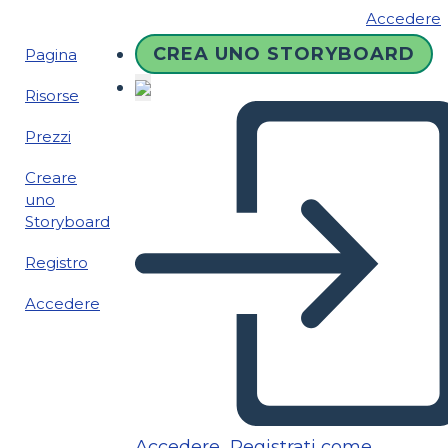
Accedere
CREA UNO STORYBOARD
Pagina
Risorse
Prezzi
Creare
uno
Storyboard
Registro
Accedere
Accedere
Registrati come