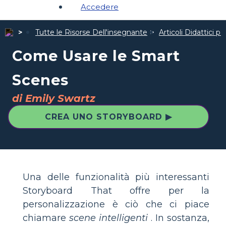
Accedere
Tutte le Risorse Dell'insegnante
Articoli Didattici p
Come Usare le Smart
Scenes
di Emily Swartz
CREA UNO STORYBOARD ▶
Una delle funzionalità più interessanti
Storyboard That offre per la
personalizzazione è ciò che ci piace
chiamare
scene intelligenti
. In sostanza,