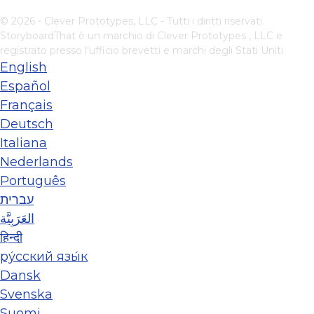
© 2026 - Clever Prototypes, LLC - Tutti i diritti riservati.
StoryboardThat è un marchio di
Clever Prototypes , LLC
e
registrato presso l'ufficio brevetti e marchi degli Stati Uniti
English
Español
Français
Deutsch
Italiana
Nederlands
Português
עברית
العَرَبِيَّة
हिन्दी
ру́сский язы́к
Dansk
Svenska
Suomi