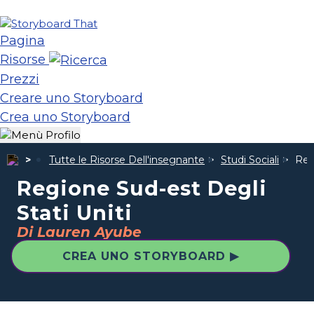
Pagina
Risorse
Prezzi
Creare uno Storyboard
Crea uno Storyboard
Tutte le Risorse Dell'insegnante
Studi Sociali
Reg
Regione Sud-est Degli
Stati Uniti
Di Lauren Ayube
CREA UNO STORYBOARD ▶