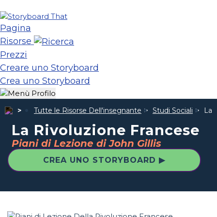
Pagina
Risorse
Prezzi
Creare uno Storyboard
Crea uno Storyboard
Tutte le Risorse Dell'insegnante
Studi Sociali
La 
La Rivoluzione Francese
Piani di Lezione di John Gillis
CREA UNO STORYBOARD ▶