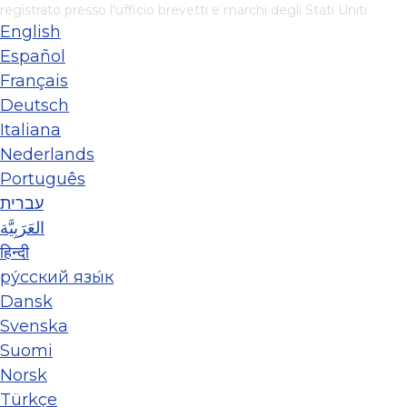
registrato presso l'ufficio brevetti e marchi degli Stati Uniti
English
Español
Français
Deutsch
Italiana
Nederlands
Português
עברית
العَرَبِيَّة
हिन्दी
ру́сский язы́к
Dansk
Svenska
Suomi
Norsk
Türkçe