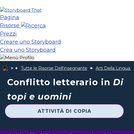
Pagina
Risorse
Prezzi
Creare uno Storyboard
Crea uno Storyboard
Tutte le Risorse Dell'insegnante
Arti Della Lingua 
Conflitto letterario in
Di
topi e uomini
ATTIVITÀ DI COPIA