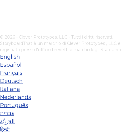
© 2026 - Clever Prototypes, LLC - Tutti i diritti riservati.
StoryboardThat è un marchio di
Clever Prototypes , LLC
e
registrato presso l'ufficio brevetti e marchi degli Stati Uniti
English
Español
Français
Deutsch
Italiana
Nederlands
Português
עברית
العَرَبِيَّة
हिन्दी