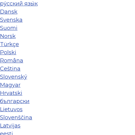
ру́сский язы́к
Dansk
Svenska
Suomi
Norsk
Türkçe
Polski
Româna
Ceština
Slovenský
Magyar
Hrvatski
български
Lietuvos
Slovenščina
Latvijas
eesti