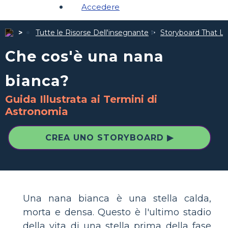
Accedere
Tutte le Risorse Dell'insegnante
Storyboard That Le 
Che cos'è una nana
bianca?
Guida Illustrata ai Termini di
Astronomia
CREA UNO STORYBOARD ▶
Una nana bianca è una stella calda,
morta e densa. Questo è l'ultimo stadio
della vita di una stella prima della fase