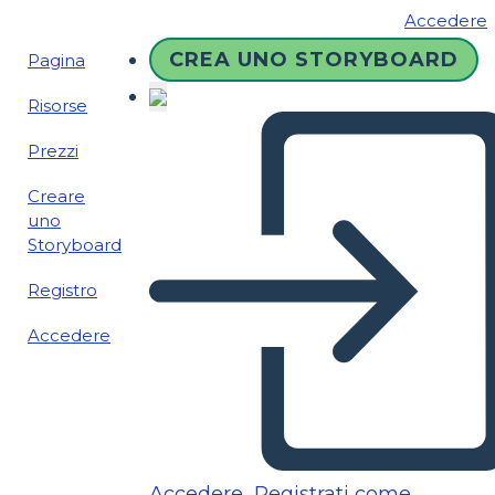
Accedere
CREA UNO STORYBOARD
Pagina
Risorse
Prezzi
Creare
uno
Storyboard
Registro
Accedere
Accedere
Registrati come