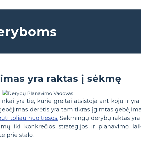
deryboms
imas yra raktas į sėkmę
i yra tie, kurie greitai atsistoja ant kojų ir yra
ebėjimas derėtis yra tam tikras įgimtas gebėjimas,
ūti toliau nuo tiesos.
Sėkmingų derybų raktas yra 
ų iki konkrečios strategijos ir planavimo laik
te prie stalo.