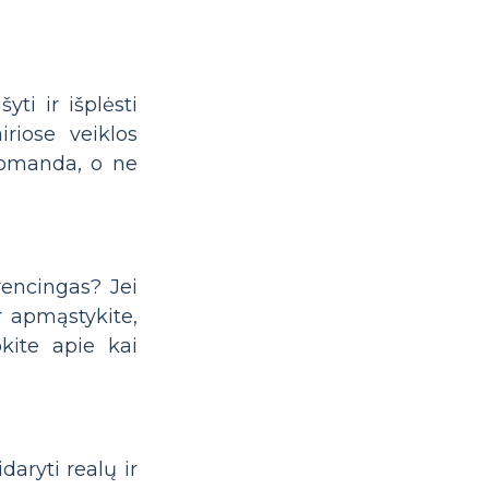
yti ir išplėsti
iriose veiklos
 komanda, o ne
encingas? Jei
r apmąstykite,
kite apie kai
aryti realų ir