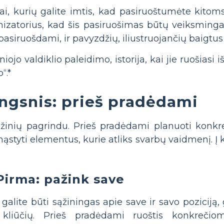
i, kurių galite imtis, kad pasiruoštumėte kitom
nizatorius, kad šis pasiruošimas būtų veiksmingas
pasiruošdami, ir pavyzdžių, iliustruojančių baigtus
ojo valdiklio paleidimo, istorija, kai jie ruošiasi i
“.*
ngsnis: prieš pradėdami
 žinių pagrindu. Prieš pradėdami planuoti konkr
mąstyti elementus, kurie atliks svarbų vaidmenį. Į
Pirma: pažink save
galite būti sąžiningas apie save ir savo poziciją, 
 kliūčių. Prieš pradėdami ruoštis konkrečio