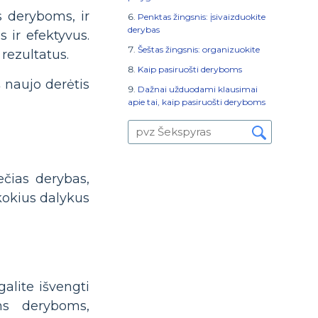
s deryboms, ir
Penktas žingsnis: įsivaizduokite
derybas
 ir efektyvus.
Šeštas žingsnis: organizuokite
 rezultatus.
Kaip pasiruošti deryboms
š naujo derėtis
Dažnai užduodami klausimai
apie tai, kaip pasiruošti deryboms
ečias derybas,
 kokius dalykus
galite išvengti
ms deryboms,