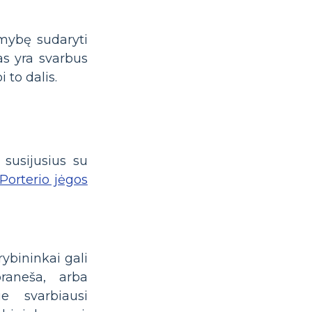
imybę sudaryti
as yra svarbus
 to dalis.
 susijusius su
Porterio jėgos
rybininkai gali
praneša, arba
e svarbiausi