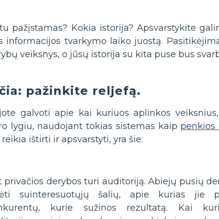
tu pažįstamas? Kokia istorija? Apsvarstykite gal
s informacijos tvarkymo laiko juostą. Pasitikėjim
ybų veiksnys, o jūsų istorija su kita puse bus svarbi
čia: pažinkite reljefą.
ote galvoti apie kai kuriuos aplinkos veiksnius,
kro lygiu, naudojant tokias sistemas kaip
penkios 
reikia ištirti ir apsvarstyti, yra šie:
 privačios derybos turi auditoriją. Abiejų pusių de
rėti suinteresuotųjų šalių, apie kurias jie 
nkurentų, kurie sužinos rezultatą. Kai kuri