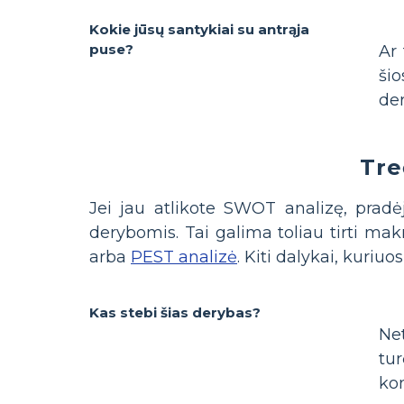
Kokie jūsų santykiai su antrąja
puse?
Ar 
šio
der
Tre
Jei jau atlikote SWOT analizę, pradėj
derybomis. Tai galima toliau tirti ma
arba
PEST analizė
. Kiti dalykai, kuriuos 
Kas stebi šias derybas?
Net
tu
ko