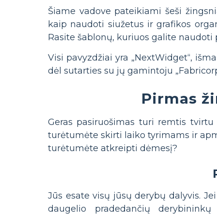
Šiame vadove pateikiami šeši žingsnia
kaip naudoti siužetus ir grafikos orga
Rasite šablonų, kuriuos galite naudoti 
Visi pavyzdžiai yra „NextWidget“, išmani
dėl sutarties su jų gamintoju „Fabricorp
Pirmas ži
Geras pasiruošimas turi remtis tvirtu
turėtumėte skirti laiko tyrimams ir ap
turėtumėte atkreipti dėmesį?
Jūs esate visų jūsų derybų dalyvis. Jei 
daugelio pradedančių derybininkų