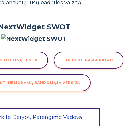
alansuotą jūsų padėties vaizdą.
NextWidget SWOT
 SIUŽETINĘ LENTĄ
DAUGIAU PASIRINKIMŲ
ĖTI NEMOKAMĄ BANDOMĄJĄ VERSIJĄ
rkite Derybų Parengimo Vadovą