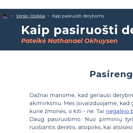
Verslo Ištekliai
Kaip pasiruošti deryboms
Kaip pasiruošti 
Pateikė Nathanael Okhuysen
Pasireng
Dažnai manome, kad geriausi derybininka
akimirksniu. Mes įsivaizduojame, kad g
kurie žmonės, o kiti - ne. Tai
negalėjo b
Daug pasiruošimo. Nuo pirminių tyrim
ruošiantis derėtis, atsipirks, kai atsisėsi