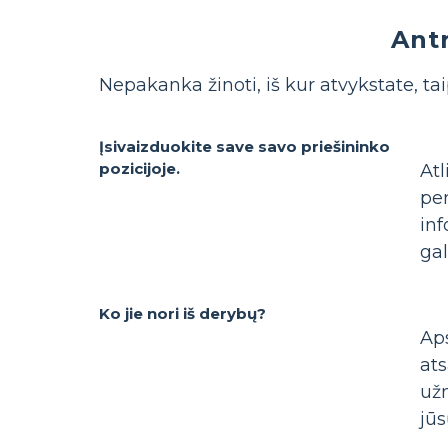
Antr
Nepakanka žinoti, iš kur atvykstate, ta
Įsivaizduokite save savo priešininko
pozicijoje.
At
per
in
gal
Ko jie nori iš derybų?
Ap
at
užm
jū