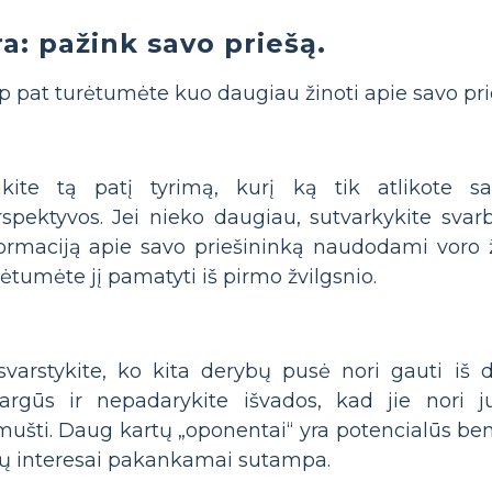
a: pažink savo priešą.
ip pat turėtumėte kuo daugiau žinoti apie savo pri
likite tą patį tyrimą, kurį ką tik atlikote s
spektyvos. Jei nieko daugiau, sutvarkykite svar
formaciją apie savo priešininką naudodami voro 
ėtumėte jį pamatyti iš pirmo žvilgsnio.
svarstykite, ko kita derybų pusė nori gauti iš 
sargūs ir nepadarykite išvados, kad jie nori ju
ušti. Daug kartų „oponentai“ yra potencialūs bend
sų interesai pakankamai sutampa.