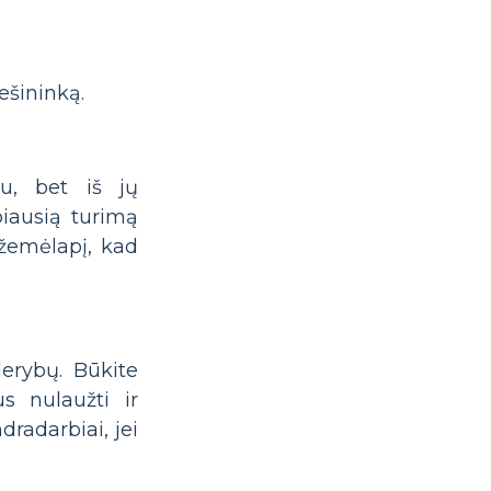
ešininką.
au, bet iš jų
biausią turimą
žemėlapį, kad
derybų. Būkite
s nulaužti ir
radarbiai, jei