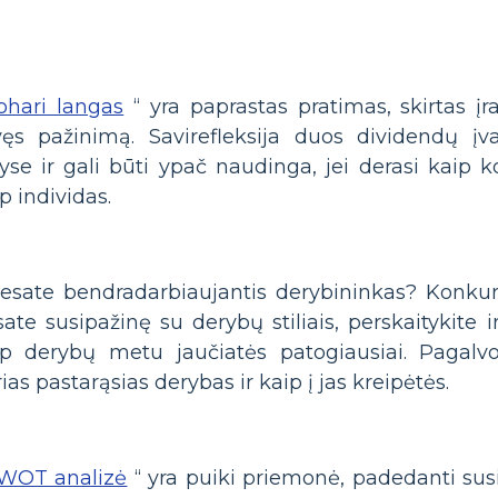
ohari langas
“ yra paprastas pratimas, skirtas įraš
vęs pažinimą. Savirefleksija duos dividendų įva
tyse ir gali būti ypač naudinga, jei derasi kaip
p individas.
 esate bendradarbiaujantis derybininkas? Konkur
ate susipažinę su derybų stiliais, perskaitykite i
ip derybų metu jaučiatės patogiausiai. Pagalvo
ias pastarąsias derybas ir kaip į jas kreipėtės.
WOT analizė
“ yra puiki priemonė, padedanti susid