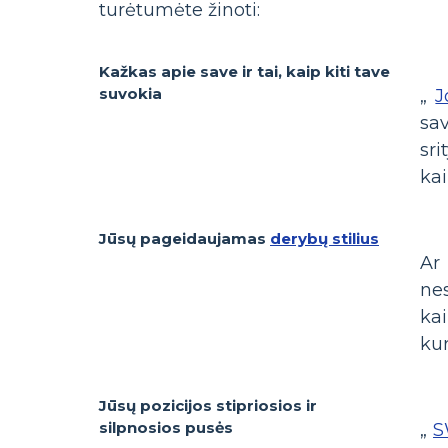
turėtumėte žinoti:
Kažkas apie save ir tai, kaip kiti tave
suvokia
„
J
sa
sri
kai
Jūsų pageidaujamas
derybų stilius
Ar
nes
ka
kur
Jūsų pozicijos stipriosios ir
silpnosios pusės
„
S