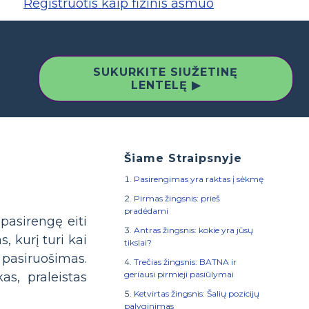
Registruotis kaip fizinis asmuo
SUKURKITE SIUŽETINĘ
LENTELĘ ▶
Šiame Straipsnyje
Pasirengimas yra raktas į sėkmę
Pirmas žingsnis: prieš
pradėdami
 pasirengę eiti
Antras žingsnis: kokie yra jūsų
 kurį turi kai
tikslai?
pasiruošimas.
Trečias žingsnis: BATNA ir
geriausi pirmieji pasiūlymai
as, praleistas
Ketvirtas žingsnis: Šalių pozicijų
palyginimas