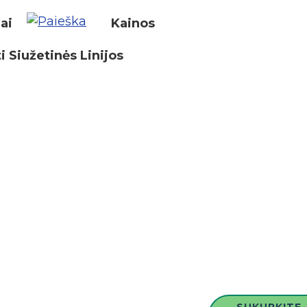
iai
Kainos
i Siužetinės Linijos