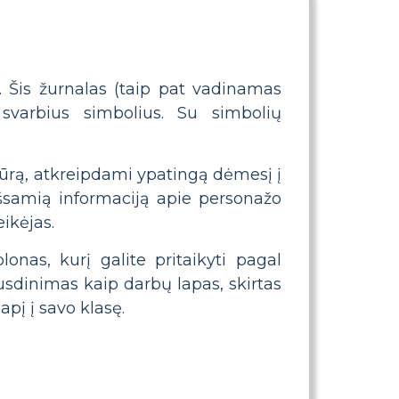
. Šis žurnalas (taip pat vadinamas
svarbius simbolius. Su simbolių
ūrą, atkreipdami ypatingą dėmesį į
išsamią informaciją apie personažo
eikėjas.
onas, kurį galite pritaikyti pagal
ausdinimas kaip darbų lapas, skirtas
apį į savo klasę.