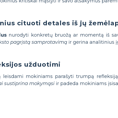
inius kritiškai mąstyti ir savo atsakymus paremt
nius cituoti detales iš jų žemėla
ius
nurodyti konkretų bruožą ar momentą iš sav
teksto pagrįstą samprotavimą
ir gerina analitinius 
eksijos užduotimi
ą
leisdami mokiniams parašyti trumpą refleksiją 
ai sustiprina mokymąsi
ir padeda mokiniams įsisav