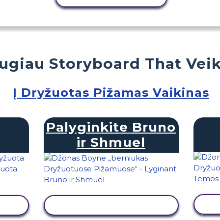
ugiau Storyboard That Veik
Į Dryžuotas Pižamas Vaikinas
Palyginkite Bruno
ir Shmuel
Ą
PERŽIŪRĖTI VEIKLĄ