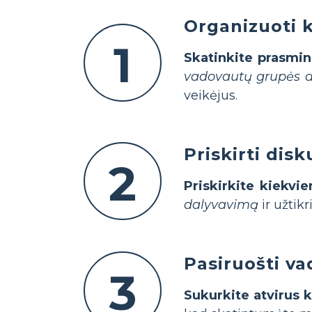
Organizuoti 
1
Skatinkite prasmin
vadovautų grupės di
veikėjus.
Priskirti dis
2
Priskirkite kiekvi
dalyvavimą
ir užtikr
Pasiruošti v
3
Sukurkite atvirus 