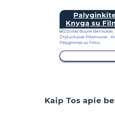
Palyginkit
Knygą su Fi
PERŽIŪRĖTI VEIKL
Kaip Tos apie b