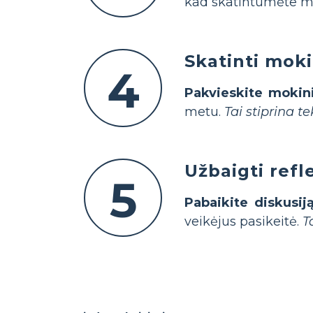
kad skatintumėte mok
Skatinti moki
4
Pakvieskite mokin
metu.
Tai stiprina 
Užbaigti refl
5
Pabaikite diskusij
veikėjus pasikeitė.
T