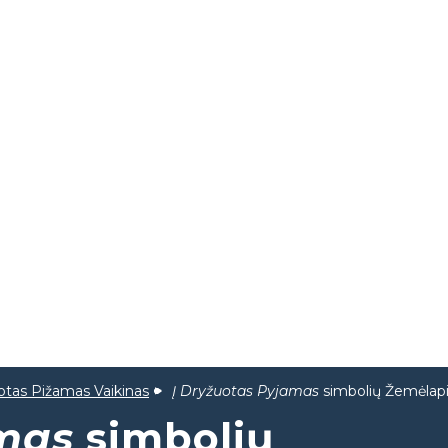
otas Pižamas Vaikinas
Į Dryžuotas Pyjamas
simbolių Žemėlapi
amas
simbolių