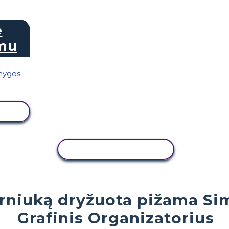
e
lmu
Ą
KOPIJUOTI VEIKLĄ
erniuką dryžuota pižama Si
Grafinis Organizatorius