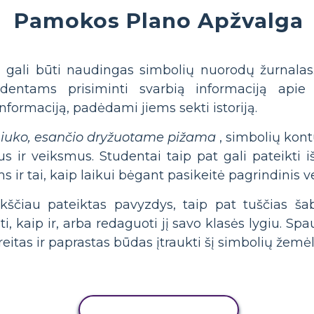
Pamokos Plano Apžvalga
d“ gali būti naudingas simbolių nuorodų žurnalas
dentams prisiminti svarbią informaciją apie 
nformaciją, padėdami jiems sekti istoriją.
iuko, esančio dryžuotame pižama
, simbolių kont
s ir veiksmus. Studentai taip pat gali pateikti 
 ir tai, kaip laikui bėgant pasikeitė pagrindinis v
ščiau pateiktas pavyzdys, taip pat tuščias šabl
i, kaip ir, arba redaguoti jį savo klasės lygiu. Sp
reitas ir paprastas būdas įtraukti šį simbolių žemėl
KOPIJUOTI VEIKLĄ