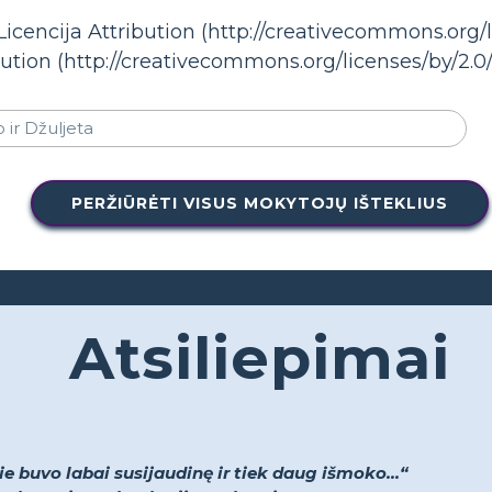
 Licencija Attribution (http://creativecommons.org/l
ibution (http://creativecommons.org/licenses/by/2.0/
PERŽIŪRĖTI VISUS MOKYTOJŲ IŠTEKLIUS
Atsiliepimai
 buvo labai susijaudinę ir tiek daug išmoko...“