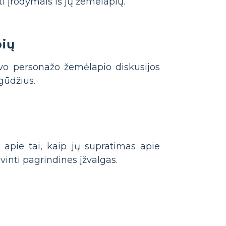
i įrodymais iš jų žemėlapių.
pių
o personažo žemėlapio diskusijos
įgūdžius.
apie tai, kaip jų supratimas apie
inti pagrindines įžvalgas.