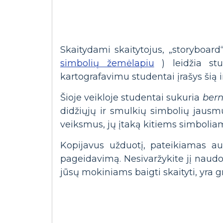
Skaitydami skaitytojus, „storyboar
simbolių žemėlapiu
) leidžia stu
kartografavimu studentai įrašys šią i
Šioje veikloje studentai sukuria
bern
didžiųjų ir smulkių simbolių jausmu
veiksmus, jų įtaką kitiems simboliams
Kopijavus užduotį, pateikiamas auk
pageidavimą. Nesivaržykite jį naudot
jūsų mokiniams baigti skaityti, yra g