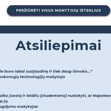
PERŽIŪRĖTI VISUS MOKYTOJŲ IŠTEKLIUS
Atsiliepimai
 buvo labai susijaudinę ir tiek daug išmoko...“
r mokomųjų technologijų mokytoja
aiko juostą ir leidžiu [studentams] nustatyti, ar Napoleo
p jų.
ojo ugdymo mokytojas