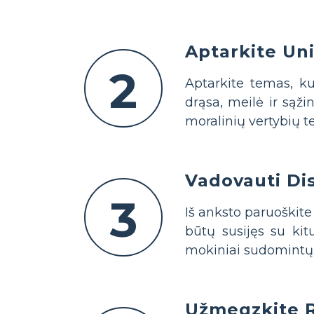
Aptarkite Un
2
Aptarkite temas, ku
drąsa, meilė ir sąžin
moralinių vertybių 
Vadovauti Dis
3
Iš anksto paruoškite
būtų susijęs su kit
mokiniai sudomintų
Užmegzkite R