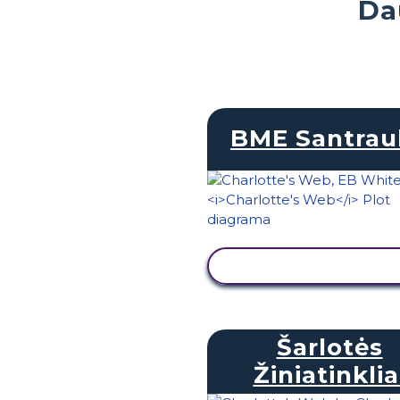
Da
BME Santrau
PERŽIŪRĖTI VEIKL
Šarlotės
Žiniatinklia