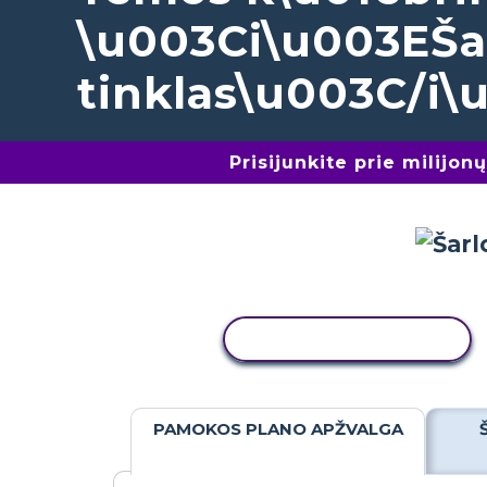
\u003Ci\u003EŠa
tinklas\u003C/i\
Prisijunkite prie milijo
KOPIJUOTI VEIKLĄ
PAMOKOS PLANO APŽVALGA