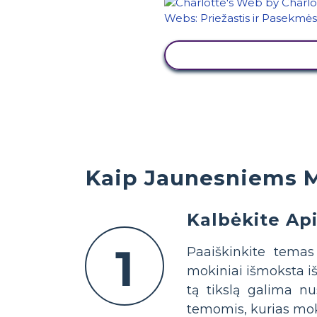
PERŽIŪRĖTI VEIKL
Kaip Jaunesniems M
Kalbėkite Api
1
Paaiškinkite temas
mokiniai išmoksta iš 
tą tikslą galima nu
temomis, kurias moki