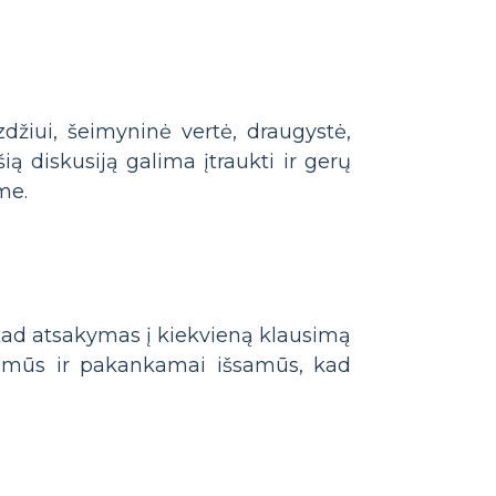
džiui, šeimyninė vertė, draugystė,
 šią diskusiją galima įtraukti ir gerų
me.
, kad atsakymas į kiekvieną klausimą
įdomūs ir pakankamai išsamūs, kad