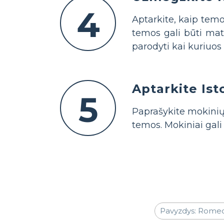
4
Aptarkite, kaip temos
temos gali būti mat
parodyti kai kuriuos
Aptarkite Ist
5
Paprašykite mokinių n
temos. Mokiniai gali