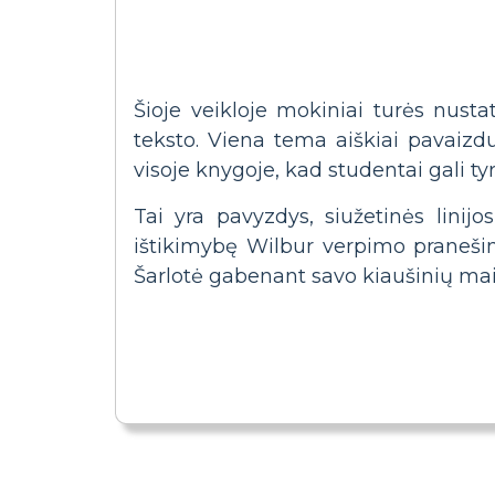
Šioje veikloje mokiniai turės nust
teksto. Viena tema aiškiai pavaiz
visoje knygoje, kad studentai gali tyr
Tai yra pavyzdys, siužetinės linijo
ištikimybę Wilbur verpimo praneši
Šarlotė gabenant savo kiaušinių maiše