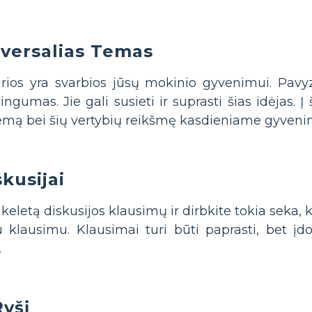
iversalias Temas
rios yra svarbios jūsų mokinio gyvenimui. Pavyz
ingumas. Jie gali susieti ir suprasti šias idėjas. Į
temą bei šių vertybių reikšmę kasdieniame gyveni
kusijai
 keletą diskusijos klausimų ir dirbkite tokia seka
u klausimu. Klausimai turi būti paprasti, bet 
.
yšį