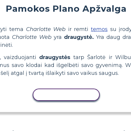
Pamokos Plano Apžvalga
atyti tema
Charlotte Web
ir remti
temos
su įrody
duota
Charlotte Web
yra
draugystė.
Yra daug dra
inėti.
s, vaizduojanti
draugystės
tarp Šarlotė ir Wilbu
mus savo klodai kad išgelbėti savo gyvenimą. W
lį atgal į tvartą išlaikyti savo vaikus saugus.
KOPIJUOTI VEIKLĄ