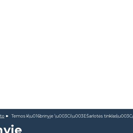
eto
Temos k\u016brinyje \u003Ci\u003EŠarlotės tinklas\u003C
nyje