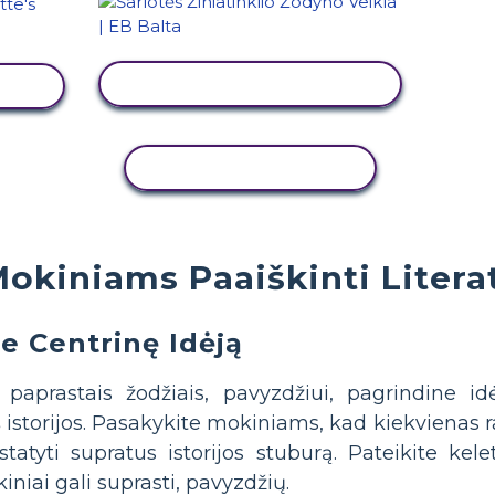
PERŽIŪRĖTI VEIKLĄ
Ą
KOPIJUOTI VEIKLĄ
okiniams Paaiškinti Liter
e Centrinę Idėją
 paprastais žodžiais, pavyzdžiui, pagrindine 
istorijos. Pasakykite mokiniams, kad kiekvienas rašy
statyti supratus istorijos stuburą. Pateikite ke
niai gali suprasti, pavyzdžių.