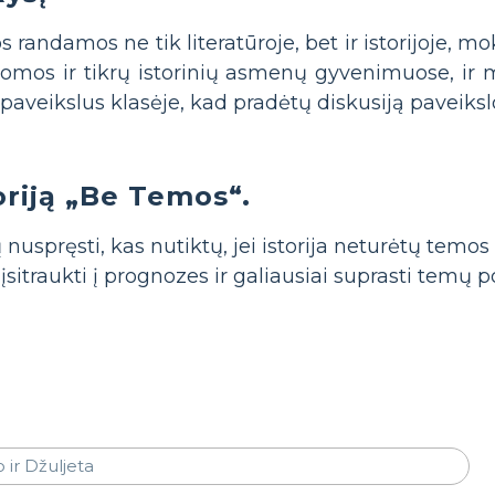
 randamos ne tik literatūroje, bet ir istorijoje, m
omos ir tikrų istorinių asmenų gyvenimuose, ir mi
 paveikslus klasėje, kad pradėtų diskusiją paveiks
oriją „Be Temos“.
uspręsti, kas nutiktų, jei istorija neturėtų temos 
 įsitraukti į prognozes ir galiausiai suprasti tem