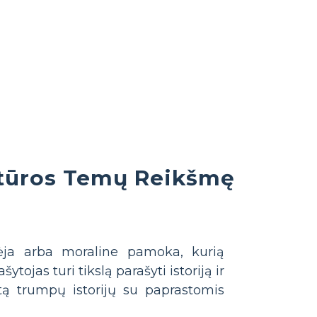
atūros Temų Reikšmę
idėja arba moraline pamoka, kurią
tojas turi tikslą parašyti istoriją ir
letą trumpų istorijų su paprastomis