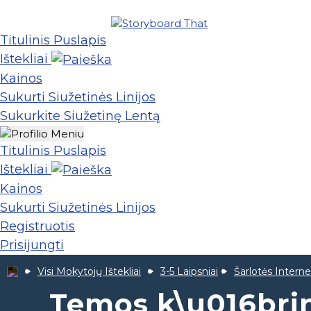
Titulinis Puslapis
Ištekliai
Kainos
Sukurti Siužetinės Linijos
Sukurkite Siužetinę Lentą
Titulinis Puslapis
Ištekliai
Kainos
Sukurti Siužetinės Linijos
Registruotis
Prisijungti
Visi Mokytojų Ištekliai
3-5 Laipsniai
Šarlotės Intern
Temos k\u016bri