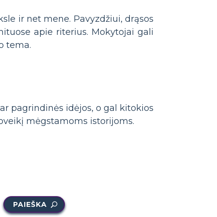
oksle ir net mene. Pavyzdžiui, drąsos
tuose apie riterius. Mokytojai gali
lo tema.
ar pagrindinės idėjos, o gal kitokios
ų poveikį mėgstamoms istorijoms.
PAIEŠKA