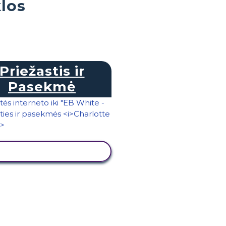
los
Priežastis ir
Pasekmė
PERŽIŪRĖTI VEIKLĄ