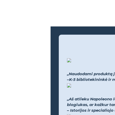
„Naudodami produktą jie
–K-5 bibliotekininkė i
„Aš atlieku Napoleono l
blogiukas, ar kažkur tar
– Istorijos ir speciali