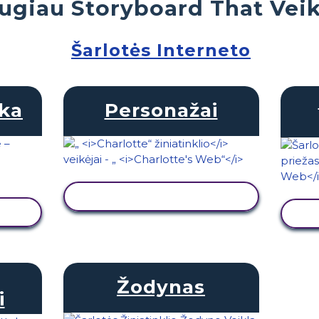
ugiau Storyboard That Veik
Šarlotės Interneto
ka
Personažai
PERŽIŪRĖTI VEIKLĄ
Ą
Žodynas
i