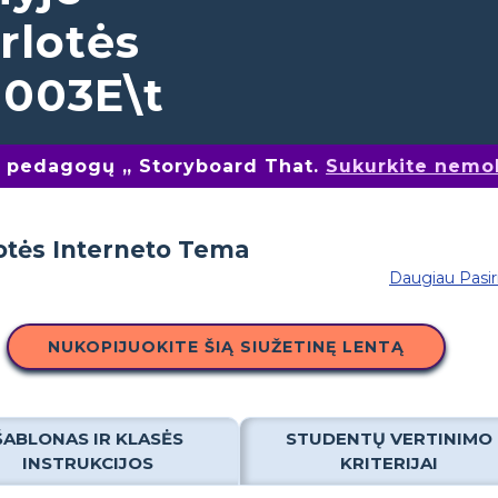
rlotės
u003E\t
nų pedagogų „ Storyboard That.
Sukurkite nemo
Daugiau Pasi
NUKOPIJUOKITE ŠIĄ SIUŽETINĘ LENTĄ
ŠABLONAS IR KLASĖS
STUDENTŲ VERTINIMO
INSTRUKCIJOS
KRITERIJAI