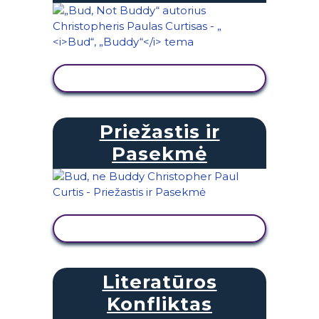
PERŽIŪRĖTI VEIKLĄ
Priežastis ir
Pasekmė
PERŽIŪRĖTI VEIKLĄ
Literatūros
Konfliktas