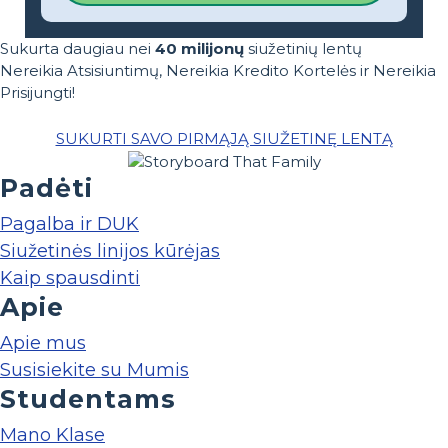
Sukurta daugiau nei
40 milijonų
siužetinių lentų
Nereikia Atsisiuntimų, Nereikia Kredito Kortelės ir Nereikia
Prisijungti!
SUKURTI SAVO PIRMĄJĄ SIUŽETINĘ LENTĄ
Padėti
Pagalba ir DUK
Siužetinės linijos kūrėjas
Kaip spausdinti
Apie
Apie mus
Susisiekite su Mumis
Studentams
Mano Klase