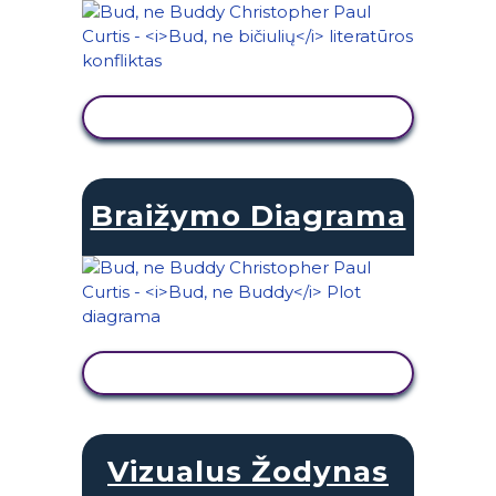
PERŽIŪRĖTI VEIKLĄ
Braižymo Diagrama
PERŽIŪRĖTI VEIKLĄ
Vizualus Žodynas