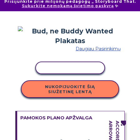
Prisijunkite prie milijonų pedagogų „ Storyboard That.
Sukurkite nemokamą švietimo paskyrą
✨
Daugiau Pasirinkimų
KOPIJUOTI VEIKLĄ
NUKOPIJUOKITE ŠIĄ
SIUŽETINĘ LENTĄ
PAMOKOS PLANO APŽVALGA