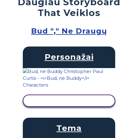
Daugiau Storyboard
That Veiklos
Bud "," Ne Draugų
Personažai
PERŽIŪRĖTI VEIKLĄ
Tema