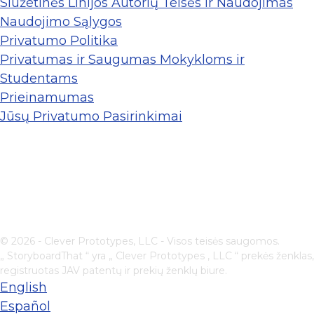
Siužetinės Linijos Autorių Teisės ir Naudojimas
Naudojimo Sąlygos
Privatumo Politika
Privatumas ir Saugumas Mokykloms ir
Studentams
Prieinamumas
Jūsų Privatumo Pasirinkimai
© 2026 - Clever Prototypes, LLC - Visos teisės saugomos.
„ StoryboardThat “ yra „
Clever Prototypes , LLC
“ prekės ženklas,
registruotas JAV patentų ir prekių ženklų biure.
English
Español