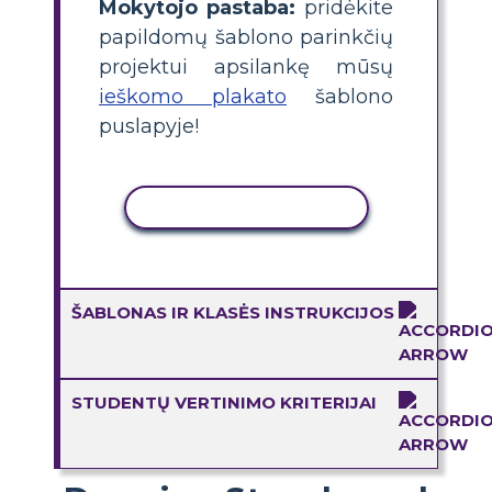
Mokytojo pastaba:
pridėkite
papildomų šablono parinkčių
projektui apsilankę mūsų
ieškomo plakato
šablono
puslapyje!
KOPIJUOTI VEIKLĄ
ŠABLONAS IR KLASĖS INSTRUKCIJOS
STUDENTŲ VERTINIMO KRITERIJAI