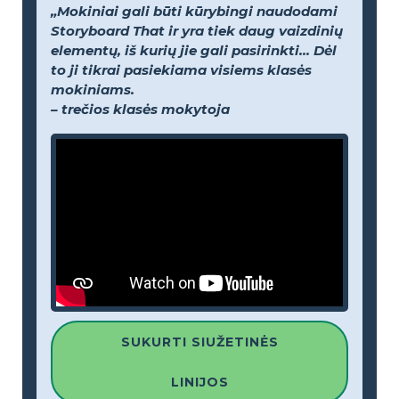
„Mokiniai gali būti kūrybingi naudodami
Storyboard That ir yra tiek daug vaizdinių
elementų, iš kurių jie gali pasirinkti... Dėl
to ji tikrai pasiekiama visiems klasės
mokiniams.
– trečios klasės mokytoja
SUKURTI SIUŽETINĖS
LINIJOS