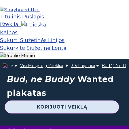
Titulinis Puslapis
Ištekliai
Kainos
Sukurti Siužetinės Linijos
Sukurkite Siužetinę Lentą
Visi Mokytojų Ištekliai
3-5 Laipsniai
Bud "," Ne D
Bud, ne Buddy
Wanted
plakatas
KOPIJUOTI VEIKLĄ