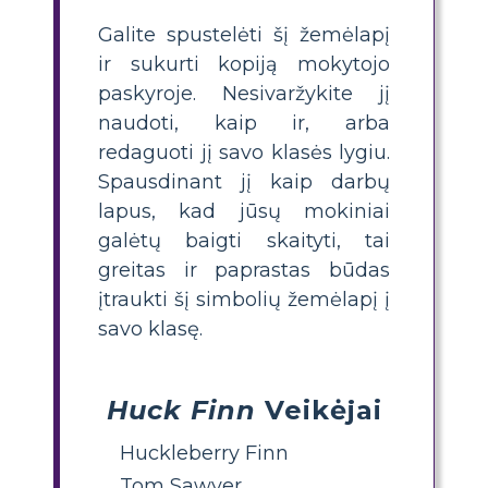
Galite spustelėti šį žemėlapį
ir sukurti kopiją mokytojo
paskyroje. Nesivaržykite jį
naudoti, kaip ir, arba
redaguoti jį savo klasės lygiu.
Spausdinant jį kaip darbų
lapus, kad jūsų mokiniai
galėtų baigti skaityti, tai
greitas ir paprastas būdas
įtraukti šį simbolių žemėlapį į
savo klasę.
Huck Finn
Veikėjai
Huckleberry Finn
Tom Sawyer