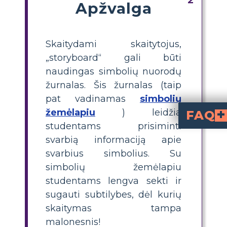
Apžvalga
Skaitydami skaitytojus,
„storyboard“ gali būti
naudingas simbolių nuorodų
žurnalas. Šis žurnalas (taip
pat vadinamas
simbolių
žemėlapiu
) leidžia
FAQ
studentams prisiminti
Kas yra Huko Finno p
Huko Finno atveju yra vaizdinė organizacinė priemonė, pad
Kaip sukurti Huko Finno personažų ž
, išvardinkite pagrindinius veikėjus dėžutėse, pasirinkite tinkamas iliust
Kuriuos veikėjus
Hukas Finas, Tomas Saferis, Džimas, Ponios Vatson, Tėvas, Teisėjas Tacheris, Karalius, Ku
į savo pers
Kokią naudą teikia pers
padeda mokiniams vizualizuoti santykius, prisiminti detales ir gilinti s
Ar galiu pritaikyti arba redaguoti Huko Finno p
arba redaguoti Huko Finno personažų žemėlapio šabloną, kad jis atitiktų jūsų mokinių klasės ly
svarbią informaciją apie
svarbius simbolius. Su
simbolių žemėlapiu
studentams lengva sekti ir
sugauti subtilybes, dėl kurių
skaitymas tampa
malonesnis!