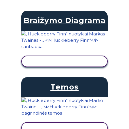
Braižymo Diagrama
PERŽIŪRĖTI VEIKLĄ
Temos
PERŽIŪRĖTI VEIKLĄ