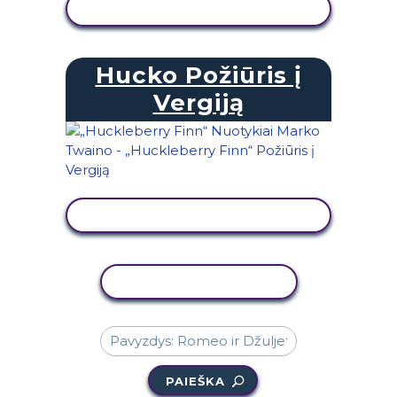
PERŽIŪRĖTI VEIKLĄ
Hucko Požiūris į
Vergiją
PERŽIŪRĖTI VEIKLĄ
KOPIJUOTI VEIKLĄ
PAIEŠKA