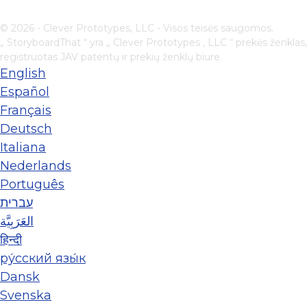
© 2026 - Clever Prototypes, LLC - Visos teisės saugomos.
„ StoryboardThat “ yra „
Clever Prototypes , LLC
“ prekės ženklas,
registruotas JAV patentų ir prekių ženklų biure.
English
Español
Français
Deutsch
Italiana
Nederlands
Português
עברית
العَرَبِيَّة
हिन्दी
ру́сский язы́к
Dansk
Svenska