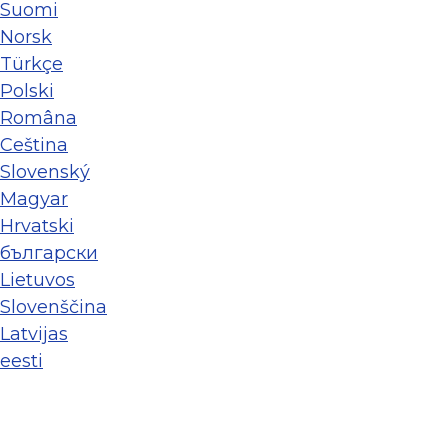
Suomi
Norsk
Türkçe
Polski
Româna
Ceština
Slovenský
Magyar
Hrvatski
български
Lietuvos
Slovenščina
Latvijas
eesti