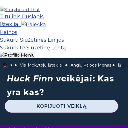
Titulinis Puslapis
Ištekliai
Kainos
Sukurti Siužetinės Linijos
Sukurkite Siužetinę Lentą
Visi Mokytojų Ištekliai
Anglų Kalbos Menas
Iš Hu
Huck Finn
veikėjai: Kas
yra kas?
KOPIJUOTI VEIKLĄ