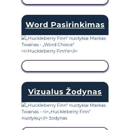
Word Pasirinkimas
PERŽIŪRĖTI VEIKLĄ
Vizualus Žodynas