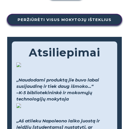
PERŽIŪRĖTI VISUS MOKYTOJŲ IŠTEKLIUS
Atsiliepimai
„Naudodami produktą jie buvo labai
susijaudinę ir tiek daug išmoko...“
–K-5 bibliotekininkė ir mokomųjų
technologijų mokytoja
„Aš atlieku Napoleono laiko juostą ir
leidžiu [studentams] nustatyti, ar