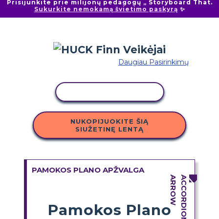
Prisijunkite prie milijonų pedagogų „ Storyboard That.
Sukurkite nemokamą švietimo paskyrą
✨
Daugiau Pasirinkimų
KOPIJUOTI VEIKLĄ
NUKOPIJUOKITE ŠIĄ
SIUŽETINĘ LENTĄ
PAMOKOS PLANO APŽVALGA
Pamokos Plano