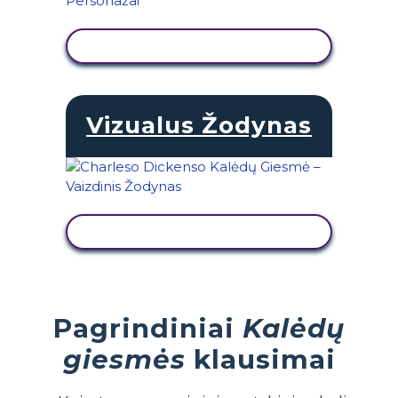
PERŽIŪRĖTI VEIKLĄ
Vizualus Žodynas
PERŽIŪRĖTI VEIKLĄ
Pagrindiniai
Kalėdų
giesmės
klausimai