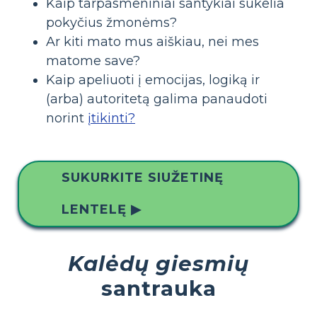
Kaip tarpasmeniniai santykiai sukelia
pokyčius žmonėms?
Ar kiti mato mus aiškiau, nei mes
matome save?
Kaip apeliuoti į emocijas, logiką ir
(arba) autoritetą galima panaudoti
norint
įtikinti?
SUKURKITE SIUŽETINĘ
LENTELĘ ▶
Kalėdų giesmių
santrauka