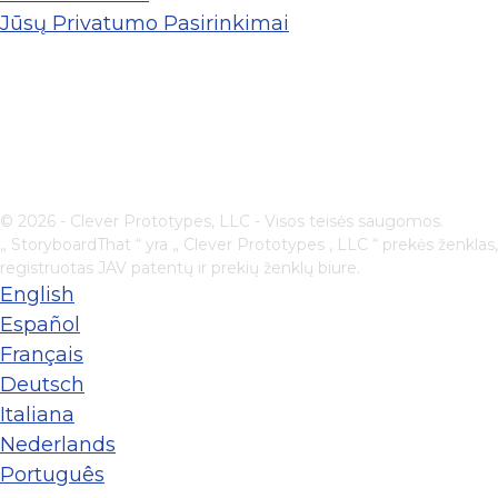
Jūsų Privatumo Pasirinkimai
© 2026 - Clever Prototypes, LLC - Visos teisės saugomos.
„ StoryboardThat “ yra „
Clever Prototypes , LLC
“ prekės ženklas,
registruotas JAV patentų ir prekių ženklų biure.
English
Español
Français
Deutsch
Italiana
Nederlands
Português