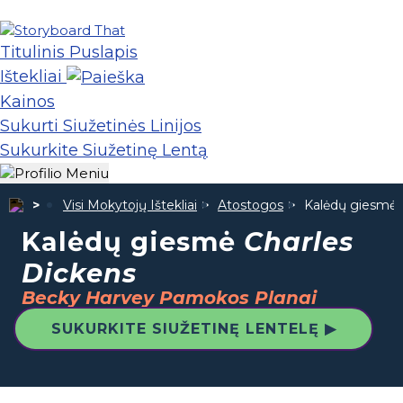
Titulinis Puslapis
Ištekliai
Kainos
Sukurti Siužetinės Linijos
Sukurkite Siužetinę Lentą
Visi Mokytojų Ištekliai
Atostogos
Kalėdų giesmė
Kalėdų giesmė
Charles
Dickens
Becky Harvey Pamokos Planai
SUKURKITE SIUŽETINĘ LENTELĘ ▶