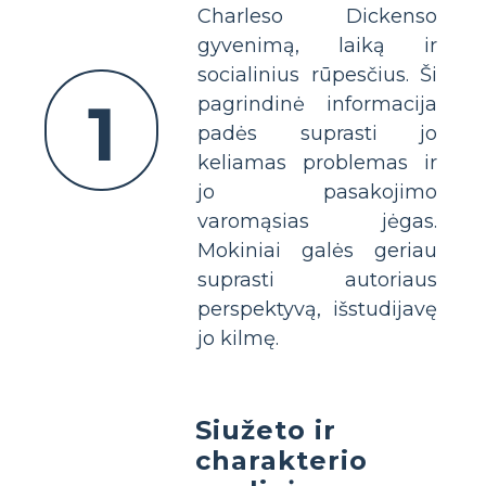
Charleso Dickenso
gyvenimą, laiką ir
socialinius rūpesčius. Ši
1
pagrindinė informacija
padės suprasti jo
keliamas problemas ir
jo pasakojimo
varomąsias jėgas.
Mokiniai galės geriau
suprasti autoriaus
perspektyvą, išstudijavę
jo kilmę.
Siužeto ir
charakterio