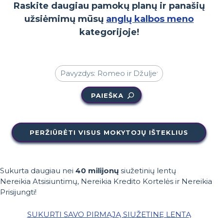
Raskite daugiau pamokų planų ir panašių
užsiėmimų mūsų
anglų kalbos meno
kategorijoje!
PAIEŠKA
PERŽIŪRĖTI VISUS MOKYTOJŲ IŠTEKLIUS
Sukurta daugiau nei
40 milijonų
siužetinių lentų
Nereikia Atsisiuntimų, Nereikia Kredito Kortelės ir Nereikia
Prisijungti!
SUKURTI SAVO PIRMĄJĄ SIUŽETINĘ LENTĄ