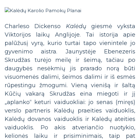
Charleso Dickenso
Kalėdų
giesmė vyksta
Viktorijos laikų Anglijoje. Tai istorija apie
palūžusį vyrą, kurio turtai tapo vienintele jo
gyvenimo aistra. Jaunystėje Ebenezeris
Skrudžas turėjo meilę ir šeimą, tačiau po
daugybės nesėkmių jis prarado norą būti
visuomenės dalimi, šeimos dalimi ir iš esmės
rūpestingu žmogumi. Vieną vienišą ir šaltą
Kūčių vakarą Skrudžas eina miegoti ir jį
„aplanko“ keturi vaiduokliai: jo senas (miręs)
verslo partneris Kalėdų praeities vaiduoklis,
Kalėdų dovanos vaiduoklis ir Kalėdų ateities
vaiduoklis. Po akis atveriančio nuotykio,
kelionės laiku ir prisiminimais, taip pat