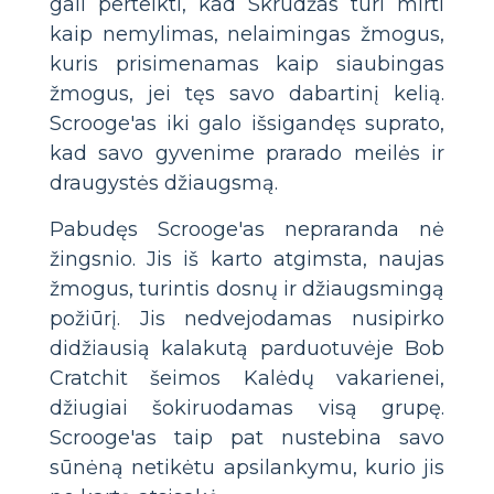
gali perteikti, kad Skrudžas turi mirti
kaip nemylimas, nelaimingas žmogus,
kuris prisimenamas kaip siaubingas
žmogus, jei tęs savo dabartinį kelią.
Scrooge'as iki galo išsigandęs suprato,
kad savo gyvenime prarado meilės ir
draugystės džiaugsmą.
Pabudęs Scrooge'as nepraranda nė
žingsnio. Jis iš karto atgimsta, naujas
žmogus, turintis dosnų ir džiaugsmingą
požiūrį. Jis nedvejodamas nusipirko
didžiausią kalakutą parduotuvėje Bob
Cratchit šeimos Kalėdų vakarienei,
džiugiai šokiruodamas visą grupę.
Scrooge'as taip pat nustebina savo
sūnėną netikėtu apsilankymu, kurio jis