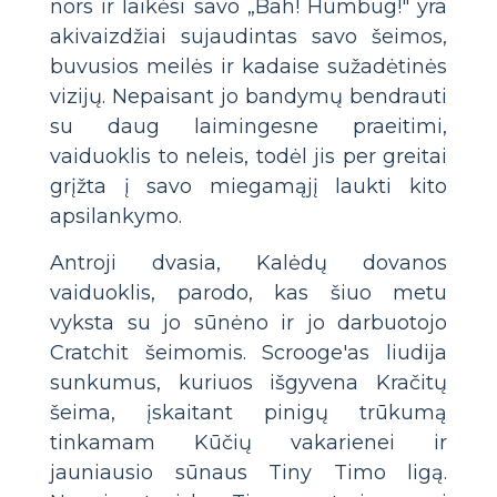
nors ir laikėsi savo „Bah! Humbug!" yra
akivaizdžiai sujaudintas savo šeimos,
buvusios meilės ir kadaise sužadėtinės
vizijų. Nepaisant jo bandymų bendrauti
su daug laimingesne praeitimi,
vaiduoklis to neleis, todėl jis per greitai
grįžta į savo miegamąjį laukti kito
apsilankymo.
Antroji dvasia, Kalėdų dovanos
vaiduoklis, parodo, kas šiuo metu
vyksta su jo sūnėno ir jo darbuotojo
Cratchit šeimomis. Scrooge'as liudija
sunkumus, kuriuos išgyvena Kračitų
šeima, įskaitant pinigų trūkumą
tinkamam Kūčių vakarienei ir
jauniausio sūnaus Tiny Timo ligą.