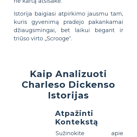
ne kartą atsisakė.
Istorija baigiasi atpirkimo jausmu tam,
kuris gyvenimą pradėjo pakankamai
džiaugsmingai, bet laikui bėgant ir
triūso virto „Scrooge“.
Kaip Analizuoti
Charleso Dickenso
Istorijas
Atpažinti
Kontekstą
Sužinokite apie