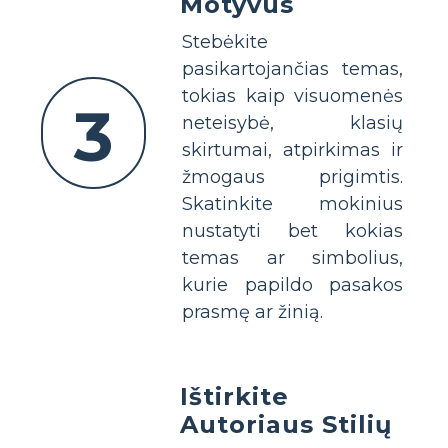
Motyvus
Stebėkite
pasikartojančias temas,
tokias kaip visuomenės
3
neteisybė, klasių
skirtumai, atpirkimas ir
žmogaus prigimtis.
Skatinkite mokinius
nustatyti bet kokias
temas ar simbolius,
kurie papildo pasakos
prasmę ar žinią.
Ištirkite
Autoriaus Stilių