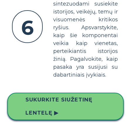
sintezuodami susiekite
istorijos, veikėjų, temų ir
6
visuomenės kritikos
ryšius. Apsvarstykite,
kaip šie komponentai
veikia kaip vienetas,
perteikiantis istorijos
žinią. Pagalvokite, kaip
pasaka yra susijusi su
dabartiniais įvykiais.
SUKURKITE SIUŽETINĘ
LENTELĘ ▶