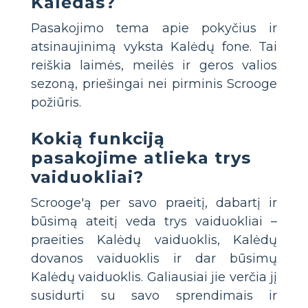
Kalėdas?
Pasakojimo tema apie pokyčius ir
atsinaujinimą vyksta Kalėdų fone. Tai
reiškia laimės, meilės ir geros valios
sezoną, priešingai nei pirminis Scrooge
požiūris.
Kokią funkciją
pasakojime atlieka trys
vaiduokliai?
Scrooge'ą per savo praeitį, dabartį ir
būsimą ateitį veda trys vaiduokliai –
praeities Kalėdų vaiduoklis, Kalėdų
dovanos vaiduoklis ir dar būsimų
Kalėdų vaiduoklis. Galiausiai jie verčia jį
susidurti su savo sprendimais ir