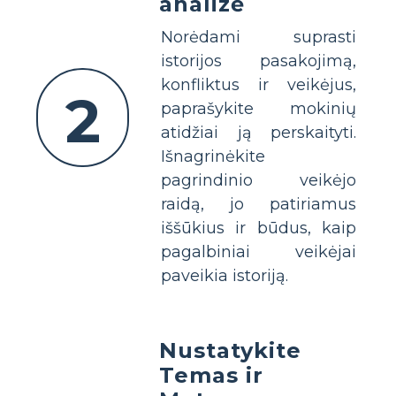
analizė
Norėdami suprasti
istorijos pasakojimą,
konfliktus ir veikėjus,
2
paprašykite mokinių
atidžiai ją perskaityti.
Išnagrinėkite
pagrindinio veikėjo
raidą, jo patiriamus
iššūkius ir būdus, kaip
pagalbiniai veikėjai
paveikia istoriją.
Nustatykite
Temas ir