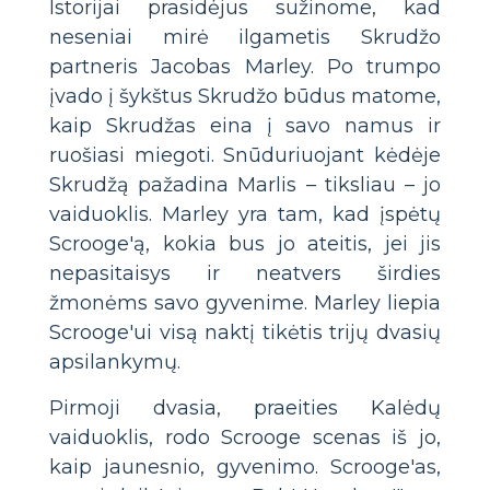
Istorijai prasidėjus sužinome, kad
neseniai mirė ilgametis Skrudžo
partneris Jacobas Marley. Po trumpo
įvado į šykštus Skrudžo būdus matome,
kaip Skrudžas eina į savo namus ir
ruošiasi miegoti. Snūduriuojant kėdėje
Skrudžą pažadina Marlis – tiksliau – jo
vaiduoklis. Marley yra tam, kad įspėtų
Scrooge'ą, kokia bus jo ateitis, jei jis
nepasitaisys ir neatvers širdies
žmonėms savo gyvenime. Marley liepia
Scrooge'ui visą naktį tikėtis trijų dvasių
apsilankymų.
Pirmoji dvasia, praeities Kalėdų
vaiduoklis, rodo Scrooge scenas iš jo,
kaip jaunesnio, gyvenimo. Scrooge'as,