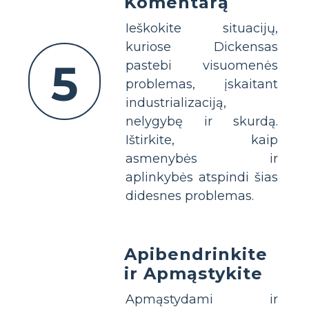
Komentarą
Ieškokite situacijų,
kuriose Dickensas
5
pastebi visuomenės
problemas, įskaitant
industrializaciją,
nelygybę ir skurdą.
Ištirkite, kaip
asmenybės ir
aplinkybės atspindi šias
didesnes problemas.
Apibendrinkite
ir Apmąstykite
Apmąstydami ir