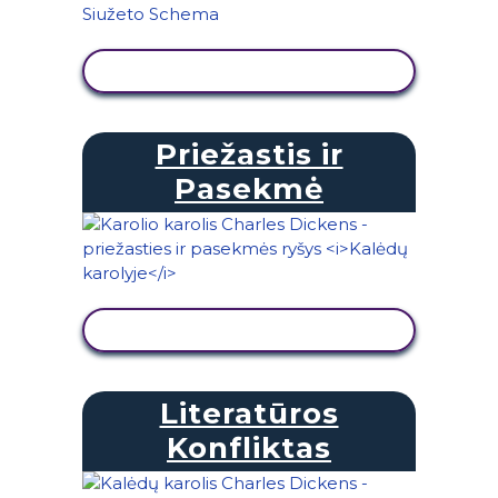
PERŽIŪRĖTI VEIKLĄ
Priežastis ir
Pasekmė
PERŽIŪRĖTI VEIKLĄ
Literatūros
Konfliktas