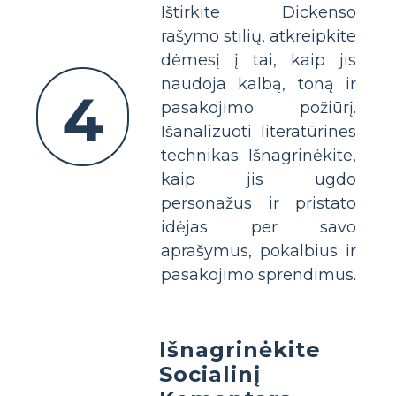
Ištirkite Dickenso
rašymo stilių, atkreipkite
dėmesį į tai, kaip jis
naudoja kalbą, toną ir
4
pasakojimo požiūrį.
Išanalizuoti literatūrines
technikas. Išnagrinėkite,
kaip jis ugdo
personažus ir pristato
idėjas per savo
aprašymus, pokalbius ir
pasakojimo sprendimus.
Išnagrinėkite
Socialinį