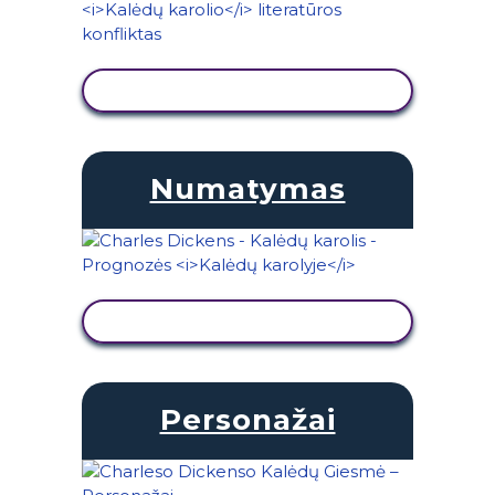
PERŽIŪRĖTI VEIKLĄ
Numatymas
PERŽIŪRĖTI VEIKLĄ
Personažai