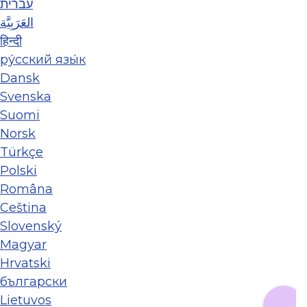
עברית
العَرَبِيَّة
हिन्दी
ру́сский язы́к
Dansk
Svenska
Suomi
Norsk
Türkçe
Polski
Româna
Ceština
Slovenský
Magyar
Hrvatski
български
Lietuvos