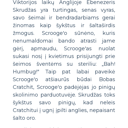
Viktorijos laikų Anglijoje Ebenezeris
Skrudžas yra turtingas, senas vyras,
savo šeimai ir bendradarbiams gerai
žinomas kaip šykštus ir šaltaširdis
žmogus. Scrooge'o sūnėno, kuris
nenumaldomai bando atrasti jame
gėrį, apmaudu, Scrooge'as nuolat
sukasi nosį į kvietimus prisijungti prie
šeimos šventėms su steriliu: „Bah!
Humbug!" Taip pat labai paveikė
Scrooge'o atšiaurūs būdai Bobas
Cratchit, Scrooge'o padėjėjas jo pinigų
skolinimo parduotuvėje. Skrudžas toks
šykštus savo pinigų, kad neleis
Cratchitui į ugnį įpilti anglies, nepaisant
šalto oro.