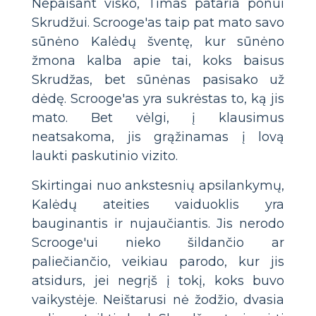
Nepaisant visko, Timas pataria ponui
Skrudžui. Scrooge'as taip pat mato savo
sūnėno Kalėdų šventę, kur sūnėno
žmona kalba apie tai, koks baisus
Skrudžas, bet sūnėnas pasisako už
dėdę. Scrooge'as yra sukrėstas to, ką jis
mato. Bet vėlgi, į klausimus
neatsakoma, jis grąžinamas į lovą
laukti paskutinio vizito.
Skirtingai nuo ankstesnių apsilankymų,
Kalėdų ateities vaiduoklis yra
bauginantis ir nujaučiantis. Jis nerodo
Scrooge'ui nieko šildančio ar
paliečiančio, veikiau parodo, kur jis
atsidurs, jei negrįš į tokį, koks buvo
vaikystėje. Neištarusi nė žodžio, dvasia