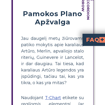
Pamokos Plano
Apžvalga
Jau daugelį metų žiūrovams
FAQ
patiko mokytis apie karaliaus
Kokia yra Karolio
yra pamoka, kurioje mok
mitinius (fiktyvius)
kategorijas, padedančias atskirti istor
Kaip sukurti T-diagramą, kad palygintu
Norint sukurti T-diagramą, nupieškite dvi 
Mitiniai element
. Sąrašykite pasakojimo įvykius ar veikėjus pa
Kuris Karolio Arčiaus
Kai kurios dalys, p
. Tačiau konkrečios detalės 
Kokie yra mitiniai elementai Ka
Karolio Arčiaus pasakojimuose sudaro
ir magas
. Šie elementai nėra
Kodėl svarbu moki
padeda ugdyti kritinio mąstymo įgūdžius, suprasti skirtumą tarp istorijos ir mitų bei vertinti, kaip pasakojimai kinta laikui bėgant.
Artūro, Merlin, apvaliojo stalo
riterių, Guinevere ir Lancelot,
ir dar daugiau. Tai tiesa, kad
karaliaus Artūro legendos yra
įspūdingi, tačiau tai, kas yra
tikra, o kas yra mitas?
Naudojant
T-Chart
etikete su
realiomis elementai
(ar