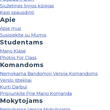
Siužetinės linijos kūrėjas
Kaip spausdinti
Apie
Apie mus
Susisiekite su Mumis
Studentams
Mano Klase
Photos For Class
Komandoms
Nemokama Bandomoji Versija Komandoms
Verslo Ištekliai
Kurti Darbui
Prisijunkite Prie Mano Komanda
Mokytojams
Nemokama Versija Mokytojams