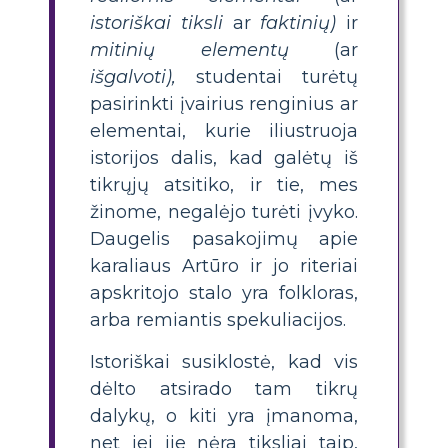
istoriškai tiksli
ar
faktinių)
ir
mitinių elementų
(ar
išgalvoti),
studentai turėtų
pasirinkti įvairius renginius ar
elementai, kurie iliustruoja
istorijos dalis, kad galėtų iš
tikrųjų atsitiko, ir tie, mes
žinome, negalėjo turėti įvyko.
Daugelis pasakojimų apie
karaliaus Artūro ir jo riteriai
apskritojo stalo yra folkloras,
arba remiantis spekuliacijos.
Istoriškai susiklostė, kad vis
dėlto atsirado tam tikrų
dalykų, o kiti yra įmanoma,
net jei jie nėra tiksliai taip,