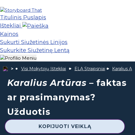
Titulinis Puslapis
Ištekliai
Kainos
Sukurti Siužetinės Linijos
Sukurkite Siužetinę Lentą
Visi Mokytojų Ištekliai
ELA Straipsniai
Karalius Ar
Karalius Artūras
– faktas
ar prasimanymas?
Užduotis
KOPIJUOTI VEIKLĄ