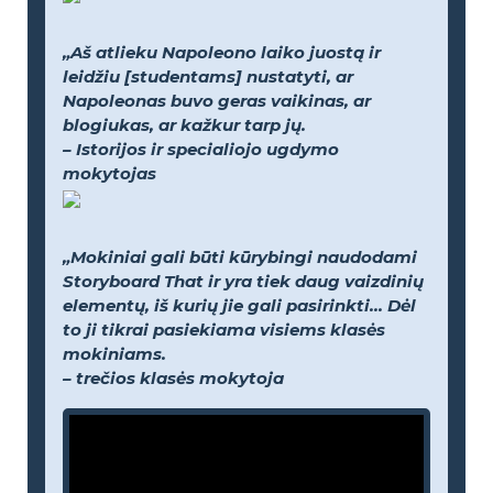
„Aš atlieku Napoleono laiko juostą ir
leidžiu [studentams] nustatyti, ar
Napoleonas buvo geras vaikinas, ar
blogiukas, ar kažkur tarp jų.
– Istorijos ir specialiojo ugdymo
mokytojas
„Mokiniai gali būti kūrybingi naudodami
Storyboard That ir yra tiek daug vaizdinių
elementų, iš kurių jie gali pasirinkti... Dėl
to ji tikrai pasiekiama visiems klasės
mokiniams.
– trečios klasės mokytoja