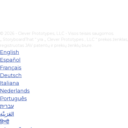
© 2026 - Clever Prototypes, LLC - Visos teisės saugomos.
„ StoryboardThat “ yra „
Clever Prototypes , LLC
“ prekės ženklas,
registruotas JAV patentų ir prekių ženklų biure.
English
Español
Français
Deutsch
Italiana
Nederlands
Português
עברית
العَرَبِيَّة
हिन्दी