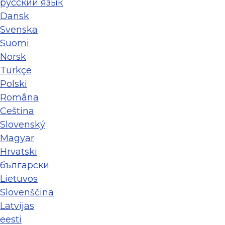
ру́сский язы́к
Dansk
Svenska
Suomi
Norsk
Türkçe
Polski
Româna
Ceština
Slovenský
Magyar
Hrvatski
български
Lietuvos
Slovenščina
Latvijas
eesti