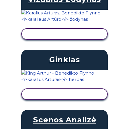
PERŽIŪRĖTI VEIKLĄ
Ginklas
PERŽIŪRĖTI VEIKLĄ
Scenos Analizė