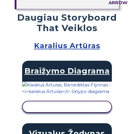
Daugiau Storyboard
That Veiklos
Karalius Artūras
Braižymo Diagrama
PERŽIŪRĖTI VEIKLĄ
Vizualus Žodynas