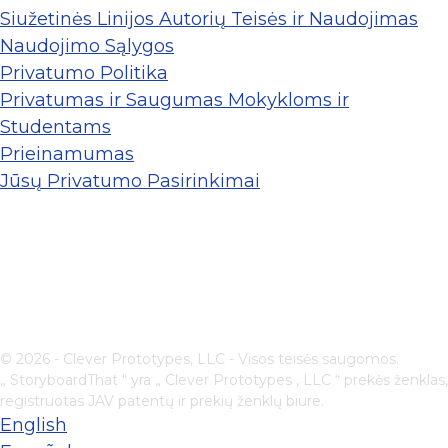
Siužetinės Linijos Autorių Teisės ir Naudojimas
Naudojimo Sąlygos
Privatumo Politika
Privatumas ir Saugumas Mokykloms ir
Studentams
Prieinamumas
Jūsų Privatumo Pasirinkimai
© 2026 - Clever Prototypes, LLC - Visos teisės saugomos.
„ StoryboardThat “ yra „
Clever Prototypes , LLC
“ prekės ženklas,
registruotas JAV patentų ir prekių ženklų biure.
English