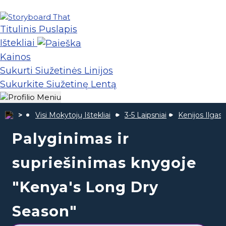
Titulinis Puslapis
Ištekliai
Kainos
Sukurti Siužetinės Linijos
Sukurkite Siužetinę Lentą
Visi Mokytojų Ištekliai
3-5 Laipsniai
Kenijos Ilgas
Palyginimas ir
supriešinimas knygoje
"Kenya's Long Dry
Season"