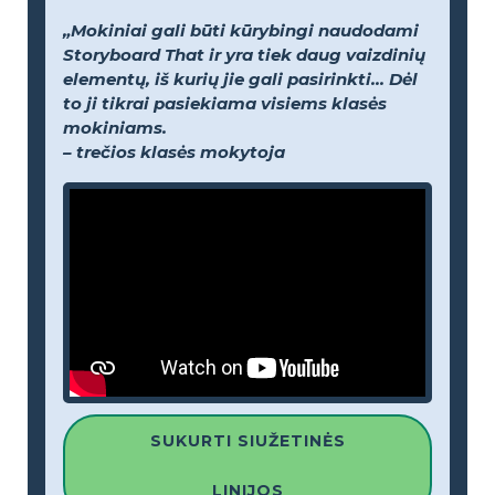
„Mokiniai gali būti kūrybingi naudodami
Storyboard That ir yra tiek daug vaizdinių
elementų, iš kurių jie gali pasirinkti... Dėl
to ji tikrai pasiekiama visiems klasės
mokiniams.
– trečios klasės mokytoja
SUKURTI SIUŽETINĖS
LINIJOS