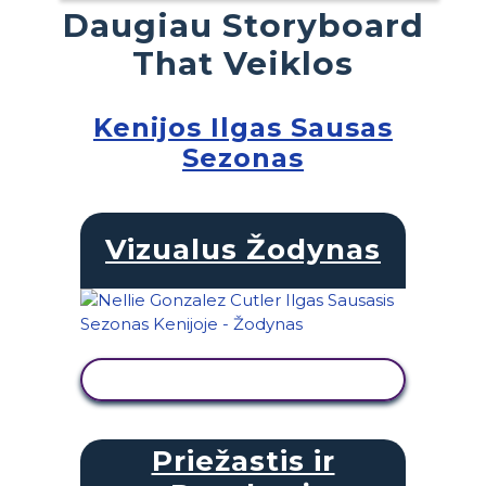
Daugiau Storyboard
That Veiklos
Kenijos Ilgas Sausas
Sezonas
Vizualus Žodynas
PERŽIŪRĖTI VEIKLĄ
Priežastis ir