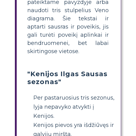
pateiktame pavyzdyje arba
naudoti tris stulpelius Veno
diagrama. Šie tekstai ir
aptarti sausras ir poveikis, jis
gali turėti poveikį aplinkai ir
bendruomenei, bet labai
skirtingose ​​vietose.
"Kenijos Ilgas Sausas
sezonas"
Per pastaruosius tris sezonus,
lyja nepavyko atvykti į
Kenijos.
Kenijos pievos yra išdžiūvęs ir
galvijų miršta.