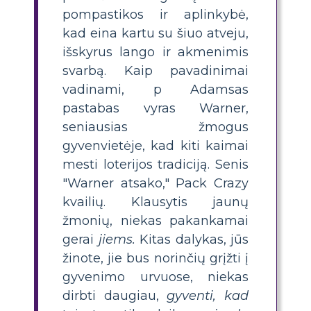
pompastikos ir aplinkybė,
kad eina kartu su šiuo atveju,
išskyrus lango ir akmenimis
svarbą. Kaip pavadinimai
vadinami, p Adamsas
pastabas vyras Warner,
seniausias žmogus
gyvenvietėje, kad kiti kaimai
mesti loterijos tradiciją. Senis
"Warner atsako," Pack Crazy
kvailių. Klausytis jaunų
žmonių, niekas pakankamai
gerai
jiems.
Kitas dalykas, jūs
žinote, jie bus norinčių grįžti į
gyvenimo urvuose, niekas
dirbti daugiau,
gyventi, kad