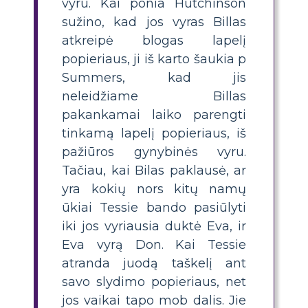
vyru. Kai ponia Hutchinson
sužino, kad jos vyras Billas
atkreipė blogas lapelį
popieriaus, ji iš karto šaukia p
Summers, kad jis
neleidžiame Billas
pakankamai laiko parengti
tinkamą lapelį popieriaus, iš
pažiūros gynybinės vyru.
Tačiau, kai Bilas paklausė, ar
yra kokių nors kitų namų
ūkiai Tessie bando pasiūlyti
iki jos vyriausia duktė Eva, ir
Eva vyrą Don. Kai Tessie
atranda juodą taškelį ant
savo slydimo popieriaus, net
jos vaikai tapo mob dalis. Jie