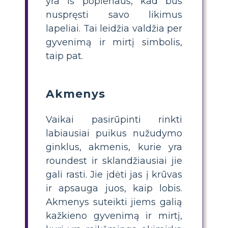
yra iš popieriaus, kad bus
nuspręsti savo likimus
lapeliai. Tai leidžia valdžia per
gyvenimą ir mirtį simbolis,
taip pat.
Akmenys
Vaikai pasirūpinti rinkti
labiausiai puikus nužudymo
ginklus, akmenis, kurie yra
roundest ir sklandžiausiai jie
gali rasti. Jie įdėti jas į krūvas
ir apsauga juos, kaip lobis.
Akmenys suteikti jiems galią
kažkieno gyvenimą ir mirtį,