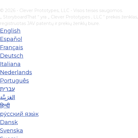
© 2026 - Clever Prototypes, LLC - Visos teisės saugomos.
„ StoryboardThat “ yra „
Clever Prototypes , LLC
“ prekės ženklas,
registruotas JAV patentų ir prekių ženklų biure.
English
Español
Français
Deutsch
Italiana
Nederlands
Português
עברית
العَرَبِيَّة
हिन्दी
ру́сский язы́к
Dansk
Svenska