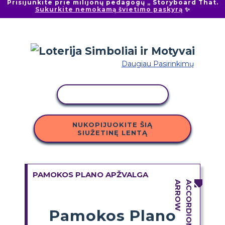
Prisijunkite prie milijonų pedagogų „ Storyboard That.
Sukurkite nemokamą švietimo paskyrą
✨
Daugiau Pasirinkimų
KOPIJUOTI VEIKLĄ
NUKOPIJUOKITE ŠIĄ
SIUŽETINĘ LENTĄ
PAMOKOS PLANO APŽVALGA
Pamokos Plano