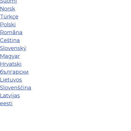
Suomi
Norsk
Türkçe
Polski
Româna
Ceština
Slovenský
Magyar
Hrvatski
български
Lietuvos
Slovenščina
Latvijas
eesti