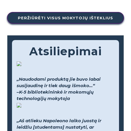
PERŽIŪRĖTI VISUS MOKYTOJŲ IŠTEKLIUS
Atsiliepimai
„Naudodami produktą jie buvo labai
susijaudinę ir tiek daug išmoko...“
–K-5 bibliotekininkė ir mokomųjų
technologijų mokytoja
„Aš atlieku Napoleono laiko juostą ir
leidžiu [studentams] nustatyti, ar