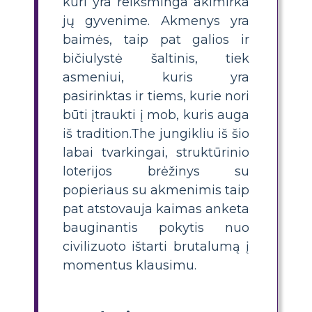
kuri yra reikšminga akimirka
jų gyvenime. Akmenys yra
baimės, taip pat galios ir
bičiulystė šaltinis, tiek
asmeniui, kuris yra
pasirinktas ir tiems, kurie nori
būti įtraukti į mob, kuris auga
iš tradition.The jungikliu iš šio
labai tvarkingai, struktūrinio
loterijos brėžinys su
popieriaus su akmenimis taip
pat atstovauja kaimas anketa
bauginantis pokytis nuo
civilizuoto ištarti brutalumą į
momentus klausimu.