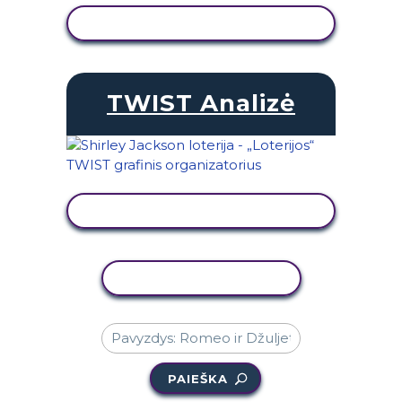
PERŽIŪRĖTI VEIKLĄ
TWIST Analizė
PERŽIŪRĖTI VEIKLĄ
KOPIJUOTI VEIKLĄ
PAIEŠKA