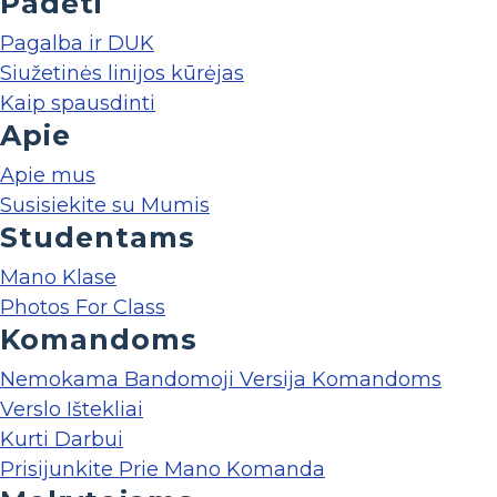
Padėti
Pagalba ir DUK
Siužetinės linijos kūrėjas
Kaip spausdinti
Apie
Apie mus
Susisiekite su Mumis
Studentams
Mano Klase
Photos For Class
Komandoms
Nemokama Bandomoji Versija Komandoms
Verslo Ištekliai
Kurti Darbui
Prisijunkite Prie Mano Komanda