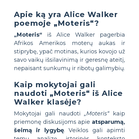
Apie ką yra Alice Walker
poemoje „Moteris“?
„Moteris“
iš Alice Walker pagerbia
Afrikos Amerikos moterų aukas ir
stiprybę, ypač motinas, kurios kovojo už
savo vaikų išsilavinimą ir geresnę ateitį,
nepaisant sunkumų ir ribotų galimybių.
Kaip mokytojai gali
naudoti „Moteris“ iš Alice
Walker klasėje?
Mokytojai gali naudoti
„Moteris“
kaip
priemonę diskusijoms apie
atsparumą,
šeimą ir lygybę
. Veiklos gali apimti
temų analizę, istorinės konteksto