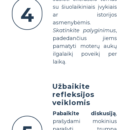
4
su šiuolaikiniais įvykiais
ar istorijos
asmenybėmis.
Skatinkite palyginimus
,
padedančius jiems
pamatyti moterų aukų
ilgalaikį poveikį per
laiką.
Užbaikite
refleksijos
veiklomis
Pabaikite diskusiją
,
prašydami mokinius
parašyti trumpą