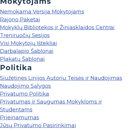
Mokytojams
Nemokama Versija Mokytojams
Rajono Paketai
Mokyklų Bibliotekos ir Žiniasklaidos Centrai
Treniruočių Sesijos
Visi Mokytojų Ištekliai
Darbalapio Šablonai
Plakatų Šablonai
Politika
Siužetinės Linijos Autorių Teisės ir Naudojimas
Naudojimo Sąlygos
Privatumo Politika
Privatumas ir Saugumas Mokykloms ir
Studentams
Prieinamumas
Jūsų Privatumo Pasirinkimai