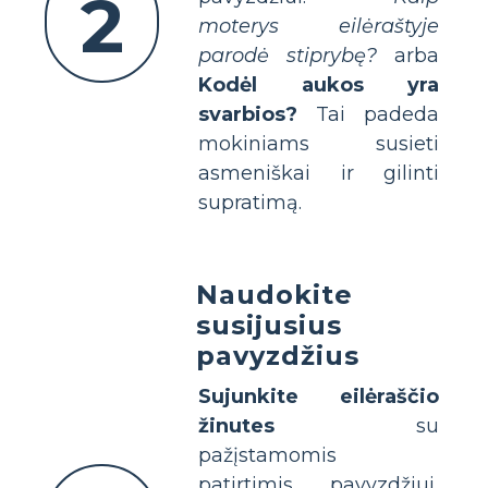
2
moterys eilėraštyje
parodė stiprybę?
arba
Kodėl aukos yra
svarbios?
Tai padeda
mokiniams susieti
asmeniškai ir gilinti
supratimą.
Naudokite
susijusius
pavyzdžius
Sujunkite eilėraščio
žinutes
su
pažįstamomis
patirtimis, pavyzdžiui,