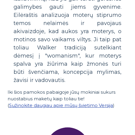
galimybes gauti jiems gyvenime.
Eilėraštis analizuoja moterų stiprumo
temos nelaimės ir pavojaus
akivaizdoje, kad aukos yra moterys, o
motinos savo vaikams viltys. Ji taip pat
toliau Walker tradiciją sutelkiant
dėmesį į "womanism", kur moterys
spalva yra žiūrima kaip žmonės turi
būti švenčiama, koncepcija mylimas,
žavisi ir vadovautis.
Iki šios pamokos pabaigoje jūsų mokiniai sukurs
nuostabius maketų kaip toliau tie!
(
Sužinokite daugiau apie mūsų švietimo Versija
)