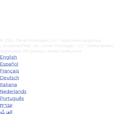
© 2026 - Clever Prototypes, LLC - Visos teisės saugomos.
„ StoryboardThat “ yra „
Clever Prototypes , LLC
“ prekės ženklas,
registruotas JAV patentų ir prekių ženklų biure.
English
Español
Français
Deutsch
Italiana
Nederlands
Português
עברית
العَرَبِيَّة