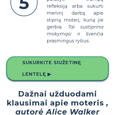
5
refleksiją arba sukurti
meninį darbą apie
stiprią moterį, kurią jie
gerbia.
Tai sustiprina
mokymąsi
ir švenčia
prasmingus ryšius.
SUKURKITE SIUŽETINĘ
LENTELĘ ▶
Dažnai užduodami
klausimai apie moteris
,
autorė Alice Walker