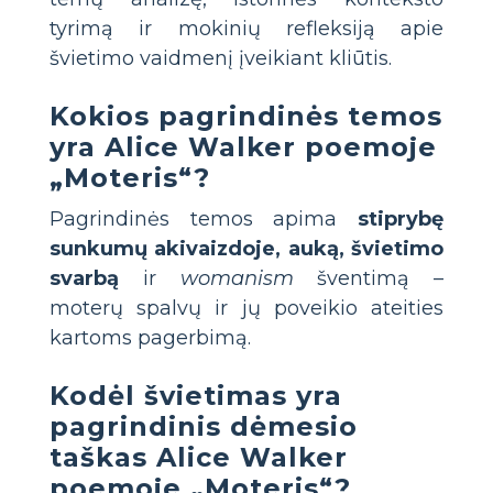
tyrimą ir mokinių refleksiją apie
švietimo vaidmenį įveikiant kliūtis.
Kokios pagrindinės temos
yra Alice Walker poemoje
„Moteris“?
Pagrindinės temos apima
stiprybę
sunkumų akivaizdoje, auką, švietimo
svarbą
ir
womanism
šventimą –
moterų spalvų ir jų poveikio ateities
kartoms pagerbimą.
Kodėl švietimas yra
pagrindinis dėmesio
taškas Alice Walker
poemoje „Moteris“?