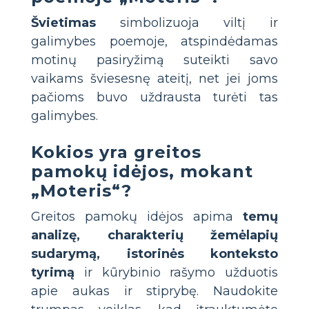
Švietimas
simbolizuoja viltį ir
galimybes poemoje, atspindėdamas
motinų pasiryžimą suteikti savo
vaikams šviesesnę ateitį, net jei joms
pačioms buvo uždrausta turėti tas
galimybes.
Kokios yra greitos
pamokų idėjos, mokant
„Moteris“?
Greitos pamokų idėjos apima
temų
analizę, charakterių žemėlapių
sudarymą, istorinės konteksto
tyrimą
ir kūrybinio rašymo užduotis
apie aukas ir stiprybę. Naudokite