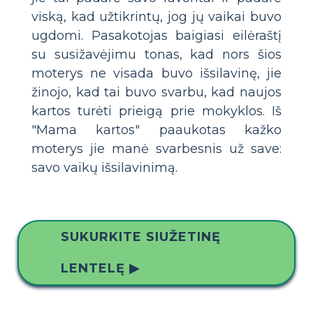
viską, kad užtikrintų, jog jų vaikai buvo
ugdomi. Pasakotojas baigiasi eilėraštį
su susižavėjimu tonas, kad nors šios
moterys ne visada buvo išsilavinę, jie
žinojo, kad tai buvo svarbu, kad naujos
kartos turėti prieigą prie mokyklos. Iš
"Mama kartos" paaukotas kažko
moterys jie manė svarbesnis už save:
savo vaikų išsilavinimą.
SUKURKITE SIUŽETINĘ
LENTELĘ ▶