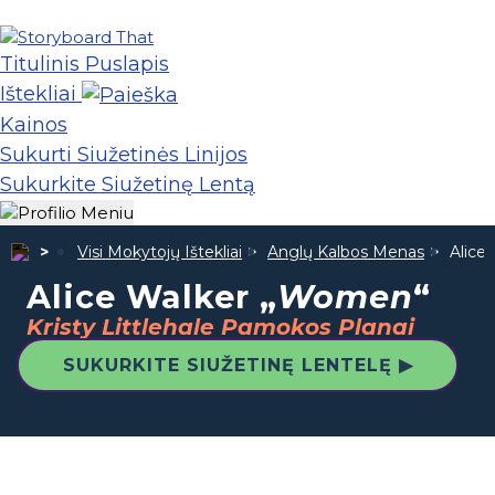
Titulinis Puslapis
Ištekliai
Kainos
Sukurti Siužetinės Linijos
Sukurkite Siužetinę Lentą
Visi Mokytojų Ištekliai
Anglų Kalbos Menas
Alice 
Alice Walker „
Women
“
Kristy Littlehale Pamokos Planai
SUKURKITE SIUŽETINĘ LENTELĘ ▶