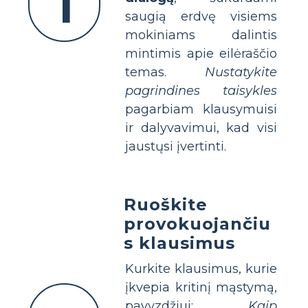
1
saugią erdvę visiems
mokiniams dalintis
mintimis apie eilėraščio
temas.
Nustatykite
pagrindines taisykles
pagarbiam klausymuisi
ir dalyvavimui, kad visi
jaustųsi įvertinti.
Ruoškite
provokuojančiu
s klausimus
Kurkite klausimus, kurie
įkvepia kritinį mąstymą,
pavyzdžiui:
Kaip