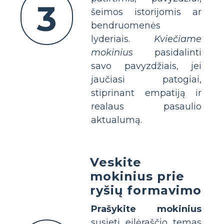
3
šeimos istorijomis ar
bendruomenės
lyderiais.
Kviečiame
mokinius
pasidalinti
savo pavyzdžiais, jei
jaučiasi patogiai,
stiprinant empatiją ir
realaus pasaulio
aktualumą.
Veskite
mokinius prie
ryšių formavimo
Prašykite mokinius
susieti eilėraščio temas