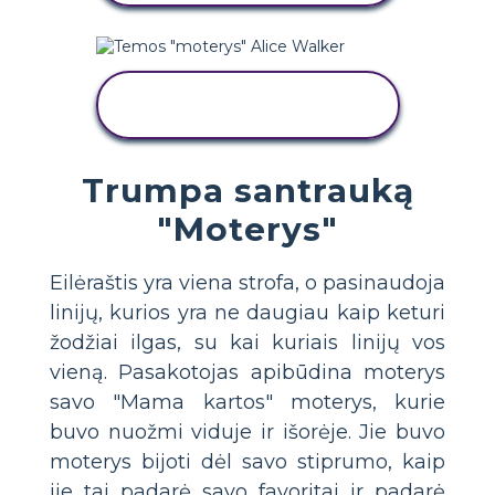
NUKOPIJUOKITE ŠIĄ
SIUŽETINĘ LENTĄ
Trumpa santrauką
"Moterys"
Eilėraštis yra viena strofa, o pasinaudoja
linijų, kurios yra ne daugiau kaip keturi
žodžiai ilgas, su kai kuriais linijų vos
vieną. Pasakotojas apibūdina moterys
savo "Mama kartos" moterys, kurie
buvo nuožmi viduje ir išorėje. Jie buvo
moterys bijoti dėl savo stiprumo, kaip
jie tai padarė savo favoritai ir padarė