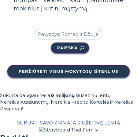
trumpas veiklas, kad įtrauktumėte
mokinius į kritinį mąstymą.
PAIEŠKA
PERŽIŪRĖTI VISUS MOKYTOJŲ IŠTEKLIUS
Sukurta daugiau nei
40 milijonų
siužetinių lentų
Nereikia Atsisiuntimų, Nereikia Kredito Kortelės ir Nereikia
Prisijungti!
SUKURTI SAVO PIRMĄJĄ SIUŽETINĘ LENTĄ