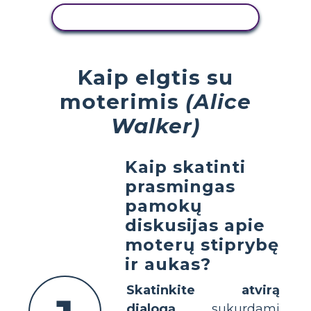
PERŽIŪRĖTI VEIKLĄ
Kaip elgtis su
moterimis
(Alice
Walker)
Kaip skatinti
prasmingas
pamokų
diskusijas apie
moterų stiprybę
ir aukas?
Skatinkite atvirą
dialogą
, sukurdami