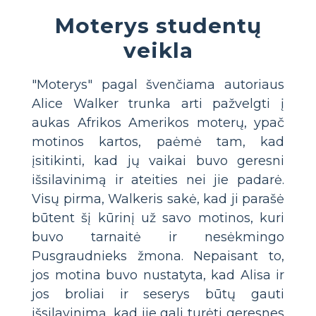
Moterys studentų
veikla
"Moterys" pagal švenčiama autoriaus
Alice Walker trunka arti pažvelgti į
aukas Afrikos Amerikos moterų, ypač
motinos kartos, paėmė tam, kad
įsitikinti, kad jų vaikai buvo geresni
išsilavinimą ir ateities nei jie padarė.
Visų pirma, Walkeris sakė, kad ji parašė
būtent šį kūrinį už savo motinos, kuri
buvo tarnaitė ir nesėkmingo
Pusgraudnieks žmona. Nepaisant to,
jos motina buvo nustatyta, kad Alisa ir
jos broliai ir seserys būtų gauti
išsilavinimą, kad jie gali turėti geresnes