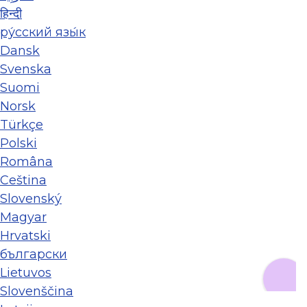
हिन्दी
ру́сский язы́к
Dansk
Svenska
Suomi
Norsk
Türkçe
Polski
Româna
Ceština
Slovenský
Magyar
Hrvatski
български
Lietuvos
Slovenščina