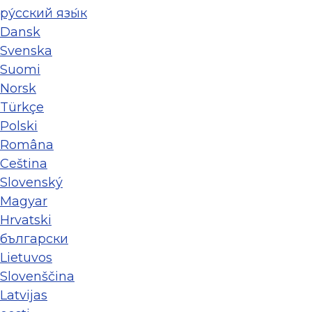
ру́сский язы́к
Dansk
Svenska
Suomi
Norsk
Türkçe
Polski
Româna
Ceština
Slovenský
Magyar
Hrvatski
български
Lietuvos
Slovenščina
Latvijas