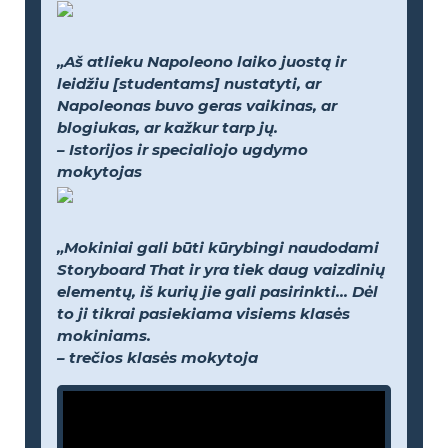
„Aš atlieku Napoleono laiko juostą ir
leidžiu [studentams] nustatyti, ar
Napoleonas buvo geras vaikinas, ar
blogiukas, ar kažkur tarp jų.
– Istorijos ir specialiojo ugdymo
mokytojas
„Mokiniai gali būti kūrybingi naudodami
Storyboard That ir yra tiek daug vaizdinių
elementų, iš kurių jie gali pasirinkti... Dėl
to ji tikrai pasiekiama visiems klasės
mokiniams.
– trečios klasės mokytoja