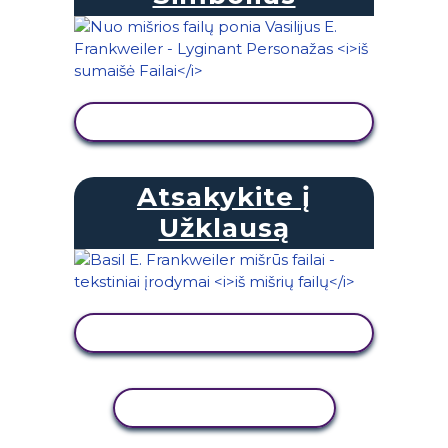
PERŽIŪRĖTI VEIKLĄ
Atsakykite į
Užklausą
PERŽIŪRĖTI VEIKLĄ
KOPIJUOTI VEIKLĄ