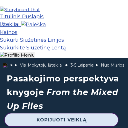
Titulinis Puslapis
Ištekliai
Kainos
Sukurti Siužetinės Linijos
Sukurkite Siužetinę Lentą
Visi Mokytojų Ištekliai
3-5 Laipsniai
Nuo Mišrios Fa
Pasakojimo perspektyva
knygoje
From the Mixed
Up Files
KOPIJUOTI VEIKLĄ