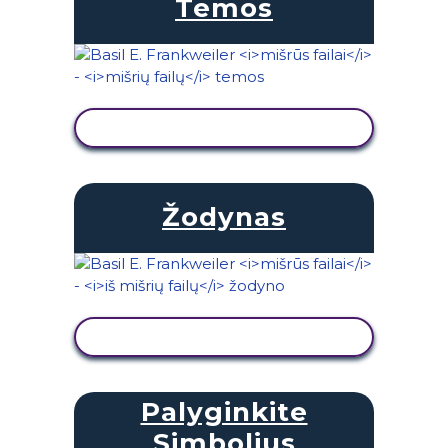
Temos
PERŽIŪRĖTI VEIKLĄ
Žodynas
PERŽIŪRĖTI VEIKLĄ
Palyginkite
Simbolius