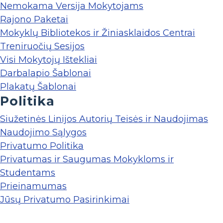
Nemokama Versija Mokytojams
Rajono Paketai
Mokyklų Bibliotekos ir Žiniasklaidos Centrai
Treniruočių Sesijos
Visi Mokytojų Ištekliai
Darbalapio Šablonai
Plakatų Šablonai
Politika
Siužetinės Linijos Autorių Teisės ir Naudojimas
Naudojimo Sąlygos
Privatumo Politika
Privatumas ir Saugumas Mokykloms ir
Studentams
Prieinamumas
Jūsų Privatumo Pasirinkimai