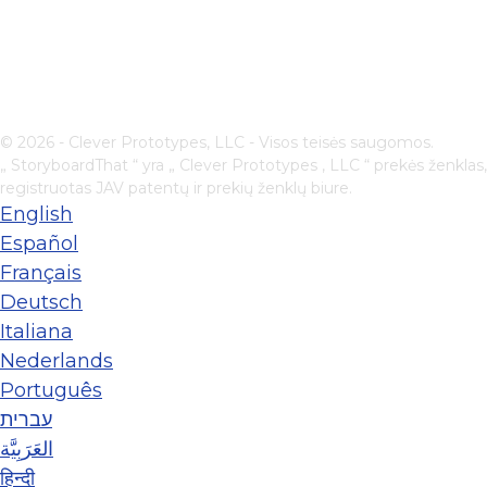
© 2026 - Clever Prototypes, LLC - Visos teisės saugomos.
„ StoryboardThat “ yra „
Clever Prototypes , LLC
“ prekės ženklas,
registruotas JAV patentų ir prekių ženklų biure.
English
Español
Français
Deutsch
Italiana
Nederlands
Português
עברית
العَرَبِيَّة
हिन्दी