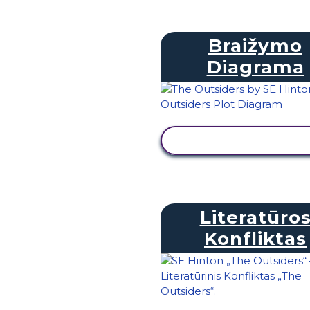
Braižymo
Diagrama
PERŽIŪRĖTI VEIKL
Literatūro
Konfliktas