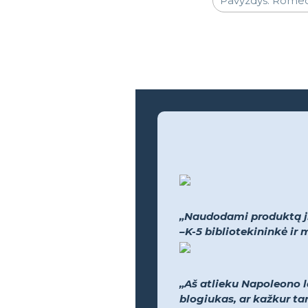
„Naudodami produktą jie
–K-5 bibliotekininkė i
„Aš atlieku Napoleono l
blogiukas, ar kažkur tar