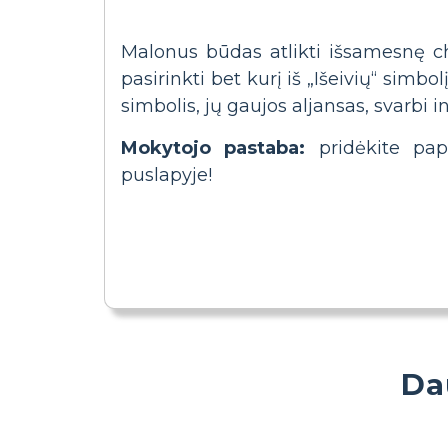
Malonus būdas atlikti išsamesnę char
pasirinkti bet kurį iš „Išeivių“ simb
simbolis, jų gaujos aljansas, svarbi in
Mokytojo pastaba:
pridėkite pap
puslapyje!
Da