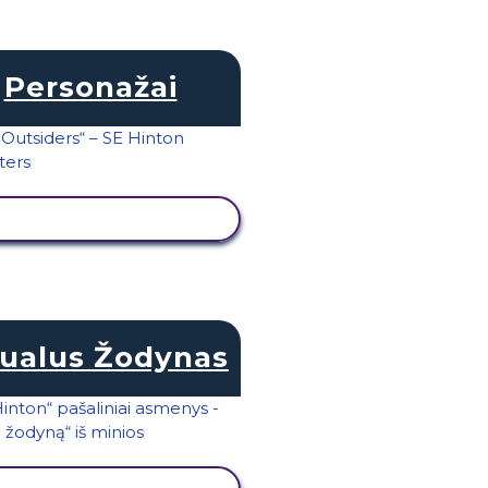
Personažai
PERŽIŪRĖTI VEIKLĄ
zualus Žodynas