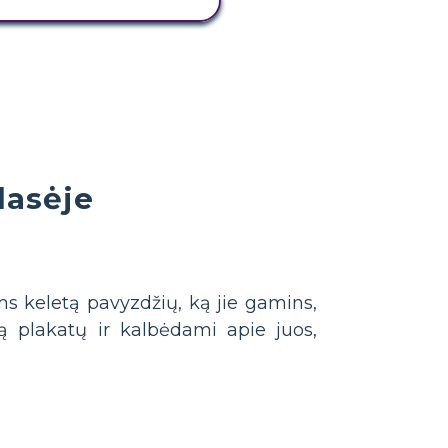
PERŽIŪRĖTI VEIKLĄ
lasėje
ms keletą pavyzdžių, ką jie gamins,
ą plakatų ir kalbėdami apie juos,