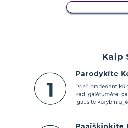
PERŽIŪRĖTI VEIKL
Kaip 
Parodykite K
1
Prieš pradedant kūr
kad galėtumėte pad
įgausite kūrybinių j
Paaiškinkite