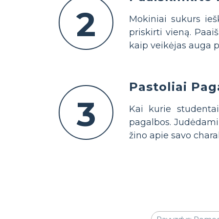
2
Mokiniai sukurs ieš
priskirti vieną. Paai
kaip veikėjas auga p
Pastoliai Pag
3
Kai kurie studentai
pagalbos. Judėdami p
žino apie savo charak