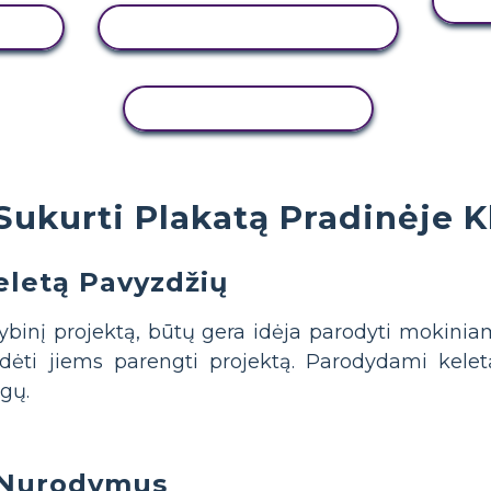
Ą
PERŽIŪRĖTI VEIKLĄ
KOPIJUOTI VEIKLĄ
Sukurti Plakatą Pradinėje K
eletą Pavyzdžių
ybinį projektą, būtų gera idėja parodyti mokinia
ėti jiems parengti projektą. Parodydami kelet
ėgų.
 Nurodymus