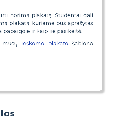
kurti norimą plakatą. Studentai gali
norimą plakatą, kuriame bus aprašytas
a pabaigoje ir kaip jie pasikeitė.
kę mūsų
ieškomo plakato
šablono
los