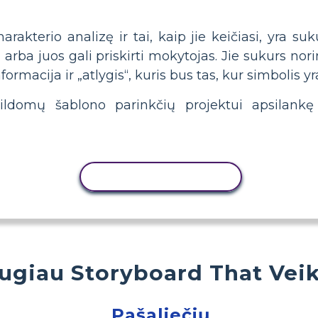
akterio analizę ir tai, kaip jie keičiasi, yra su
olį arba juos gali priskirti mokytojas. Jie sukurs 
formacija ir „atlygis“, kuris bus tas, kur simbolis yr
ildomų šablono parinkčių projektui apsilan
KOPIJUOTI VEIKLĄ
ugiau Storyboard That Veik
Pašaliečių