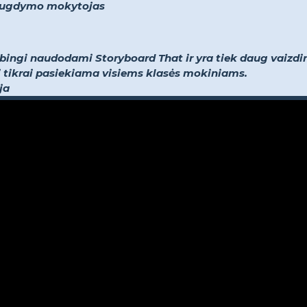
ojo ugdymo mokytojas
ybingi naudodami Storyboard That ir yra tiek daug vaizdini
o ji tikrai pasiekiama visiems klasės mokiniams.
ja