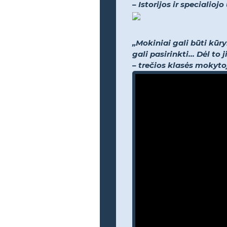
– Istorijos ir speciali
„Mokiniai gali būti kūr
gali pasirinkti... Dėl t
– trečios klasės mokyto