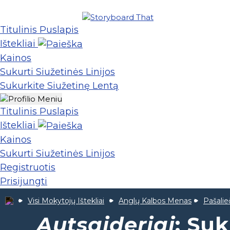
Titulinis Puslapis
Ištekliai
Kainos
Sukurti Siužetinės Linijos
Sukurkite Siužetinę Lentą
Titulinis Puslapis
Ištekliai
Kainos
Sukurti Siužetinės Linijos
Registruotis
Prisijungti
Visi Mokytojų Ištekliai
Anglų Kalbos Menas
Pašalie
Autsaideriai
: Su