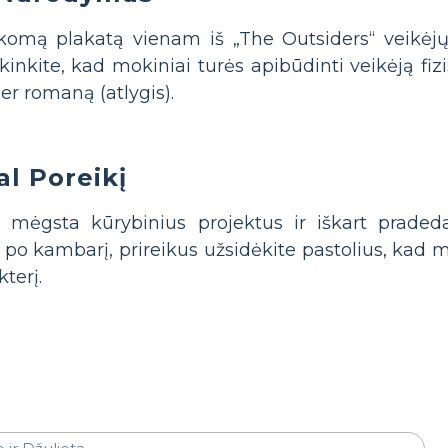
komą plakatą vienam iš „The Outsiders“ veikėjų. 
škinkite, kad mokiniai turės apibūdinti veikėją fizišk
er romaną (atlygis).
al Poreikį
 mėgsta kūrybinius projektus ir iškart pradeda
o kambarį, prireikus užsidėkite pastolius, kad mo
terį.