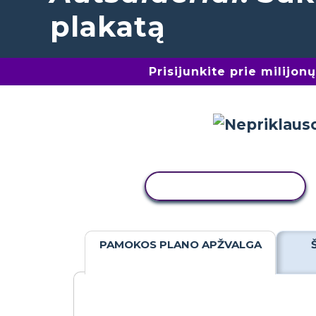
plakatą
Prisijunkite prie milijo
KOPIJUOTI VEIKLĄ
PAMOKOS PLANO APŽVALGA