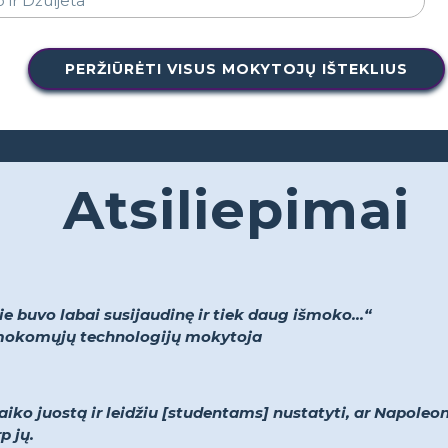
PERŽIŪRĖTI VISUS MOKYTOJŲ IŠTEKLIUS
Atsiliepimai
 buvo labai susijaudinę ir tiek daug išmoko...“
r mokomųjų technologijų mokytoja
aiko juostą ir leidžiu [studentams] nustatyti, ar Napoleo
p jų.