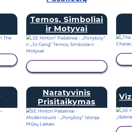
Temos, Simboliai
ir Motyvai
Ą
PERŽIŪRĖTI VEIKLĄ
s
Naratyvinis
Vi
Prisitaikymas