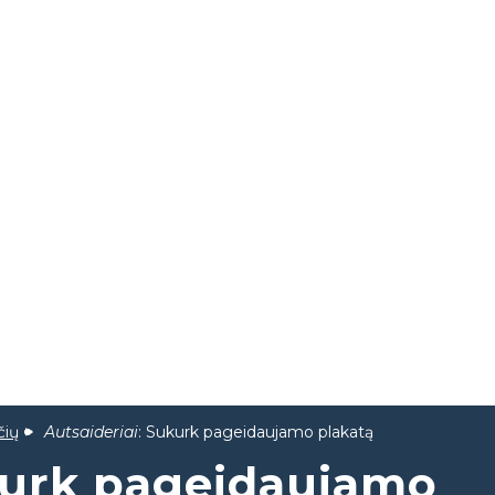
čių
Autsaideriai
: Sukurk pageidaujamo plakatą
kurk pageidaujamo